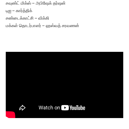
சவுண்ட் மிக்ஸ் – அபிஷேக் தர்ஷன்
டிஐ – கார்த்திக்
சண்டைக்காட்சி – விக்கி
மக்கள் தொடர்பாளர் – ஹஸ்வத் சரவணன்