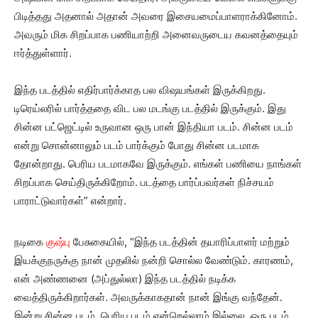
பிடித்தது அதனால் அதான் அவரை இசையமைப்பாளராக்கினோம்.
அவரும் மிக சிறப்பாக பணியாற்றி அனைவருடைய கவனத்தையும்
ஈர்த்துள்ளார்.
இந்த படத்தில் எதிர்பார்க்காத பல விஷயங்கள் இருக்கிறது.
டிரெய்லரில் பார்த்ததை விட பல மடங்கு படத்தில் இருக்கும். இது
சின்ன பட்ஜெட்டில் உருவான ஒரு பான் இந்தியா படம். சின்ன படம்
என்று சொன்னாலும் படம் பார்க்கும் போது சின்ன படமாக
தோன்றாது. பெரிய படமாகவே இருக்கும். எங்கள் பணியை நாங்கள்
சிறப்பாக செய்திருக்கிறோம். படத்தை பார்ப்பவர்கள் நிச்சயம்
பாராட்டுவார்கள்” என்றார்.
நடிகை
குஷ்பு
பேசுகையில், “இந்த படத்தின் தயாரிப்பாளர் மற்றும்
இயக்குநருக்கு நான் முதலில் நன்றி சொல்ல வேண்டும். காரணம்,
என் அண்ணனை (அப்துல்லா) இந்த படத்தில் நடிக்க
வைத்திருக்கிறார்கள். அவருக்காகதான் நான் இங்கு வந்தேன்.
இன்று சின்ன படம், பெரிய படம் என்றெல்லாம் இல்லை. ஒரு படம்