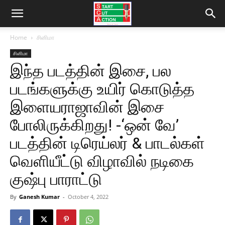
Home
சினிமா
சினிமா
இந்த படத்தின் இசை, பல
படங்களுக்கு உயிர் கொடுத்த
இளையராஜாவின் இசை
போலிருக்கிறது! -‘ஒன் வே’
படத்தின் டிரெய்லர் & பாடல்கள்
வெளியீட்டு விழாவில் நடிகை
குஷ்பு பாராட்டு
By
Ganesh Kumar
-
October 4, 2022