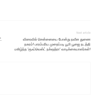
Next article
ட்
விரைவில் சென்னையை போன்று நவீன துணை
நகரம்! பாரம்பரிய முறைப்படி பூமி பூஜை நடத்தி
மகிழ்ந்த ‘ரூஃப்வெஸ்ட் நக்‌ஷத்ரா’ வாடிக்கையாளர்கள்!