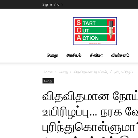
Sign in / Join
Start
Cut
Action
|
News
&
பொது
அரசியல்
சினிமா
விமர்சனம்
Views
Home
பொது
விதவிதமான நோய்கள், பட்டினி, உயிரிழப்ப
பொது
விதவிதமான நோய்கள
உயிரிழப்பு… நரக
புரிந்துகொள்ளும