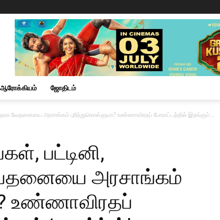
ஆரோக்கியம்
ஜோதிடம்
ு… நரக வேதனையை அரசாங்கம் புரிந்துகொள்ளுமா? உண்ணாவிரதப் போராட்டத்தில் இறங்கும்...
், பட்டினி,
 வேதனையை அரசாங்கம்
ா? உண்ணாவிரதப்