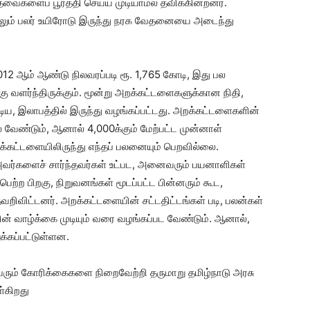
தேவைகளைப் பூர்த்தி செய்ய முடியாமல் தவிக்கின்றனர்.
மேலும் பலர் உயிரோடு இருந்து நரக வேதனையை அடைந்து
2 ஆம் ஆண்டு நிலவரப்படி ரூ. 1,765 கோடி, இது பல
கு வளர்ந்திருக்கும். மூன்று அறக்கட்டளைகளுக்கான நிதி,
்டிய, இலாபத்தில் இருந்து வழங்கப்பட்டது. அறக்கட்டளைகளின்
ல வேண்டும், ஆனால் 4,000க்கும் மேற்பட்ட முன்னாள்
க்கட்டளையிலிருந்து எந்தப் பலனையும் பெறவில்லை.
, அவர்களைச் சார்ந்தவர்கள் உட்பட, அனைவரும் பயனாளிகள்
பெற்ற பிறகு, நிறுவனங்கள் மூடப்பட்ட பின்னரும் கூட,
றிவிட்டனர். அறக்கட்டளையின் சட்டதிட்டங்கள் படி, பலன்கள்
ின் வாழ்க்கை முடியும் வரை வழங்கப்பட வேண்டும். ஆனால்,
க்கப்பட்டுள்ளன.
ும் கோரிக்கைகளை நிறைவேற்றி தருமாறு தமிழ்நாடு அரசு
்கிறது