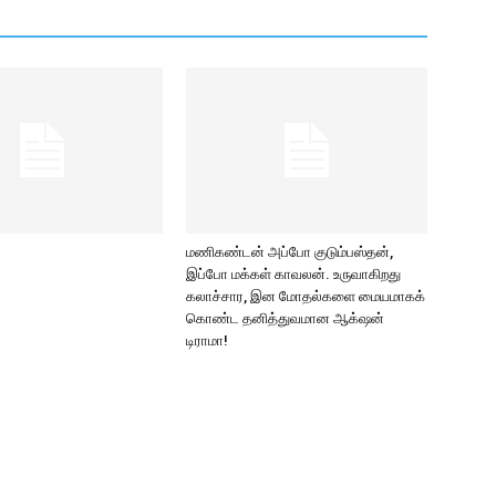
மணிகண்டன் அப்போ குடும்பஸ்தன்,
இப்போ மக்கள் காவலன். உருவாகிறது
கலாச்சார, இன மோதல்களை மையமாகக்
கொண்ட தனித்துவமான ஆக்‌ஷன்
டிராமா!