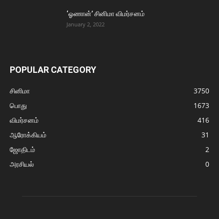
‘ஓணான்’ சினிமா விமர்சனம்
January 2, 2022
POPULAR CATEGORY
சினிமா
3750
பொது
1673
விமர்சனம்
416
ஆரோக்கியம்
31
ஜோதிடம்
2
அரசியல்
0