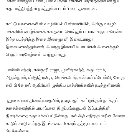
மகன் சண்முக பாண்டியன் வித்தியாசமான தோற்றத்தில் மாறுபட்ட
கதாபாத்திரத்தில் நடித்துள்ள படம் ‘படை தலைவன்.’
காட்டு யானைகளின் வாழ்வியல் பின்னணியில், அங்கு வாழும்
மக்களின் வாழ்க்கைக் கதையை சொல்லும் படமாக உருவாகியுள்ள
இந்த படத்திற்கு இசை இசைஞானி இளையராஜா
இசையமைத்துள்ளார். அவரது இசையில் பாடல்கள் அனைத்தும்
பெரும் வரவேற்பைப் பெற்றுள்ளது.
யாமினி சந்தர், கஸ்தூரி ராஜா, முனீஷ்காந்த், கருடாராம்,
அருள்தாஸ், ஸ்ரீஜித் ரவி, ஏ வெங்கடேஷ், எஸ் எஸ் ஸ்டேன்லி, லோகு
என் பி கே எஸ் ஆகியோர் முக்கிய பாத்திரங்களில் நடித்துள்ளனர்.
புதுமையான திரைக்கதையில், முழுவதும் காட்டுக்குள் நடக்கும்
கதைக்களத்தில் பரபரப்பான திருப்பங்களுடன் இப்படத்தின்
திரைக்கதை உருவாக்கப்பட்டுள்ளது. எஸ் ஆர் சதீஷ்குமாரின் கேமரா
காடும் காடு சார்ந்த இடங்களை மிகவும் தத்ரூபமாக படம்
பிடித்துள்ளது.