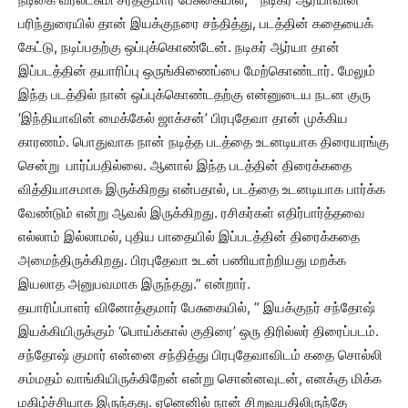
பரிந்துரையில் தான் இயக்குநரை சந்தித்து, படத்தின் கதையைக்
கேட்டு, நடிப்பதற்கு ஒப்புக்கொண்டேன். நடிகர் ஆர்யா தான்
இப்படத்தின் தயாரிப்பு ஒருங்கிணைப்பை மேற்கொண்டார். மேலும்
இந்த படத்தில் நான் ஒப்புக்கொண்டதற்கு என்னுடைய நடன குரு
‘இந்தியாவின் மைக்கேல் ஜாக்சன்’ பிரபுதேவா தான் முக்கிய
காரணம். பொதுவாக நான் நடித்த படத்தை உடனடியாக திரையரங்கு
சென்று பார்ப்பதில்லை. ஆனால் இந்த படத்தின் திரைக்கதை
வித்தியாசமாக இருக்கிறது என்பதால், படத்தை உடனடியாக பார்க்க
வேண்டும் என்று ஆவல் இருக்கிறது. ரசிகர்கள் எதிர்பார்த்தவை
எல்லாம் இல்லாமல், புதிய பாதையில் இப்படத்தின் திரைக்கதை
அமைந்திருக்கிறது. பிரபுதேவா உடன் பணியாற்றியது மறக்க
இயலாத அனுபவமாக இருந்தது.” என்றார்.
தயாரிப்பாளர் வினோத்குமார் பேசுகையில், ” இயக்குநர் சந்தோஷ்
இயக்கியிருக்கும் ‘பொய்க்கால் குதிரை’ ஒரு திரில்லர் திரைப்படம்.
சந்தோஷ் குமார் என்னை சந்தித்து பிரபுதேவாவிடம் கதை சொல்லி
சம்மதம் வாங்கியிருக்கிறேன் என்று சொன்னவுடன், எனக்கு மிக்க
மகிழ்ச்சியாக இருந்தது. ஏனெனில் நான் சிறுவயதிலிருந்தே