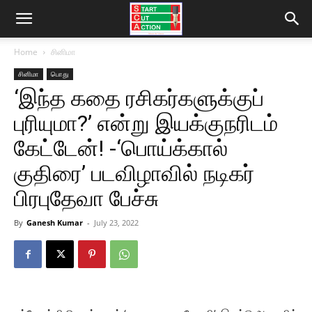
Home
சினிமா
சினிமா
பொது
‘இந்த கதை ரசிகர்களுக்குப்
புரியுமா?’ என்று இயக்குநரிடம்
கேட்டேன்! -‘பொய்க்கால்
குதிரை’ படவிழாவில் நடிகர்
பிரபுதேவா பேச்சு
By
Ganesh Kumar
-
July 23, 2022