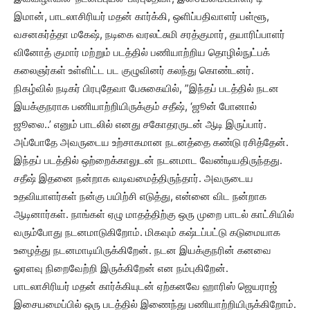
இமான், பாடலாசிரியர் மதன் கார்க்கி, ஒளிப்பதிவாளர் பள்ளூ,
வசனகர்த்தா மகேஷ், நடிகை வரலட்சுமி சரத்குமார், தயாரிப்பாளர்
வினோத் குமார் மற்றும் படத்தில் பணியாற்றிய தொழில்நுட்பக்
கலைஞர்கள் உள்ளிட்ட பட குழுவினர் கலந்து கொண்டனர்.
நிகழ்வில் நடிகர் பிரபுதேவா பேசுகையில், ”இந்தப் படத்தில் நடன
இயக்குநராக பணியாற்றியிருக்கும் சதீஷ், ‘ஜூன் போனால்
ஜூலை..’ எனும் பாடலில் எனது சகோதரருடன் ஆடி இருப்பார்.
அப்போதே அவருடைய உற்சாகமான நடனத்தை கண்டு ரசித்தேன்.
இந்தப் படத்தில் ஒற்றைக்காலுடன் நடனமாட வேண்டியதிருந்தது.
சதீஷ் இதனை நன்றாக வடிவமைத்திருந்தார். அவருடைய
உதவியாளர்கள் நன்கு பயிற்சி எடுத்து, என்னை விட நன்றாக
ஆடினார்கள். நாங்கள் ஏழு மாதத்திற்கு ஒரு முறை பாடல் காட்சியில்
வரும்போது நடனமாடுகிறோம். மிகவும் கஷ்டப்பட்டு கடுமையாக
உழைத்து நடனமாடியிருக்கிறேன். நடன இயக்குநரின் கனவை
ஓரளவு நிறைவேற்றி இருக்கிறேன் என நம்புகிறேன்.
பாடலாசிரியர் மதன் கார்க்கியுடன் ஏற்கனவே ஹாரிஸ் ஜெயராஜ்
இசையமைப்பில் ஒரு படத்தில் இணைந்து பணியாற்றியிருக்கிறோம்.