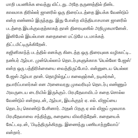
மாறி பயணிக்க வைத்து விட்டது. அதே தருணத்தில் நீண்ட
காலமாக திரில்லர் ஜானரில் ஒரு திரைப்படத்தை இயக்க வேண்டும்
என்ற எண்ணம் இருந்தது. இது போன்ற வித்தியாசமான ஜானரில்
படத்தை இயக்குவதற்காகத் தான் திரையுலகில் அறிமுகமானேன்.
இனிமேல் இயல்பான கதைகளை மட்டுமே படமாக்கத்
திட்டமிட்டிருக்கிறேன்.
கஜினிகாந்த் படத்தில் எனக்கு கிடைத்த ஒரு திரையுலக வழிகாட்டி..
நண்பர் ஆர்யா. முன்பெல்லாம் தொடர்புகளுக்காக ‘யெல்லோ பேஜஸ்’
என்ற ஒரு பத்திரிக்கையை வைத்திருப்போம். என்னுடைய யெல்லா
பேஜஸ் ஆர்யா தான். தொழில்நுட்ப கலைஞர்கள், நடிகர்கள்,
தயாரிப்பாளர்கள் என அனைவரது முகவரியும் தொடர்பு எண்ணும்
அவருடைய டைரியில் இருக்கும். பிரபுதேவாவிடம் கதை சொல்ல
வேண்டும் என்றவுடன், ஆர்யா, இயக்குநர் ஏ. எல். விஜய்யை
தொடர்பு கொண்டு பேசினார். அதன் பிறகு ஏ எல் விஜய் மூலமாக
பிரபுதேவாவை சந்தித்து, கதையை விவரித்தேன். கதையைக்
கேட்டவுடன், ‘பிடித்திருக்கிறது. இணைந்து பணியாற்றுவோம்’
என்றார்.