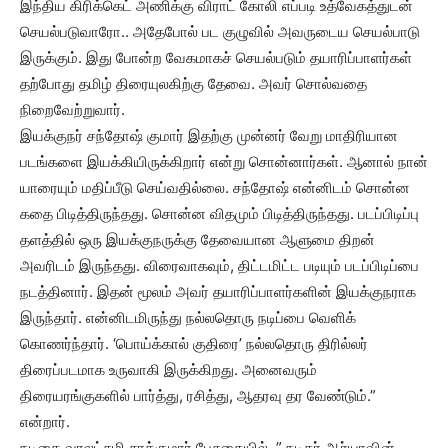
இந்திய கிரிக்கெட் அணிக்கு விராட் கோலி எப்படி உத்வேகத்துடன்
செயல்படுவாரோ.. அதேபோல் பட குழுவில் அவருடைய செயல்பாடு
இருக்கும். இது போன்ற வேகமாகச் செயல்படும் தயாரிப்பாளர்கள்
தற்போது தமிழ் திரையுலகிற்கு தேவை. அவர் சொல்வதை
நிறைவேற்றுவார்.
இயக்குநர் சந்தோஷ் குமார் இதற்கு முன்னர் வேறு மாதிரியான
படங்களை இயக்கியிருக்கிறார் என்று சொன்னார்கள். ஆனால் நான்
யாரையும் மதிப்பீடு செய்வதில்லை. சந்தோஷ் என்னிடம் சொன்ன
கதை பிடித்திருந்தது. சொன்ன விதமும் பிடித்திருந்தது. படப்பிடிப்பு
தளத்தில் ஒரு இயக்குநருக்கு தேவையான ஆளுமை திறன்
அவரிடம் இருந்தது. விரைவாகவும், திட்டமிட்ட படியும் படப்பிடிப்பை
நடத்தினார். இதன் மூலம் அவர் தயாரிப்பாளர்களின் இயக்குநராக
இருந்தார். என்னிடமிருந்து நல்லதொரு நடிப்பை வெளிக்
கொணர்ந்தார். ‘பொய்க்கால் குதிரை’ நல்லதொரு திரில்லர்
திரைப்படமாக உருவாகி இருக்கிறது. அனைவரும்
திரையரங்குகளில் பார்த்து, ரசித்து, ஆதரவு தர வேண்டும்.”
என்றார்.
நடிகை வரலட்சுமி சரத்குமார் பேசுகையில், ” நடிகர் ஆர்யாவின்