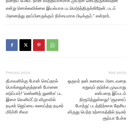
நிறைய பேசும். நான் வித்தியாசமாக முயற்சி செய்திருக்கிறேன்
என்று சொல்லவில்லை இயல்பாக படமெடுத்திருக்கிறேன். படம்
அனைத்து தரப்பினருக்கும் நிச்சயமாக பிடிக்கும்.” என்றார்.
Previous article
Next article
தீபாவளிக்கு போன் செய்தால்
ஒருவர் தன் கனவை அடைவதை
பொங்கலுக்குத்தான் போனை
எதுவும் தடுக்க முடியாது
எடுப்பார்! ‘எண்ணித் துணிக’ பட
என்பதை இப்படம்
இசை வெளியீட்டு விழாவில்
நிரூபித்துள்ளது! ‘சூரரைப்
நடிகர் ஜெய்யை கலாய்த்த நடிகர்
போற்று’ படத்திற்காக தேசிய
மிர்ச்சி சிவா
விருது பெற்ற உற்சாகத்தில் நடிகர்
சூர்யா பேச்சு