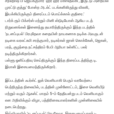
சந்தோஷ் பி ஜெயக்குமார் ‘ஹர ஹர மகாதேவகி’, இருட்டு அறையில்
முரட்டு குத்து’ போன்ற அடல்ட் படங்களிலிருந்து விலகி,
இயக்கியிருக்கும் திரைப்படம் பொய்க்கால் குதிரை.’
டார்க் ரூம் பிக்சர்ஸ் மற்றும் மினி ஸ்டுடியோஸ் ஆகிய படத்
நிறுவனங்கள் இணைந்து தயாரித்திருக்கும் இந்த படத்தில்
‘நடனப்புயல்’ பிரபுதேவா கதையின் நாயகனாக நடிக்க அவருடன்
நடிகை வரலட்சுமி சரத்குமார், நடிகர்கள் ஜான் கொக்கேன், ஜெகன்,
பரத், குழந்தை நட்சத்திரம் பேபி ஆரியா உள்ளிட்ட பலர்
நடித்திருக்கிறார்கள்.
பள்ளூ ஒளிப்பதிவு செய்திருக்கும் இந்த திரைப்படத்திற்கு டி.
இமான் இசையமைத்திருக்கிறார்.
இப்படத்தின் ஃபர்ஸ்ட் லுக் வெளியாகி பெரும் வரவேற்பை
பெற்றிருந்த நிலையில், படத்தின் முன்னோட்டம், இசை வெளியீடு
மற்றும் வரும் ஆகஸ்ட் மாதம் 5-ம் தேதியன்று படம் வெளியாகும்
என அறிவிக்கும் விழா, பத்திரிகையாளர்களின் முன்னிலையில்
நடைபெற்றது.
இவ்விழாவில் ‘நடனப்புயல்’ பிரபுதேவா, இசையமைப்பாளர் டி