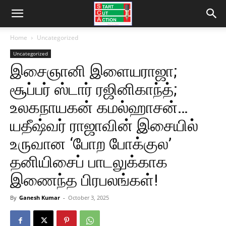
Home
Uncategorized
Uncategorized
இசைஞானி இளையராஜா;
சூப்பர் ஸ்டார் ரஜினிகாந்த்;
உலகநாயகன் கமல்ஹாசன்…
யதீஷ்வர் ராஜாவின் இசையில்
உருவான ‘போற போக்குல’
தனியிசைப் பாடலுக்காக
இணைந்த பிரபலங்கள்!
By
Ganesh Kumar
-
October 3, 2025