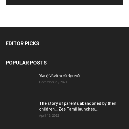
EDITOR PICKS
POPULAR POSTS
‘லேபர்’ சினிமா விமர்சனம்
December 25, 2021
The story of parents abandoned by their
children… Zee Tamil launches...
April 16, 2022