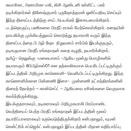
சுவாசிகா, அனாமிகா மகி, லிசி ஆண்டனி உள்ளிட்ட பலர்
நடிக்கிறார்கள் தினேஷ்குமார் புருஷோத்தமன் ஒளிப்பதிவு செய்யும்
இந்த திரைப்படத்திற்கு சாய் அபயங்கர் இசையமைக்கிறார்.
படத்தொகுப்பு பணிகளை பிரதீப் ராகவ் மேற்கொள்கிறார். கதையின்
நாயகிக்கு முக்கியத்துவம் கொடுத்து தயாராகி வரும் இந்த
திரைப்படத்தை பி ஆர் ஷோ நிறுவனம் சார்பில் இயக்குநரும்,
நடிகருமான பிரதீப் ரங்கநாதன் கதை எழுதி, தயாரிக்கிறார்.
தமிழ்- தெலுங்கு -மலையாளம் -ஆகிய மூன்று மொழிகளில்
தயாராகும் #பிஆர்எஸ்01 என தற்காலிகமாக பெயரிடப்பட்டிருக்கும்
இப்படத்தின் அறிமுக காணொளி- வெளியிடப்பட்டிருக்கிறது. இந்த
காணொளிக்கான பின்னணி இசை- முன்னணி நட்சத்திரங்களின்
திரைத் தோற்றம் – கான்செப்ட் – ஆகியவை ரசிகர்களை வெகுவாக
கவர்ந்திருக்கிறது.
இயக்குநராகவும், நடிகராகவும் அறிமுகமாகி பிரம்மாண்ட
வெற்றியைப் பெற்ற பிரதீப் ரங்கநாதன் இப்படத்தின் மூலம்
தயாரிப்பாளராகவும் உருவெடுத்திருக்கிறார் என்பதாலும், வுமன்
சென்ட்ரிக் சப்ஜெக்ட் என்பதாலும் இப்படத்தின் மீதான எதிர்பார்ப்பு