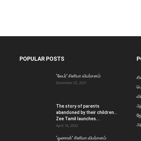
POPULAR POSTS
P
‘லேபர்’ சினிமா விமர்சனம்
சி
December 25, 2021
ப
வி
ஆ
The story of parents
abandoned by their children…
ஜ
Zee Tamil launches...
அர
April 16, 2022
‘ஓணான்’ சினிமா விமர்சனம்