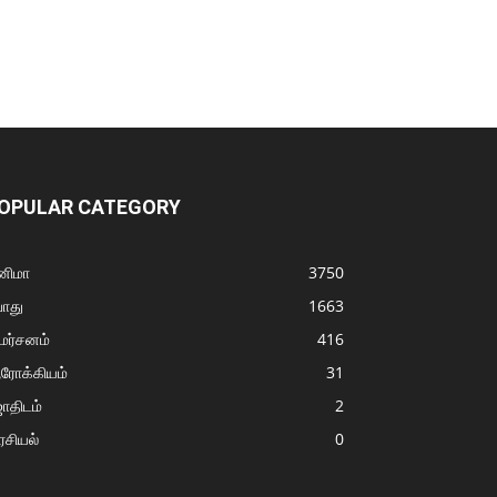
OPULAR CATEGORY
னிமா
3750
ொது
1663
மர்சனம்
416
ரோக்கியம்
31
ோதிடம்
2
சியல்
0