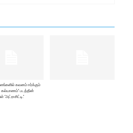
்களில் கவனம் ஈர்க்கும்
மா கல்யாணம்’ படத்தின்
ிள் ‘அட்ராசிட்டி.’