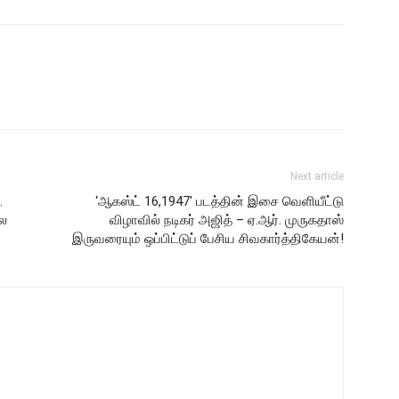
Next article
…
‘ஆகஸ்ட் 16,1947′ படத்தின் இசை வெளியீட்டு
லை
விழாவில் நடிகர் அஜித் – ஏ.ஆர். முருகதாஸ்
இருவரையும் ஒப்பிட்டுப் பேசிய சிவகார்த்திகேயன்!