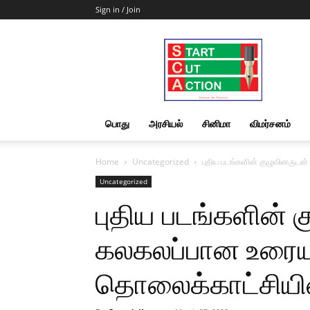
Sign in / Join
Start
Cut
Action
|
News
&
பொது
அரசியல்
சினிமா
விமர்சனம்
Views
Home
Uncategorized
புதிய படங்களின் குழுவினருடன்
Uncategorized
புதிய படங்களின் 
கலகலப்பான உரையா
தொலைக்காட்சியின்