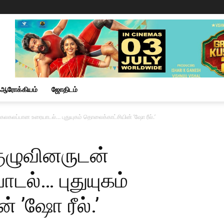
ஆரோக்கியம்
ஜோதிடம்
 கலகலப்பான உரையாடல்… புதுயுகம் தொலைக்காட்சியின் ’ஷோ ரீல்.’
குழுவினருடன்
டல்… புதுயுகம்
 ’ஷோ ரீல்.’