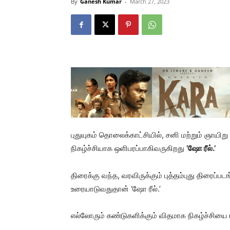
By
Ganesh Kumar
-
March 27, 2023
புதுயுகம் தொலைக்காட்சியில், சனி மற்றும் ஞாயி
நிகழ்ச்சியாக ஒளிபரப்பாகிவருகிறது
’ஷோ ரீல்.’
திரைக்கு வந்த, வரவிருக்கும் புத்தம்புது திரைப்ப
உரையாடுவதுதான் ‘ஷோ ரீல்.’
எல்லோரும் கண்டுகளிக்கும் விதமாக நிகழ்ச்சியை