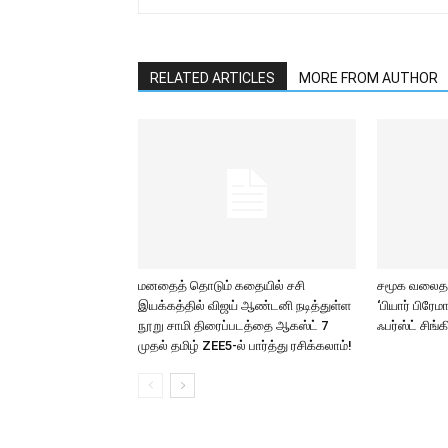
RELATED ARTICLES
MORE FROM AUTHOR
மனதைத் தொடும் கதையில் சசி
சமூக வலைதளங
இயக்கத்தில் விஜய் ஆண்டனி நடித்துள்ள
‘பியார் பிரே
நூறு சாமி திரைப்படத்தை ஆகஸ்ட் 7
ஃபர்ஸ்ட் சிங்க
முதல் தமிழ் ZEE5-ல் பார்த்து ரசிக்கலாம்!