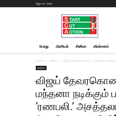
Sign in / Join
Start
Cut
Action
|
News
&
பொது
அரசியல்
சினிமா
விமர்சனம்
Views
Home
சினிமா
விஜய் தேவரகொண்டா _ ராஷ்மிகா மந்தனா ந
சினிமா
விஜய் தேவரகொண்
மந்தனா நடிக்கும் 
’ரணபலி.’ அசத்தல