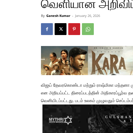
வெளியான அறிவிப்
By
Ganesh Kumar
-
January 26, 2026
விஜய் தேவரகொண்டா மற்றும் ராஷ்மிகா மந்தனா மு
என அறியப்பட்ட திரைப்படத்தின் அதிகாரப்பூர்வ த
வெளியிடப்பட்டது. படம் உலகம் முழுவதும் செப்டம்