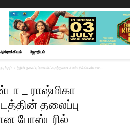
ஆரோக்கியம்
ஜோதிடம்
டிக்கும் படத்தின் தலைப்பு ’ரணபலி.’ அசத்தலான போஸ்டரில் வெளியான...
டா _ ராஷ்மிகா
படத்தின் தலைப்பு
ான போஸ்டரில்