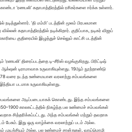
ொண்டா ’ரணபலி’ கதாபாத்திரத்தில் ரசிகர்களை ஈர்க்க உள்ளார்.
 நடித்துள்ளார். ‘தி மம்மி’ படத்தின் மூலம் பிரபலமான
ல்லன் கதாபாத்திரத்தில் நடிக்கிறார். குறிப்பாக, நடிகர் விஜய்
ாரியை குதிரையில் இழுத்துச் செல்லும் காட்சி படத்தின்
ம் ’ரணபலி’ திரைப்படத்தை டி-சீரிஸ் வழங்குகிறது. பிரிட்டிஷ்
ியட் ஆக்‌ஷன் டிராமாவாக உருவாகியுள்ளது. 19ஆம் நூற்றாண்டு
1878 வரை நடந்த உண்மையான வரலாற்று சம்பவங்களை
ந்தியா படமாக உருவாகியுள்ளது.
 சம்பவங்களை அடிப்படையாகக் கொண்டது. இந்த சம்பவங்களை
1850–1900 காலகட்டத்தில் நிகழ்ந்த பல உண்மைச் சம்பவங்கள்
் தவறாக சித்தரிக்கப்பட்டது. அந்த சம்பவங்கள் மற்றும் தவறாக
ம் பேசும். இது ஒரு வாழ்க்கை வரலாற்றுப் படம் அல்ல.
ம் முயற்சியும் அல்ல. பல உண்மைச் சான்றுகள், வாய்மொழி