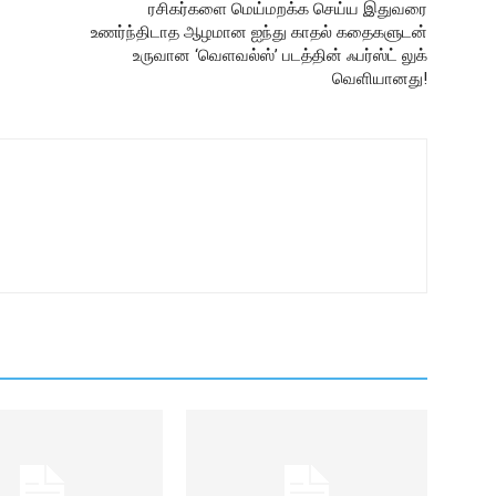
ரசிகர்களை மெய்மறக்க செய்ய இதுவரை
உணர்ந்திடாத ஆழமான ஐந்து காதல் கதைகளுடன்
உருவான ‘வெளவல்ஸ்’ படத்தின் ஃபர்ஸ்ட் லுக்
வெளியானது!