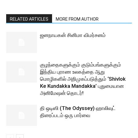
RELATED ARTICLES
MORE FROM AUTHOR
ஜனநாயகன் சினிமா விமர்சனம்
குழந்தைகளுக்கும் குடும்பங்களுக்கும்
இந்திய புராண உலகத்தை ஆறு
மொழிகளில் அறிமுகப்படுத்தும் ‘Shivlok
Ke Kundakka Mandakka’ புதுமையான
அனிமேஷன் தொடர்!
தி ஒடிஸி (The Odyssey) ஹாலிவுட்
திரைப்படம் ஒரு பார்வை