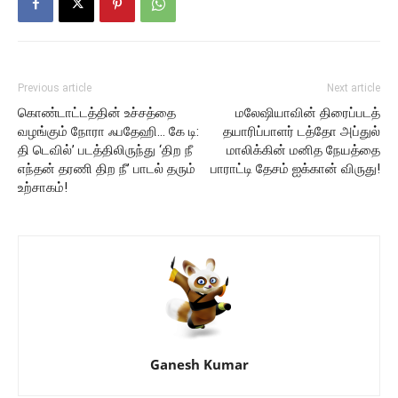
Previous article
Next article
கொண்டாட்டத்தின் உச்சத்தை
மலேஷியாவின் திரைப்படத்
வழங்கும் நோரா ஃபதேஹி… கே டி:
தயாரிப்பாளர் டத்தோ அப்துல்
தி டெவில்’ படத்திலிருந்து ‘திற நீ
மாலிக்கின் மனித நேயத்தை
எந்தன் தரணி திற நீ’ பாடல் தரும்
பாராட்டி தேசம் ஐக்கான் விருது!
உற்சாகம்!
Ganesh Kumar