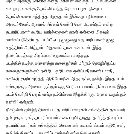
அவர் அதற்கு பதிலாக தனது மகனை வைத்து படம் எடுங்கள்
என்றார். எனக்கு தோல்வி வந்து ரொம்ப பழசு. நிறைய
தோல்விகளை சந்தித்த பிறகுதான் இன்றைய நிலையை
அடைந்தேன். ஆனால் நீங்கள் வெற்றி பெற வேண்டும் என்று
தயாரிப்பாளர் கூறிய வார்த்தைகள் தான் என்னை மிகவும்
ஊக்கப்படுத்தியது. படப்பிடிப்பு முழுவதும் தயாரிப்பாளர் முழு
சுதந்திரம் அளித்தார், அதனால் தான் என்னால் இந்த
திரைப்படத்தை சிறப்பாக உருவாக்க முடிந்தது.
படத்தில் நடித்த அனைத்து கலைஞர்கள் மற்றும் தொழில்நுட்ப
கலைஞர்களுக்கும் நன்றி. குறிப்பாக ஒளிப்பதிவாளர் பாரதி,
கவிஞர் சூரியமூர்த்தி ஆகியோரின் ஆதரவுக்கு நன்றி. இந்த படம்
எங்களுக்கு அனைவருக்கும் ஒரு பெரிய பயணம். நிச்சயமாக இந்த
படம் வெற்றி பெறும் என்ற நம்பிக்கை இருக்கிறது. அனைவருக்கும்
நன்றி” என்றார்.
நிகழ்வில் தமிழ்த் திரைப்பட தயாரிப்பாளர்கள் சங்கத்தின் தலைவர்
தமிழ்க்குமரன், தயாரிப்பாளர் கலைப்புலி தாணு, தமிழ்த் திரைப்பட
தயாரிப்பாளர்கள் சங்கத்தின் செயலாளர் ஃபைவ் ஸ்டார் கதிரேசன்,
தமிழ்த் திரைப்பட தயாரிப்பாளர்கள் சங்க செயலாளர்