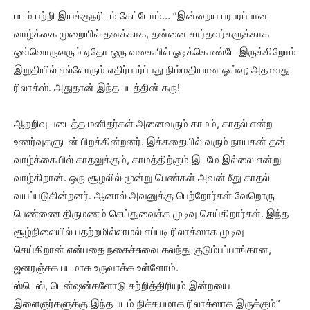
படம் பற்றி இயக்குநரிடம் கேட்டோம்… ”இன்றைய பரபரப்பான
வாழ்க்கை முறையில் தனக்காக, தன்னை சார்தவர்களுக்காக
ஒவ்வொருவரும் ஏதோ ஒரு வகையில் ஓடிக்கொண்டே இருக்கிறோம்
இறுதியில் எல்லோரும் எதிர்பார்ப்பது நிம்மதியான ஓய்வு; அதாவது
ரிலாக்ஸ். அதுதான் இந்த படத்தின் கரு!
ஆறறிவு படைத்த மனிதர்கள் அனைவரும் காமம், காதல் என்ற
உணர்வுகளுடன் பிறக்கின்றனர். இக்கதையில் வரும் நாயகன் தன்
வாழ்க்கையில் காதலுக்கும், காமத்திற்கும் இடமே இல்லை என்று
வாழ்கிறான். ஒரு சூழலில் மூன்று பெண்கள் அவன்மீது காதல்
வயப்படுகின்றனர். ஆனால் அவனுக்கு பெற்றோர்கள் வேறொரு
பெண்ணை திருமணம் செய்துவைக்க முடிவு செய்கிறார்கள். இந்த
சூழ்நிலையில் பதற்றமில்லாமல் எப்படி ரிலாக்ஸாக முடிவு
செய்கிறான் என்பதை நகைச்சுவை கலந்து குடும்பப்பாங்கான,
ஜனரஞ்சக படமாக உருவாக்க உள்ளோம்.
ஸ்டெஸ், டென்ஷன்களோடு சுற்றித்திரியும் இன்றயை
இளைஞர்களுக்கு இந்த படம் நிச்சயமாக ரிலாக்ஸாக இருக்கும்”