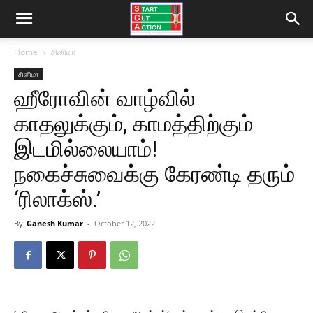
Home
சினிமா
சினிமா
ஹீரோவின் வாழ்வில்
காதலுக்கும், காமத்திற்கும்
இடமில்லையாம்!
நகைச்சுவைக்கு கேரண்டி தரும்
‘ரிலாக்ஸ்.’
By
Ganesh Kumar
-
October 12, 2022