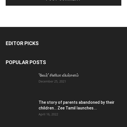
EDITOR PICKS
POPULAR POSTS
‘லேபர்’ சினிமா விமர்சனம்
December 25, 2021
The story of parents abandoned by their
children… Zee Tamil launches...
April 16, 2022