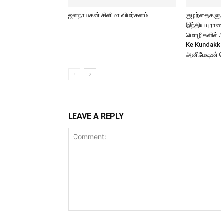
ஜனநாயகன் சினிமா விமர்சனம்
குழந்தைகளுக்
இந்திய புர
மொழிகளில் அற
Ke Kundakk
அனிமேஷன் 
LEAVE A REPLY