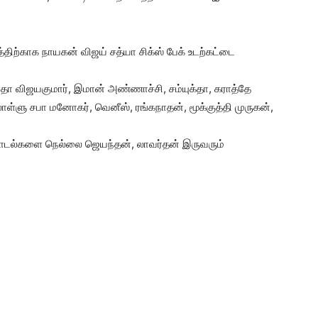
்திற்காக நாயகன் விஜய் சத்யா சிக்ஸ் பேக் உடற்கட்டை
ிதா விஜயகுமார், இமான் அண்ணாச்சி, சம்யுக்தா, கராத்தே
ொள்ளு சபா மனோகர், வெனீஸ், ரங்கநாதன், மூக்குத்தி முருகன்,
 பாடல்களை நெல்லை ஜெயந்தன், லாவர்தன் இருவரும்