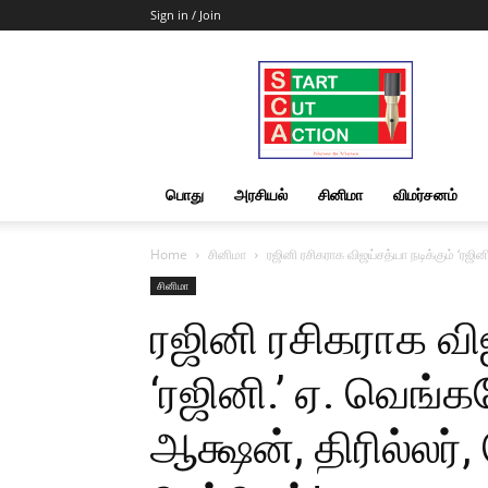
Sign in / Join
Start
Cut
Action
|
News
&
பொது
அரசியல்
சினிமா
விமர்சனம்
Views
Home
சினிமா
ரஜினி ரசிகராக விஜய்சத்யா நடிக்கும் ‘ரஜின
சினிமா
ரஜினி ரசிகராக விஜ
‘ரஜினி.’ ஏ. வெங்க
ஆக்ஷன், திரில்லர்