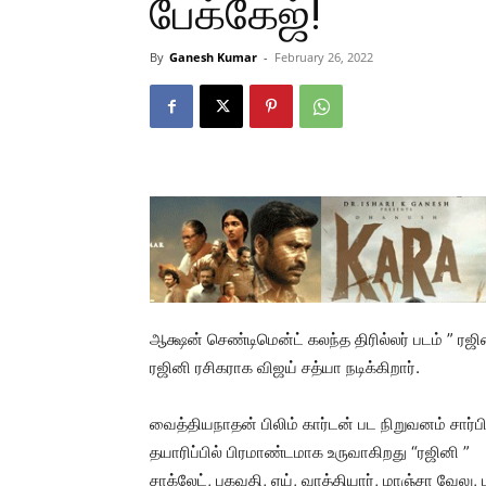
பேக்கேஜ்!
By
Ganesh Kumar
-
February 26, 2022
ஆக்ஷன் செண்டிமென்ட் கலந்த திரில்லர் படம் ” ரஜி
ரஜினி ரசிகராக விஜய் சத்யா நடிக்கிறார்.
வைத்தியநாதன் பிலிம் கார்டன் பட நிறுவனம் சார
தயாரிப்பில் பிரமாண்டமாக உருவாகிறது “ரஜினி ”
சாக்லேட், பகவதி, ஏய், வாத்தியார், மாஞ்சா வேல