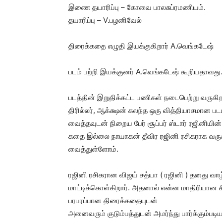
இணை தயாரிப்பு – கோவை பாலசுப்ரமணியம்.
தயாரிப்பு – V.பழனிவேல்
திரைக்கதை எழுதி இயக்குகிறார் A.வெங்கடேஷ்
படம் பற்றி இயக்குனர் A.வெங்கடேஷ் கூறியதாவத
படத்தின் இறுதிக்கட்ட பணிகள் நடைபெற்று வருகிற
திரில்லர், ஆக்க்ஷன் கலந்த ஒரு வித்தியாசமான ப
வைத்தவுடன் நிறைய பேர் சூப்பர் ஸ்டார் ரஜினியி
கதை இல்லை நாயாகன் தீவிர ரஜினி ரசிகராக வருக
வைத்துள்ளோம்.
ரஜினி ரசிகரான விஜய் சத்யா ( ரஜினி ) தனது வாழ
மாட்டிக்கொள்கிறார். அதனால் என்ன மாதிரியான சிக
பரபரப்பான திரைக்கதையுடன்
அனைவரும் குடும்பத்துடன் அமர்ந்து பார்க்கும்