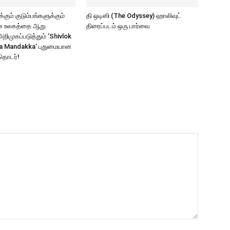
கும் குடும்பங்களுக்கும்
தி ஒடிஸி (The Odyssey) ஹாலிவுட்
ாண உலகத்தை ஆறு
திரைப்படம் ஒரு பார்வை
ிமுகப்படுத்தும் ‘Shivlok
a Mandakka’ புதுமையான
தொடர்!