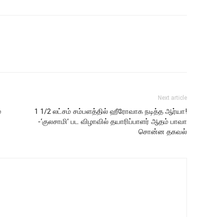
Next article
்
1 1/2 லட்சம் சம்பளத்தில் ஹீரோவாக நடித்த ஆர்யா!
-‘குலசாமி’ பட விழாவில் தயாரிப்பாளர் ஆதம் பாவா
சொன்ன தகவல்