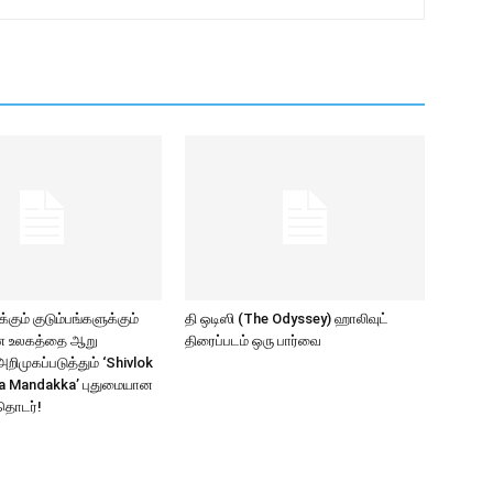
கும் குடும்பங்களுக்கும்
தி ஒடிஸி (The Odyssey) ஹாலிவுட்
ாண உலகத்தை ஆறு
திரைப்படம் ஒரு பார்வை
ிமுகப்படுத்தும் ‘Shivlok
a Mandakka’ புதுமையான
தொடர்!