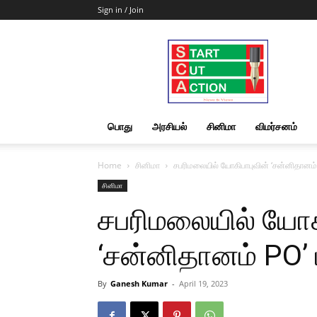
Sign in / Join
Start
Cut
Action
|
News
&
பொது
அரசியல்
சினிமா
விமர்சனம்
Views
Home
சினிமா
சபரிமலையில் யோகிபாபுவின் ‘சன்னிதானம் PO’
சினிமா
சபரிமலையில் யோக
‘சன்னிதானம் PO’ படப
By
Ganesh Kumar
-
April 19, 2023