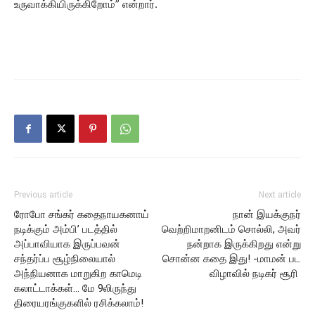
உருவாக்கியிருக்கிறோம்” என்றார்.
Previous article
Next article
ரோபோ சங்கர் கதைநாயகனாய்
நான் இயக்குநர்
நடிக்கும் அம்பி’ படத்தில்
வெற்றிமாறனிடம் சொல்லி, அவர்
அப்பாவியாக இருப்பவன்
நன்றாக இருக்கிறது என்று
சந்தர்ப்ப சூழ்நிலையால்
சொன்ன கதை இது! -மாமன் பட
அந்நியனாக மாறுகிற காமெடி
விழாவில் நடிகர் சூரி
கலாட்டாக்கள்… மே 9லிருந்து
திரையரங்குகளில் ரசிக்கலாம்!