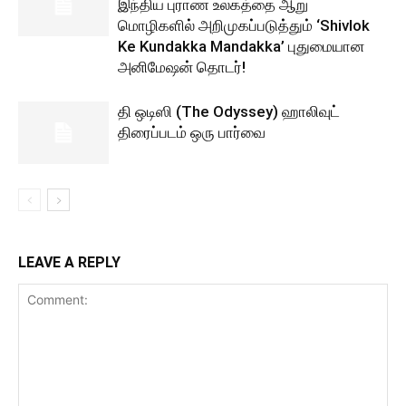
இந்திய புராண உலகத்தை ஆறு
மொழிகளில் அறிமுகப்படுத்தும் ‘Shivlok
Ke Kundakka Mandakka’ புதுமையான
அனிமேஷன் தொடர்!
தி ஒடிஸி (The Odyssey) ஹாலிவுட்
திரைப்படம் ஒரு பார்வை
LEAVE A REPLY