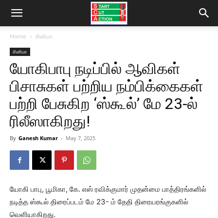
Home
சினிமா
சினிமா
யோகிபாபு நடிப்பில் ஆவிகள்
பிசாசுகள் பற்றிய நம்பிக்கைகள்
பற்றி பேசுகிற ‘ஸ்கூல்’ மே 23-ல்
ரிலீஸாகிறது!
By
Ganesh Kumar
-
May 7, 2025
யோகி பாபு, பூமிகா, கே. எஸ் ரவிக்குமார் முதன்மை பாத்திரங்களில்
நடித்த ஸ்கூல் திரைப்படம் மே 23- ம் தேதி திரையரங்குகளில்
வெளியாகிறது.