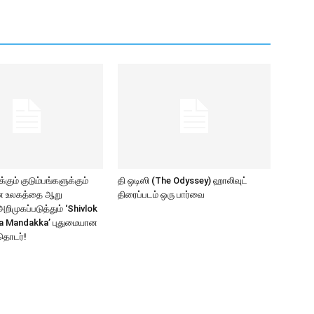
கும் குடும்பங்களுக்கும்
தி ஒடிஸி (The Odyssey) ஹாலிவுட்
ாண உலகத்தை ஆறு
திரைப்படம் ஒரு பார்வை
ிமுகப்படுத்தும் ‘Shivlok
a Mandakka’ புதுமையான
தொடர்!