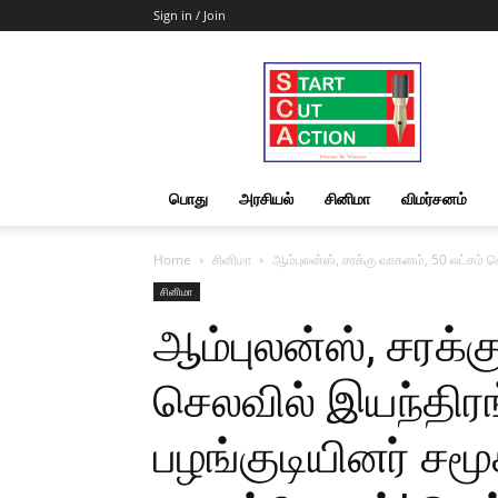
Sign in / Join
Start
Cut
Action
|
News
&
பொது
அரசியல்
சினிமா
விமர்சனம்
Views
Home
சினிமா
ஆம்புலன்ஸ், சரக்கு வாகனம், 50 லட்சம் ச
சினிமா
ஆம்புலன்ஸ், சரக்க
செலவில் இயந்திர
பழங்குடியினர் சமூக