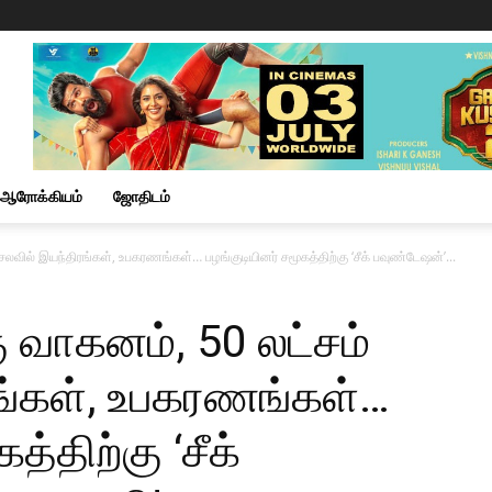
ஆரோக்கியம்
ஜோதிடம்
ெலவில் இயந்திரங்கள், உபகரணங்கள்… பழங்குடியினர் சமூகத்திற்கு ‘சீக் பவுண்டேஷன்’...
ு வாகனம், 50 லட்சம்
ங்கள், உபகரணங்கள்…
த்திற்கு ‘சீக்