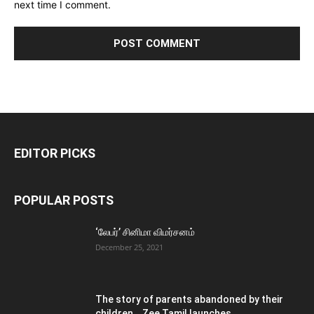
next time I comment.
EDITOR PICKS
POPULAR POSTS
‘லேபர்’ சினிமா விமர்சனம்
December 25, 2021
The story of parents abandoned by their
children… Zee Tamil launches...