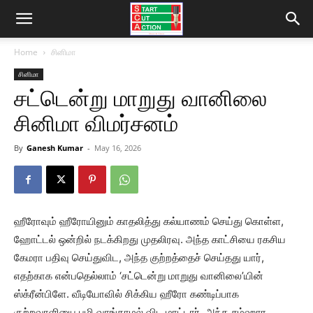
Home
சினிமா
சினிமா
சட்டென்று மாறுது வானிலை
சினிமா விமர்சனம்
By
Ganesh Kumar
-
May 16, 2026
ஹீரோவும் ஹீரோயினும் காதலித்து கல்யாணம் செய்து கொள்ள,
ஹோட்டல் ஒன்றில் நடக்கிறது முதலிரவு. அந்த காட்சியை ரகசிய
கேமரா பதிவு செய்துவிட, அந்த குற்றத்தைச் செய்தது யார்,
எதற்காக என்பதெல்லாம் ‘சட்டென்று மாறுது வானிலை’யின்
ஸ்க்ரீன்பிளே. வீடியோவில் சிக்கிய ஹீரோ கண்டிப்பாக
குற்றவாளியை பழி வாங்காமல் விட மாட்டார். அந்த சம்ஹார