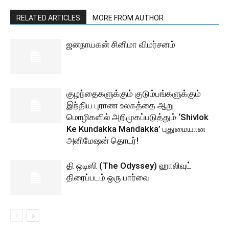
RELATED ARTICLES
MORE FROM AUTHOR
ஜனநாயகன் சினிமா விமர்சனம்
குழந்தைகளுக்கும் குடும்பங்களுக்கும்
இந்திய புராண உலகத்தை ஆறு
மொழிகளில் அறிமுகப்படுத்தும் ‘Shivlok
Ke Kundakka Mandakka’ புதுமையான
அனிமேஷன் தொடர்!
தி ஒடிஸி (The Odyssey) ஹாலிவுட்
திரைப்படம் ஒரு பார்வை