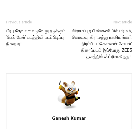
Previous article
Next article
பிரபு தேவா – வடிவேலு நடிக்கும்
கிராமப்புற பின்னணியில் மர்மம்,
‘பேங் பேங்’ படத்தின் படப்பிடிப்பு
கொலை, கிராமத்து ரகசியங்கள்
நிறைவு!
நிரம்பிய ‘கொலைச் சேவல்’
திரைப்படம் இப்போது ZEE5
தளத்தில் ஸ்ட்ரீமாகிறது!
Ganesh Kumar