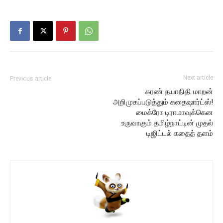
Next article
Previous article
கரண் தயாநிதி மாறன்
அறிமுகப்படுத்தும் கதைஷார்ட்ஸ்!
மைக்ரோ டிராமாவுக்கென
உருவாகும் தமிழ்நாட்டின் முதல்
டிஜிட்டல் கதைத் தளம்