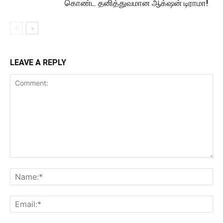
கொண்ட தனித்துவமான ஆக்‌ஷன் டிராமா!
LEAVE A REPLY