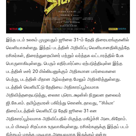
இந்த படம் உலகம் முழுவதும் ஜூலை 31-ம் தேதி திரையரங்குகளில்
வெளியாகள்ளது. இந்தப் படத்தின் அறிவிப்பு வெளியானதிலிருந்தே
ரசிகர்கள், திரைத்துறையினர் மற்றும் வர்த்தக வட்டாரத்தில் பேசு
பொருளாகியுள்ளது. பெரும் எதிர்பார்ப்பை ஏற்படுத்தியுள்ள இந்த
படத்தின் டீசர் 20 மில்லியனுக்கும் அதிகமான பார்வைகளை
பெற்று, படத்தின் மீதான ஆர்வத்தை மேலும் அதிகரித்துள்ளது.
படத்தின் வெளியீட்டு தேதியை அதிகாரப்பூர்வமாக
அறிவித்ததையடுத்து, லைகா புரொடக்ஷன்ஸ் நிறுவன தலைவர்
ஜி.கே.எம். தமிழ்குமரன் பகிர்ந்து கொண்டதாவது, “‘சிக்மா’
திரைப்படத்தின் வெளியீட்டு தேதி ஜூலை 31 என
அதிகாரப்பூர்வமாக அறிவிப்பதில் மிகுந்த மகிழ்ச்சி அடைகிறோம்.
படம் மிகவும் சிறப்பாக உருவாகியுள்ளது. ரசிகர்களுக்கு இந்தப் படம்
நிச்சயம் மறக்க முடியாத அனுபவமாக இருக்கும் என்று