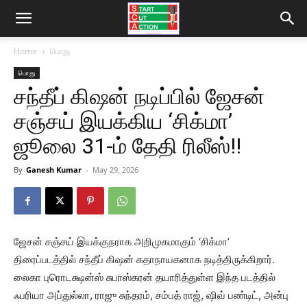
Home
பொது
பொது
சந்தீப் கிஷன் நடிப்பில் ஜேசன்
சஞ்சய் இயக்கிய ‘சிக்மா’
ஜூலை 31-ம் தேதி ரிலீஸ்!!
By
Ganesh Kumar
-
May 29, 2026
ஜேசன் சஞ்சய் இயக்குநராக அறிமுகமாகும் ‘சிக்மா’
திரைப்படத்தில் சந்தீப் கிஷன் கதாநாயகனாக நடித்திருக்கிறார்.
லைகா புரொடக்ஷன்ஸ் சுபாஸ்கரன் தயாரித்துள்ள இந்த படத்தில்
ஃபரியா அப்துல்லா, ராஜு சுந்தரம், சம்பத் ராஜ், ஷிவ் பண்டிட், அன்பு