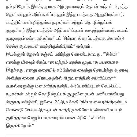
நம்புகிறோம். இயக்குநராக அறிமுகமாகும் ஜேசன் சஞ்சய் மிகுந்த
தெளிவுடனும் அர்ப்பணிப்புடனும் இந்த படத்தை அணுகியுள்ளார்.
படத்தில் பணிபுரிந்துள்ள நடிகர்கள் மற்றும் தொழில்நுட்பக்
குழுவினர் இந்த படத்தில் அர்ப்பணிப்புடன் உழைத்துள்ளனர். உலகம்
முழுவதும் உள்ள ரசிகர்களிடம் ‘சிக்மா’ திரைப்படத்தை கொண்டு
செல்ல ஆவலுடன் காத்திருக்கிறோம்” என்றார்.
இயக்குநர் ஜேசன் சஞ்சய் பகிர்ந்து கொண்டதாவது, “‘சிக்மா’
எனக்கு மிகவும் சிறப்பான மற்றும் மறக்க முடியாத பயணமாக
இருந்தது. எனது கதையில் நம்பிக்கை வைத்து தொடர்ந்து ஆதரவு
அளித்த லைகா புரொடக்ஷன்ஸ் நிறுவனத்தின் தயாரிப்பாளர்
சுபாஸ்கரனுக்கு மனமார்ந்த நன்றி. அர்ப்பணிப்புடன் செயல்பட்ட
நடிகர்கள் மற்றும் தொழில்நுட்பக் குழுவினருடன் பணியாற்றியது
மிகுந்த மகிழ்ச்சி. ஜூலை 31ஆம் தேதி ‘சிக்மா’வை ரசிகர்களிடம்
கொண்டு செல்ல ஆவலுடன் காத்திருக்கிறோம். விரைவில் படம்
குறித்தான மேலும் பல சுவாரஸ்யமான அப்டேட்ஸ் பகிர
இருக்கிறோம்.”