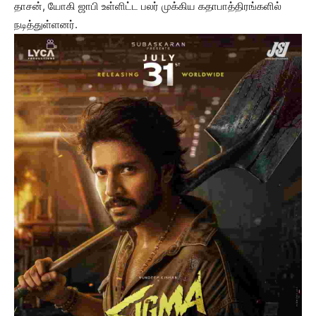
தாசன், யோகி ஜாபி உள்ளிட்ட பலர் முக்கிய கதாபாத்திரங்களில்
நடித்துள்ளனர்.