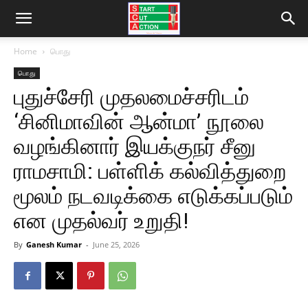
Home
பொது
பொது
புதுச்சேரி முதலமைச்சரிடம்
‘சினிமாவின் ஆன்மா’ நூலை
வழங்கினார் இயக்குநர் சீனு
ராமசாமி: பள்ளிக் கல்வித்துறை
மூலம் நடவடிக்கை எடுக்கப்படும்
என முதல்வர் உறுதி!
By
Ganesh Kumar
-
June 25, 2026