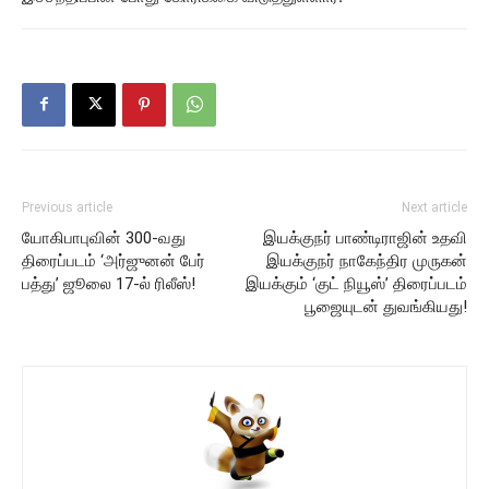
Previous article
Next article
யோகிபாபுவின் 300-வது
இயக்குநர் பாண்டிராஜின் உதவி
திரைப்படம் ‘அர்ஜுனன் பேர்
இயக்குநர் நாகேந்திர முருகன்
பத்து’ ஜூலை 17-ல் ரிலீஸ்!
இயக்கும் ‘குட் நியூஸ்’ திரைப்படம்
பூஜையுடன் துவங்கியது!