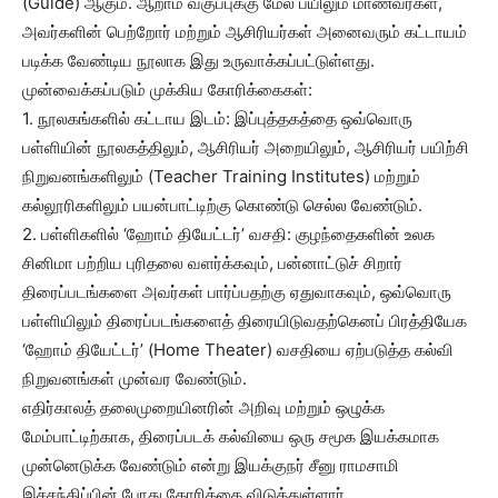
(Guide) ஆகும். ஆறாம் வகுப்புக்கு மேல் பயிலும் மாணவர்கள்,
அவர்களின் பெற்றோர் மற்றும் ஆசிரியர்கள் அனைவரும் கட்டாயம்
படிக்க வேண்டிய நூலாக இது உருவாக்கப்பட்டுள்ளது.
முன்வைக்கப்படும் முக்கிய கோரிக்கைகள்:
1. நூலகங்களில் கட்டாய இடம்: இப்புத்தகத்தை ஒவ்வொரு
பள்ளியின் நூலகத்திலும், ஆசிரியர் அறையிலும், ஆசிரியர் பயிற்சி
நிறுவனங்களிலும் (Teacher Training Institutes) மற்றும்
கல்லூரிகளிலும் பயன்பாட்டிற்கு கொண்டு செல்ல வேண்டும்.
2. பள்ளிகளில் ‘ஹோம் தியேட்டர்’ வசதி: குழந்தைகளின் உலக
சினிமா பற்றிய புரிதலை வளர்க்கவும், பன்னாட்டுச் சிறார்
திரைப்படங்களை அவர்கள் பார்ப்பதற்கு ஏதுவாகவும், ஒவ்வொரு
பள்ளியிலும் திரைப்படங்களைத் திரையிடுவதற்கெனப் பிரத்தியேக
‘ஹோம் தியேட்டர்’ (Home Theater) வசதியை ஏற்படுத்த கல்வி
நிறுவனங்கள் முன்வர வேண்டும்.
எதிர்காலத் தலைமுறையினரின் அறிவு மற்றும் ஒழுக்க
மேம்பாட்டிற்காக, திரைப்படக் கல்வியை ஒரு சமூக இயக்கமாக
முன்னெடுக்க வேண்டும் என்று இயக்குநர் சீனு ராமசாமி
இச்சந்திப்பின் போது கோரிக்கை விடுத்துள்ளார்.