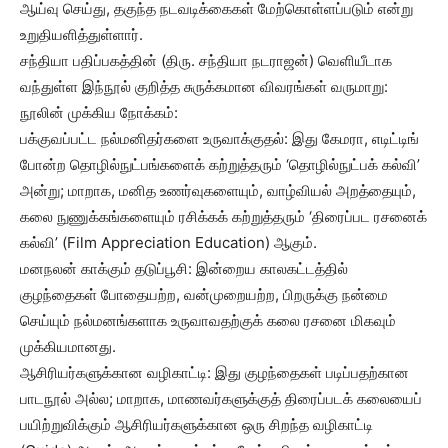
ஆய்வு செய்து, தகுந்த நடவடிக்கைகள் மேற்கொள்ளப்படும் என்று
உறுதியளித்துள்ளார்.
சந்தியா பதிப்பகத்தின் (திரு. சந்தியா நடராஜன்) வெளியீடாக
வந்துள்ள இந்நூல் குறித்த சுருக்கமான விவரங்கள் வருமாறு:
நூலின் முக்கிய நோக்கம்:
பக்குவப்பட்ட நல்மனிதர்களை உருவாக்குதல்: இது கேமரா, எடிட்டிங்
போன்ற தொழில்நுட்பங்களைக் கற்றுத்தரும் ‘தொழில்நுட்பக் கல்வி’
அன்று; மாறாக, மனித உணர்வுகளையும், வாழ்வியல் அறத்தையும்,
கலை நுணுக்கங்களையும் ரசிக்கக் கற்றுத்தரும் ‘திரைப்பட ரசனைக்
கல்வி’ (Film Appreciation Education) ஆகும்.
மனநலன் காக்கும் தடுப்பூசி: இன்றைய காலகட்டத்தில்
குழந்தைகள் போதையற்ற, வன்முறையற்ற, பிறருக்கு நன்மை
செய்யும் நல்மனங்களாக உருவாவதற்குக் கலை ரசனை மிகவும்
முக்கியமானது.
ஆசிரியர்களுக்கான வழிகாட்டி: இது குழந்தைகள் படிப்பதற்கான
பாடநூல் அல்ல; மாறாக, மாணவர்களுக்குத் திரைப்படக் கலையைப்
பயிற்றுவிக்கும் ஆசிரியர்களுக்கான ஒரு சிறந்த வழிகாட்டி