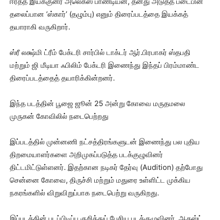
ஈர்த்த இயக்குனர் அலெக்ஸ் பாண்டியன், தனது அடுத்த படைபின்
தலைப்பான ‘ஸ்கார்’ (தழும்பு) எனும் திரைப்படத்தை இயக்கத்
தயாராகி வருகிறார்.
ஸ்ரீ லக்ஷ்மி ட்ரீம் பேக்டரி சார்பில் டாக்டர் ஆர்.பிரபாகர் ஸ்தபதி
மற்றும் ஜி மீடியா ஃபிலிம் பேக்டரி இணைந்து இந்தப் பிரம்மாண்ட
திரைப்படத்தைத் தயாரிக்கின்றனர்.
இந்த படத்தின் பூஜை ஜூன் 25 அன்று கோவை மருதமலை
முருகன் கோவிலில் நடைபெற்றது
இப்படத்தில் முன்னணி நட்சத்திரங்களுடன் இணைந்து பல புதிய
திறமையாளர்களை அறிமுகப்படுத்த படக்குழுவினர்
திட்டமிட்டுள்ளனர். இதற்கான நடிகர் தேர்வு (Audition) தற்போது
சென்னை கோவை, திருச்சி மற்றும் மதுரை உள்ளிட்ட முக்கிய
நகரங்களில் விறுவிறுப்பாக நடைபெற்று வருகிறது.
இப்படத்தின் படப்பிடிப்பு குறித்துப் பேசிய படக்குழுவினர், ஆகஸ்ட்