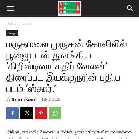
Home
பொது
பொது
மருதமலை முருகன் கோவிலில்
பூஜையுடன் துவங்கிய
‘கிறிஸ்டினா கதிர் வேலன்’
திரைப்பட இயக்குநரின் புதிய
படம் ‘ஸ்கார்.’
By
Ganesh Kumar
-
July 3, 2026
‘கிறிஸ்டினா கதிர் வேலன்’ படத்தின் மூலம் ரசிகர்களின் கவனத்தை