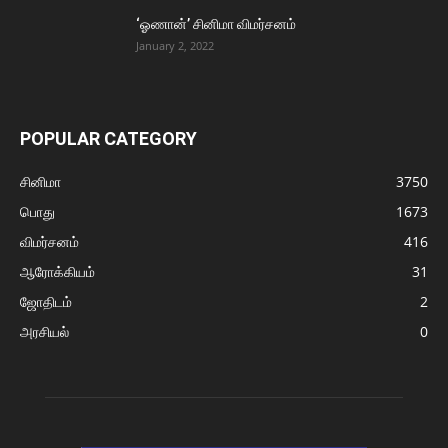
‘ஓணான்’ சினிமா விமர்சனம்
January 2, 2022
POPULAR CATEGORY
சினிமா
3750
பொது
1673
விமர்சனம்
416
ஆரோக்கியம்
31
ஜோதிடம்
2
அரசியல்
0