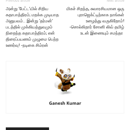
Previous article
Next article
அன்று ‘பேட்ட’யில் சிறிய
மிகச் சிறந்த, சுவாரசியமான ஒரு
கதாபாத்திரம்; மறக்க முடியாத
புராஜெக்ட்டிற்காக நாங்கள்
அனுபவம்… இன்று ‘தர்மன்’
உழைத்து வருகிறோம்!
படத்தில் முக்கியத்துவமும்
-சொல்கிறார் சோனி லிவ் தமிழ்
நிறைந்த கதாபாத்திரம்; என்
உடன் இணையும் சமந்தா
திரைப்பயணம் முழுமை பெற்ற
உணர்வு! -நடிகை சிம்ரன்
Ganesh Kumar