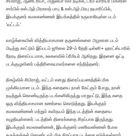
சிபிராஜ், ஆண்ட்ரியா, அதுல்யா ரவி நடிக்க, ட்ரீம் வாரியர் பிக்சர்ஸ்
சார்பில் எஸ்.ஆர்.பிரகாஷ் பாபு & எஸ்.ஆர்.பிரபு தயாரிப்பில்,
இயக்குனர் கமலகண்ணன் இயக்கத்தில் உருவாகியுள்ள படம்
‘வட்டம்.’
வாழ்க்கையின் வித்தியாசமான தருணங்களை அழகான படம்
பிடித்து காட்டும் இப்படம் ஜூலை 29-ம் தேதி டிஸ்னி+ ஹாட்ஸ்டாரில்
நேரடி திரைப்படமாக, உலகளவில் ப்ரீமியர் ஆகிறது. இதனை ஒட்டி
படக்குழுவினர் பத்திரிகையாளர்களை சந்தித்தனர்.
நிகழ்வில் சிபிராஜ், வட்டம் எனது திரைப்பயணத்தில் மிக
முக்கியமான படம். இந்த கதையை நான் கேட்கும் போது, நான்
நடித்துக் கொண்டிருந்த படங்களிலிருந்து மாறுபட்டு, இந்த கதை
ஒரு வித்தியாசமான உணர்வை கொடுத்தது. இயக்குநர்
கமலகண்ணன் மற்றும் கவிநயம் இந்த படத்தின் கதையை
எழுதியுள்ளனர். படத்தின் திரைக்கதை சிறப்பாக இருந்தது.
இயக்குநர் கமலகண்ணன், இயக்குனர் மணிவண்ணன் போல
கருத்துக்கள் கொண்டவர்.மிக சிறப்பாக படத்தை எடுத்துள்ளார்.