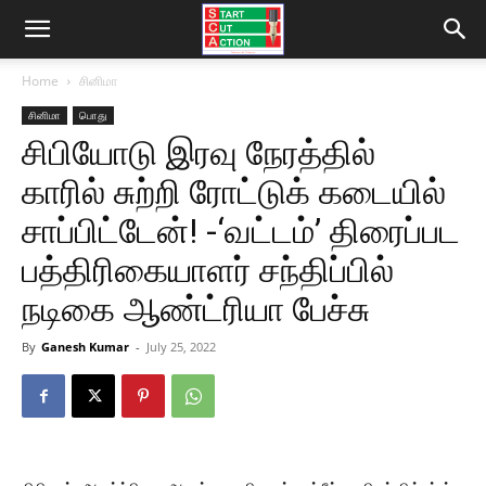
Home
சினிமா
சினிமா
பொது
சிபியோடு இரவு நேரத்தில்
காரில் சுற்றி ரோட்டுக் கடையில்
சாப்பிட்டேன்! -‘வட்டம்’ திரைப்பட
பத்திரிகையாளர் சந்திப்பில்
நடிகை ஆண்ட்ரியா பேச்சு
By
Ganesh Kumar
-
July 25, 2022