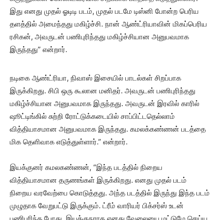
இது எனது முதல் ஓடிடி படம், முதல் படமே டிஸ்னி போன்ற பெரிய
தளத்தில் அமைந்தது மகிழ்ச்சி. நான் ஆண்ட்ரியாவின் மிகப்பெரிய
ரசிகன், அவருடன் பணிபுரிந்தது மகிழ்ச்சியான அனுபவமாக
இருந்தது” என்றார்.
நடிகை ஆண்ட்ரியா, நிவாஸ் இசையில் பாடல்கள் சிறப்பாக
இருக்கிறது. சிபி ஒரு கூலான மனிதர். அவருடன் பணிபுரிந்தது
மகிழ்ச்சியான அனுபவமாக இருந்தது. அவருடன் இரவில் காரில்
ஷூட்டிங்கில் சுற்றி ரோட்டுக்கடையில் சாப்பிட்டதெல்லாம்
வித்தியாசமான அனுபவமாக இருந்தது. கமலக்கண்ணன் படத்தை
மிக தெளிவாக எடுத்துள்ளார்.” என்றார்.
இயக்குனர் கமலகண்ணன், “இந்த படத்தில் நிறைய
வித்தியாசமான தருணங்கள் இருக்கிறது. எனது முதல் படம்
நிறைய வரவேற்பை கொடுத்தது. அந்த படத்தில் இருந்து இந்த படம்
முழுதாக வேறுபட்டு இருக்கும். ட்ரீம் வாரியர் பிக்சர்ஸ் உடன்
பணிபுரிந்த போது, இயக்குநராக எனது வேலையை மட்டுமே செய்ய