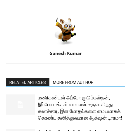
Ganesh Kumar
RELATED ARTICLES
MORE FROM AUTHOR
மணிகண்டன் அப்போ குடும்பஸ்தன்,
இப்போ மக்கள் காவலன். உருவாகிறது
கலாச்சார, இன மோதல்களை மையமாகக்
கொண்ட தனித்துவமான ஆக்‌ஷன் டிராமா!