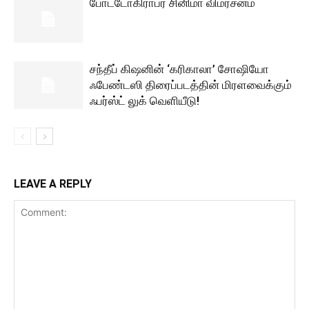
போட்டோகிராபர் சினிமா விமர்சனம்
சந்தீப் கிஷனின் ‘கரிகாலா’ சோஷியோ
ஃபேண்டஸி திரைப்படத்தின் மிரளவைக்கும்
ஃபர்ஸ்ட் லுக் வெளியீடு!
LEAVE A REPLY