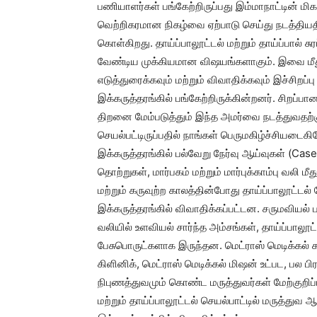
பணியாளர்கள் பங்கேற்றிருப்பது இம்மாநாட்டின் மி
வெற்றிகரமான நிகழ்வை ஏற்பாடு செய்து நடத்தியதில
கொள்கிறது. தாய்ப்பாலூட்டல் மற்றும் தாய்ப்பால் 
வேண்டிய முக்கியமான விஷயங்களாகும். இவை மீத
எடுத்துரைக்கவும் மற்றும் விவாதிக்கவும் இச்சிறப்பு
இக்கருத்தரங்கில் பங்கேற்றிருக்கின்றனர். சிறப
திறனை மேம்படுத்தும் இந்த அமர்வை நடத்துவதற்க
செயல்பட்டிருப்பதில் நாங்கள் பெருமகிழ்ச்சியடைகிறோ
இக்கருத்தரங்கில் பல்வேறு நேர்வு ஆய்வுகள் (Case
தொற்றுகள், மார்பகம் மற்றும் மார்புக்காம்பு வலி ம
மற்றும் கருவுற்ற காலத்தின்போது தாய்ப்பாலூட்டல்
இக்கருத்தரங்கில் விவாதிக்கப்பட்டன. சருமவியல் பாதிப
வலியில் உளவியல் சார்ந்த அம்சங்கள், தாய்ப்பால
பேசுபொருட்களாக இருந்தன. மெட்ராஸ் மெடிக்கல்
கிளினிக், மெட்ராஸ் மெடிக்கல் மிஷன் உட்பட, பல
நிபுணத்துவமும் கொண்ட மருத்துவர்கள் மேற்குறிப்ப
மற்றும் தாய்ப்பாலூட்டல் செயல்பாட்டில் மருத்து