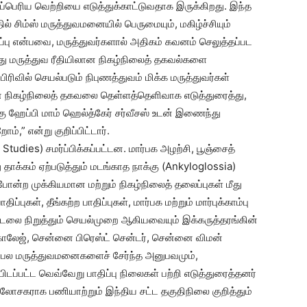
கப்பெரிய வெற்றியை எடுத்துக்காட்டுவதாக இருக்கிறது. இந்த
் சிம்ஸ் மருத்துவமனையில் பெருமையும், மகிழ்ச்சியும்
சுரப்பு என்பவை, மருத்துவர்களால் அதிகம் கவனம் செலுத்தப்பட
ு மருத்துவ ரீதியிலான நிகழ்நிலைத் தகவல்களை
 பிரிவில் செயல்படும் நிபுணத்துவம் மிக்க மருத்துவர்கள்
்பான நிகழ்நிலைத் தகவலை தெள்ளத்தெளிவாக எடுத்துரைத்து,
ு ஹேப்பி மாம் ஹெல்த்கேர் சர்வீசஸ் உடன் இணைந்து
ம்,” என்று குறிப்பிட்டார்.
 Studies) சமர்ப்பிக்கப்பட்டன. மார்பக அழற்சி, பூஞ்சைத்
ீது தாக்கம் ஏற்படுத்தும் மடங்காத நாக்கு (Ankyloglossia)
 போன்ற முக்கியமான மற்றும் நிகழ்நிலைத் தலைப்புகள் மீது
்புகள், தீங்கற்ற பாதிப்புகள், மார்பக மற்றும் மார்புக்காம்பு
ூட்டலை நிறுத்தும் செயல்முறை ஆகியவையும் இக்கருத்தரங்கின்
 காலேஜ், சென்னை பிரெஸ்ட் சென்டர், சென்னை விமன்
 பிரபல மருத்துவமனைகளைச் சேர்ந்த அனுபவமும்,
ிடப்பட்ட வெவ்வேறு பாதிப்பு நிலைகள் பற்றி எடுத்துரைத்தனர்
வ ஆலோசகராக பணியாற்றும் இந்திய சட்ட தகுதிநிலை குறித்தும்