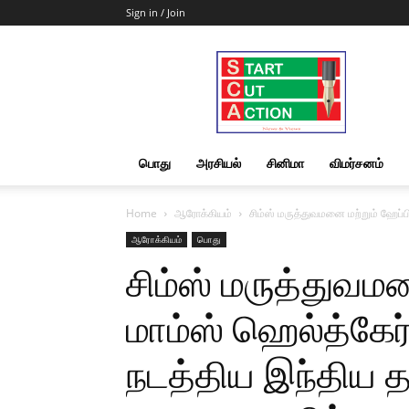
Sign in / Join
Start
Cut
Action
|
News
&
பொது
அரசியல்
சினிமா
விமர்சனம்
Views
Home
ஆரோக்கியம்
சிம்ஸ் மருத்துவமனை மற்றும் ஹேப்ப
ஆரோக்கியம்
பொது
சிம்ஸ் மருத்துவம
மாம்ஸ் ஹெல்த்கேர
நடத்திய இந்திய த