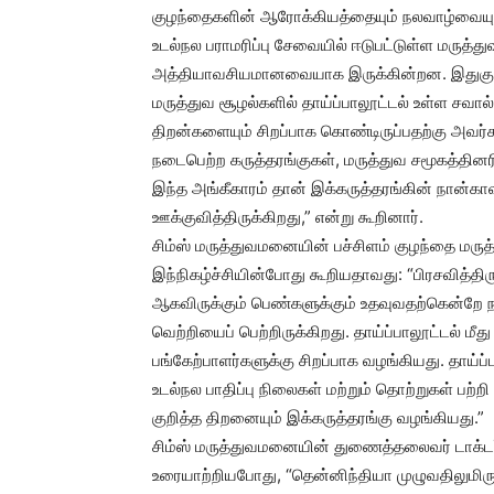
குழந்தைகளின் ஆரோக்கியத்தையும் நலவாழ்வையும் ம
உடல்நல பராமரிப்பு சேவையில் ஈடுபட்டுள்ள மருத்து
அத்தியாவசியமானவையாக இருக்கின்றன. இதுகுறித்த 
மருத்துவ சூழல்களில் தாய்ப்பாலூட்டல் உள்ள ச
திறன்களையும் சிறப்பாக கொண்டிருப்பதற்கு அவர்க
நடைபெற்ற கருத்தரங்குகள், மருத்துவ சமூகத்தினரி
இந்த அங்கீகாரம் தான் இக்கருத்தரங்கின் நான்கா
ஊக்குவித்திருக்கிறது,” என்று கூறினார்.
சிம்ஸ் மருத்துவமனையின் பச்சிளம் குழந்தை மருத்து
இந்நிகழ்ச்சியின்போது கூறியதாவது: “பிரசவித்திர
ஆகவிருக்கும் பெண்களுக்கும் உதவுவதற்கென்றே ந
வெற்றியைப் பெற்றிருக்கிறது. தாய்ப்பாலூட்டல் 
பங்கேற்பாளர்களுக்கு சிறப்பாக வழங்கியது. தாய்
உடல்நல பாதிப்பு நிலைகள் மற்றும் தொற்றுகள் ப
குறித்த திறனையும் இக்கருத்தரங்கு வழங்கியது.”
சிம்ஸ் மருத்துவமனையின் துணைத்தலைவர் டாக்டர்.
உரையாற்றியபோது, “தென்னிந்தியா முழுவதிலுமிருந்