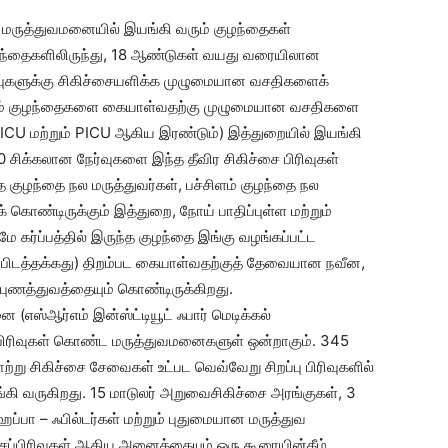
ஸ் மருத்துவமனையில் இயங்கி வரும் குழந்தைகள்
குழந்தைகளிலிருந்து, 18 ஆண்டுகள் வயது வரையிலான
்புகளுக்கு சிகிச்சையளிக்க முழுமையான வசதிகளைக்
சிளம் குழந்தைகளை கையாள்வதற்கு முழுமையான வசதிகளை
 (NICU மற்றும் PICU ஆகிய இரண்டும்) இத்துறையில் இயங்கி
ிக்கலான நேர்வுகளை இந்த தீவிர சிகிச்சை பிரிவுகள்
 குழந்தை நல மருத்துவர்கள், பச்சிளம் குழந்தை நல
் கொண்டிருக்கும் இத்துறை, நோய் பாதிப்புள்ள மற்றும்
 கர்ப்பத்தில் இருந்த குழந்தை இங்கு வழங்கப்பட்ட
ுறிப்பிடத்தக்கது) திறம்பட கையாள்வதற்குத் தேவையான நவீன,
ிபுணத்துவத்தையும் கொண்டிருக்கிறது.
ை (எஸ்ஆர்எம் இன்ஸ்ட்டியூட் ஃபார் மெடிக்கல்
 பிரிவுகள் கொண்ட மருத்துவமனைகளுள் ஒன்றாகும். 345
்று சிகிச்சை சேவைகள் உட்பட வெவ்வேறு சிறப்பு பிரிவுகளில்
கி வருகிறது. 15 மாடுலர் அறுவைசிகிச்சை அரங்குகள், 3
ப்பா – ஃபில்டர்கள் மற்றும் புதுமையான மருத்துவ
ப்பிரிவுகள் ஆகிய அனைத்தையும் ஒரு கூரையின்கீழ்