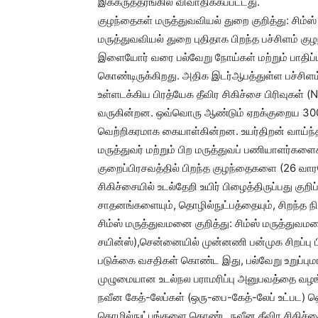
இக்கருத்தரங்கில் விவாதிக்கப்பட்டது.
குழந்தைகள் மருத்துவவியல் துறை குறித்து: சிம்
மருத்துவவியல் துறை புதிதாக பிறந்த பச்சிளம் 
இளையோர் வரை பல்வேறு நோய்கள் மற்றும் பாதிப
கொண்டிருக்கிறது. அதிக இடர்ஆபத்துள்ள பச்
உள்ளடக்கிய பிரத்யேக தீவிர சிகிச்சை பிரிவுகள்
வருகின்றன. ஒவ்வொரு ஆண்டும் ஏறக்குறைய 300 ச
வெற்றிகரமாக கையாள்கின்றன. உயர்திறன் வாய்ந்த
மருத்துவர் மற்றும் பிற மருத்துவப் பணியாளர்களைக
குறைப்பிரசவத்தில் பிறந்த குழந்தைகளை (26 வாரமே
சிகிச்சையில் உடல்தேறி உயிர் பிழைத்திருப்பது க
சாதனங்களையும், தொழில்நுட்பத்தையும், சிறந்த ந
சிம்ஸ் மருத்துவமனை குறித்து: சிம்ஸ் மருத்துவமன
சயின்ஸ்),சென்னையில் முன்னணி பன்முக சிறப்பு
படுக்கை வசதிகள் கொண்ட இது, பல்வேறு உறுப்புமாற
முழுமையான உடல்நல பராமரிப்பு அனுபவத்தை வழங்
நவீன கேத்-லேப்கள் (ஒரு-பை-கேத்-லேப் உட்பட) ஹெ
தொழில்நுட்பங்களை கொண்ட நவீன தீவிர சிகிச்சை