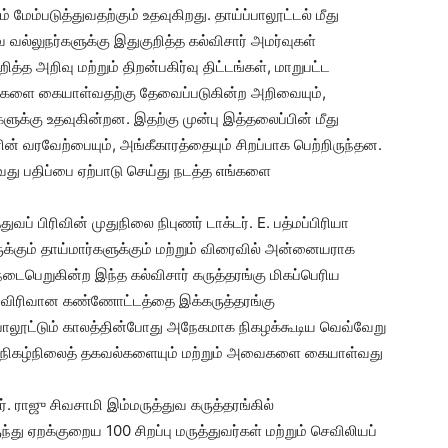
ேம்படுத்துவதற்கும் உதவுகிறது. தாய்ப்பாலூட்டல் மீது
வ வல்லுநர்களுக்கு இதுகுறித்த கல்விசார் அமர்வுகள்
அறிவு மற்றும் திறன்பகிர்வு திட்டங்கள், மாறுபட்ட
வால்களை கையாள்வதற்கு தேவைப்படுகின்ற அறிவையும்,
ளுக்கு உதவுகின்றன. இதற்கு முன்பு இத்தலைப்பின் மீது
ன் வரவேற்பையும், அங்கீகாரத்தையும் சிறப்பாக பெற்றிருந்தன.
வது பதிப்பை ஏற்பாடு செய்து நடத்த எங்களை
வப் பிரிவின் முதுநிலை நிபுணர் டாக்டர். E. பத்மப்பிரியா
ுக்கும் தாய்மார்களுக்கும் மற்றும் விரைவில் அன்னையராக
டைபெறுகின்ற இந்த கல்விசார் கருத்தரங்கு மிகப்பெரிய
மீது விரிவான கண்ணோட்டத்தை இக்கருத்தரங்கு
ப்பாலூட்டும் காலத்தின்போது அநேகமாக நிகழக்கூடிய வெவ்வேறு
ற்றி நிகழ்நிலைத் தகவல்களையும் மற்றும் அவைகளை கையாள்வது
 ராஜு சிவசாமி இம்மருத்துவ கருத்தரங்கில்
து ஏறக்குறைய 100 சிறப்பு மருத்துவர்கள் மற்றும் செவிலியப்