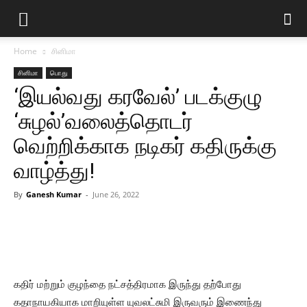
Home
சினிமா
சினிமா
பொது
‘இயல்வது கரவேல்’ படக்குழு
‘சுழல்’வலைத்தொடர்
வெற்றிக்காக நடிகர் கதிருக்கு
வாழ்த்து!
By
Ganesh Kumar
-
June 26, 2022
கதிர் மற்றும் குழந்தை நட்சத்திரமாக இருந்து தற்போது
கதாநாயகியாக மாறியுள்ள யுவலட்சுமி இருவரும் இணைந்து