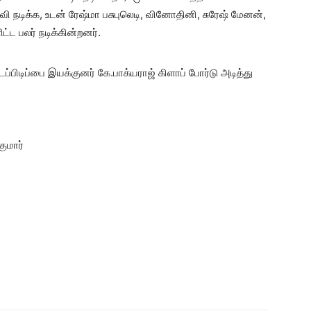
ி நடிக்க, உடன் ரேஷ்மா பசுபுலெடி, வினோதினி, சுரேஷ் மேனன்,
ட்ட பலர் நடிக்கின்றனர்.
பிடிப்பை இயக்குனர் கே.பாக்யராஜ் கிளாப் போர்டு அடித்து
குமார்