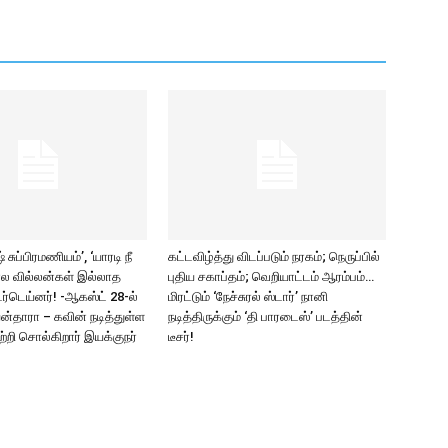
சுப்பிரமணியம்’, ‘யாரடி நீ
கட்டவிழ்த்து விடப்படும் நரகம்; நெருப்பில்
ல வில்லன்கள் இல்லாத
புதிய சகாப்தம்; வெறியாட்டம் ஆரம்பம்…
ர்டெய்னர்! -ஆகஸ்ட் 28-ல்
மிரட்டும் ‘நேச்சுரல் ஸ்டார்’ நானி
யன்தாரா – கவின் நடித்துள்ள
நடித்திருக்கும் ‘தி பாரடைஸ்’ படத்தின்
பற்றி சொல்கிறார் இயக்குநர்
டீசர்!