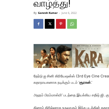
வாழ்த்து!
By
Ganesh Kumar
-
June 6, 2022
தேர்டு ஐ சினி கிரியேஷன்ஸ் (3rd Eye Cine Creat
கதாநாயகனாக நடிக்கும் படம் ‘
சூரகன்
.’
அஹம் பிரம்மாஸ்மி’ படத்தை இயக்கிய சதீஷ் ஜி. கு
கிரைம் திரில்லராக உருவாகும் இந்த படத்தின் கதாநா