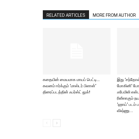
RELATED ARTICLES
MORE FROM AUTHOR
கதையின் மையமாக மாயப் பெட்டி…
இது ‘சந்தோஷ் 
கவனம் ஈர்க்கும் ‘மாஸ்டர் பிளான்’
மோகினி’ போ
திரைப்படத்தின் ஃபர்ஸ்ட் லுக்!
ஃபேமிலி என்ட
ரிலீஸாகும் ந
‘ஹாய்’ படம் 
விஷ்ணு...