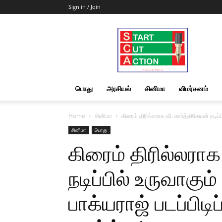
Sign in / Join
Start
Cut
Action
|
News
&
பொது
அரசியல்
சினிமா
விமர்சனம்
Views
Home
சினிமா
கிரைம் திரில்லராக வி. கார்த்திகேயன் நடிப்
சினிமா
பொது
கிரைம் திரில்லராக
நடிப்பில் உருவாகும
பாக்யராஜ் படப்பிட