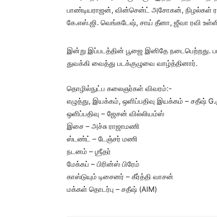
பாண்டியராஜன், வின்சென்ட் அசோகன், நிழல்கள் ரவ
கே.எஸ்.ஜி. வெங்கடேஷ், சாய் தீனா, ஜீவா ரவி உள்ளி
இன்று இப்படத்தின் பூஜை இனிதே நடைபெற்றது. படப்
துவக்கி வைத்து படக்குழுவை வாழ்த்தினார்.
தொழில்நுட்ப கலைஞர்கள் விவரம்:-
எழுத்து, இயக்கம், ஒளிப்பதிவு இயக்கம் – சதீஷ் G.
ஒளிப்பதிவு – ஜேசன் வில்லியம்ஸ்
இசை – அச்சு ராஜாமணி
ஸ்டண்ட் – டேஞ்சர் மணி
நடனம் – ஶ்ரீதர்
மேக்கப் – பிரின்ஸ் பிரேம்
காஸ்டுயும் டிசைனர் – கீர்த்தி வாசன்
மக்கள் தொடர்பு – சதீஷ் (AIM)