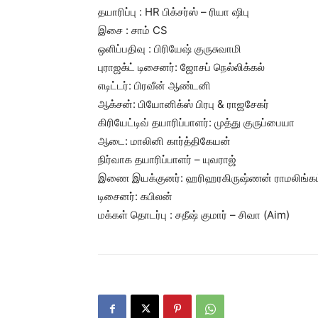
தயாரிப்பு : HR பிக்சர்ஸ் – ரியா ஷிபு
இசை : சாம் CS
ஒளிப்பதிவு : பிரியேஷ் குருசுவாமி
புராஜக்ட் டிசைனர்: ஜோசப் நெல்லிக்கல்
எடிட்டர்: பிரவீன் ஆண்டனி
ஆக்சன்: பியோனிக்ஸ் பிரபு & ராஜசேகர்
கிரியேட்டிவ் தயாரிப்பாளர்: முத்து குருப்பையா
ஆடை: மாலினி கார்த்திகேயன்
நிர்வாக தயாரிப்பாளர் – யுவராஜ்
இணை இயக்குனர்: ஹரிஹரகிருஷ்ணன் ராமலிங்கம
டிசைனர்: கபிலன்
மக்கள் தொடர்பு : சதீஷ் குமார் – சிவா (Aim)