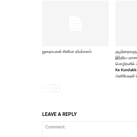
ஜனநாயகன் சினிமா விமர்சனம்
குழந்தைகளுக்
இந்திய புர
மொழிகளில் அற
Ke Kundakk
அனிமேஷன் 
LEAVE A REPLY