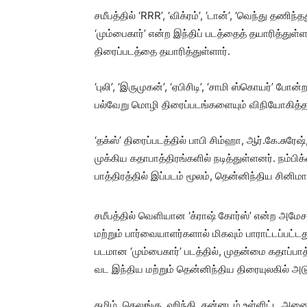
சமீபத்தில் ‘RRR’, ‘விக்ரம்’, ‘டான்’, ‘வெந்து தண
‘மும்பைகார்’ என்ற இந்திப் படத்தைத் தயாரித்துள்
திரைப்படத்தை தயாரித்துள்ளார்.
‘புலி’, ‘இருமுகன்’, ‘ஏபிசிடி’, ‘சாமி ஸ்கொயர்’ போன
பல்வேறு மொழி திரைப்படங்களையும் விநியோகித்த சி
‘தக்ஸ்’ திரைப்படத்தில் பாபி சிம்ஹா, ஆர்.கே.சுரே
முக்கிய கதாபாத்திரங்களில் நடித்துள்ளனர். நம்
பாத்திரத்தில் இப்படம் மூலம், தென்னிந்திய சினிம
சமீபத்தில் வெளியான ‘க்ராஷ் கோர்ஸ்’ என்ற அமேசான
மற்றும் பார்வையாளர்களால் மிகவும் பாராட்டப்பட்டத
படமான ‘மும்பைகார்’ படத்தில், முதன்மை கதாப்பாத
வட இந்திய மற்றும் தென்னிந்திய திரையுலகில் அடுத
தமிழ், தெலுங்கு, ஹிந்தி, கன்னடம் உள்ளிட்ட அ