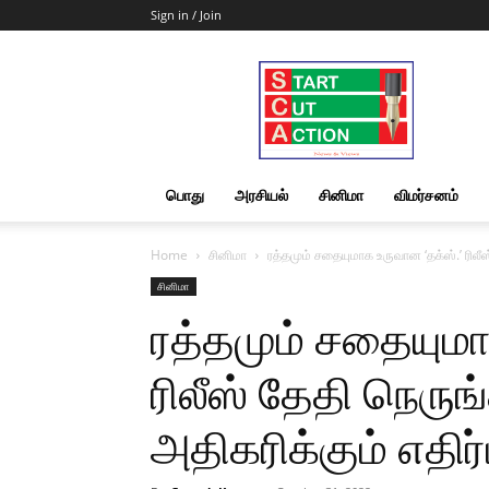
Sign in / Join
Start
Cut
Action
|
News
&
பொது
அரசியல்
சினிமா
விமர்சனம்
Views
Home
சினிமா
ரத்தமும் சதையுமாக உருவான ‘தக்ஸ்.’ ரிலீஸ்
சினிமா
ரத்தமும் சதையுமா
ரிலீஸ் தேதி நெருங
அதிகரிக்கும் எதிர்பா