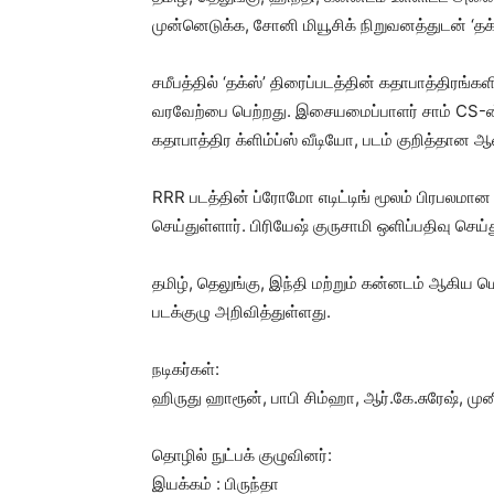
முன்னெடுக்க, சோனி மியூசிக் நிறுவனத்துடன் ‘தக
சமீபத்தில் ‘தக்ஸ்’ திரைப்படத்தின் கதாபாத்திரங்
வரவேற்பை பெற்றது. இசையமைப்பாளர் சாம் CS-ன
கதாபாத்திர க்ளிம்ப்ஸ் வீடியோ, படம் குறித்தான
RRR படத்தின் ப்ரோமோ எடிட்டிங் மூலம் பிரபலமான 
செய்துள்ளார். பிரியேஷ் குருசாமி ஒளிப்பதிவு செய்த
தமிழ், தெலுங்கு, இந்தி மற்றும் கன்னடம் ஆகிய ம
படக்குழு அறிவித்துள்ளது.
நடிகர்கள்:
ஹிருது ஹாரூன், பாபி சிம்ஹா, ஆர்.கே.சுரேஷ், முன
தொழில் நுட்பக் குழுவினர்:
இயக்கம் : பிருந்தா