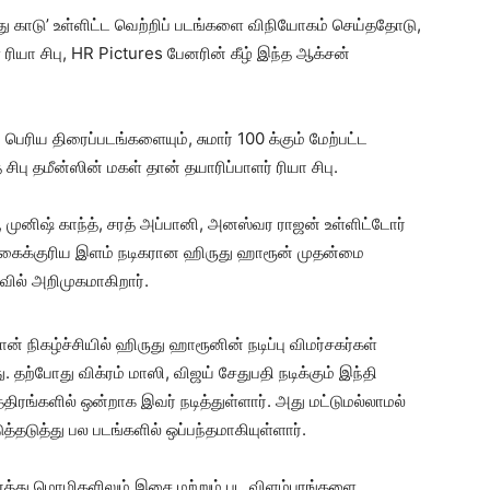
ிந்தது காடு’ உள்ளிட்ட வெற்றிப் படங்களை விநியோகம் செய்ததோடு,
ள ரியா சிபு, HR Pictures பேனரின் கீழ் இந்த ஆக்சன்
்ற பெரிய திரைப்படங்களையும், சுமார் 100 க்கும் மேற்பட்ட
பு தமீன்ஸின் மகள் தான் தயாரிப்பாளர் ரியா சிபு.
ஷ், முனிஷ் காந்த், சரத் அப்பானி, அனஸ்வர ராஜன் உள்ளிட்டோர்
பிக்கைக்குரிய இளம் நடிகரான ஹிருது ஹாரூன் முதன்மை
ாவில் அறிமுகமாகிறார்.
் நிகழ்ச்சியில் ஹிருது ஹாரூனின் நடிப்பு விமர்சகர்கள்
ு. தற்போது விக்ரம் மாஸி, விஜய் சேதுபதி நடிக்கும் இந்தி
்திரங்களில் ஒன்றாக இவர் நடித்துள்ளார். அது மட்டுமல்லாமல்
்தடுத்து பல படங்களில் ஒப்பந்தமாகியுள்ளார்.
னைத்து மொழிகளிலும் இசை மற்றும் பட விளம்பரங்களை