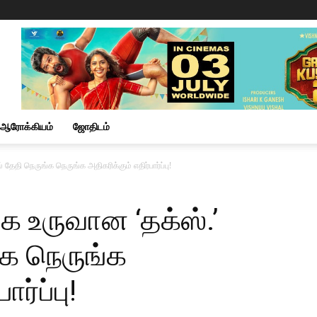
ஆரோக்கியம்
ஜோதிடம்
 தேதி நெருங்க நெருங்க அதிகரிக்கும் எதிர்பார்ப்பு!
க உருவான ‘தக்ஸ்.’
்க நெருங்க
ர்ப்பு!