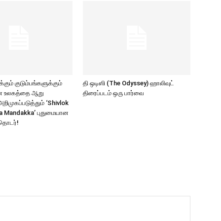
கும் குடும்பங்களுக்கும்
தி ஒடிஸி (The Odyssey) ஹாலிவுட்
ாண உலகத்தை ஆறு
திரைப்படம் ஒரு பார்வை
ிமுகப்படுத்தும் ‘Shivlok
a Mandakka’ புதுமையான
தொடர்!