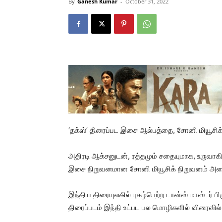
By
Ganesh Kumar
-
October 31, 2022
‘தக்ஸ்’ திரைப்பட இசை ஆல்பத்தை, சோனி மியூசிக
அதிரடி ஆக்சனுடன், ரத்தமும் சதையுமாக, உருவாகி
இசை நிறுவனமான சோனி மியூசிக் நிறுவனம் அனை
இந்திய திரையுலகில் புகழ்பெற்ற டான்ஸ் மாஸ்டர் பி
திரைப்படம் இந்தி உட்பட பல மொழிகளில் விரைவில