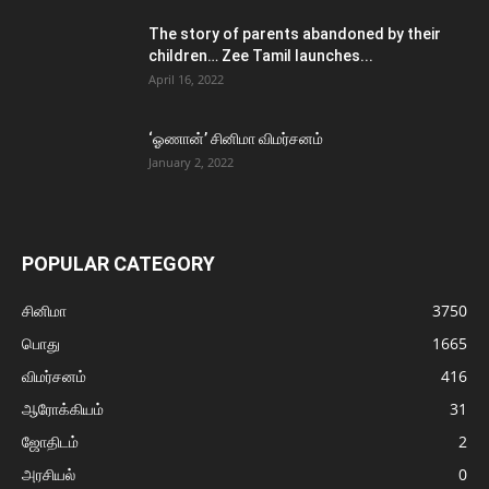
The story of parents abandoned by their
children… Zee Tamil launches...
April 16, 2022
‘ஓணான்’ சினிமா விமர்சனம்
January 2, 2022
POPULAR CATEGORY
சினிமா
3750
பொது
1665
விமர்சனம்
416
ஆரோக்கியம்
31
ஜோதிடம்
2
அரசியல்
0