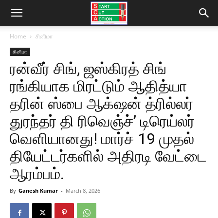
Home
சினிமா
சினிமா
ரன்வீர் சிங், ஜஸ்கிரத் சிங்
ரங்கியாக மிரட்டும் ஆதித்யா
தரின் ஸ்பை ஆக்‌ஷன் த்ரில்லர்
துரந்தர் தி ரிவெஞ்ச்’ டிரெய்லர்
வெளியானது! மார்ச் 19 முதல்
தியேட்டர்களில் அதிரடி வேட்டை
ஆரம்பம்.
By
Ganesh Kumar
-
March 8, 2026