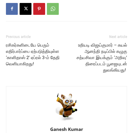
Previous article
Next article
ரசிகர்களிடையே பெரும்
உறியடி விஜய்குமார் – கயல்
எதிர்பார்ப்பை ஏற்படுத்தியுள்ள
ஆனந்தி நடிப்பில் கழுகு
‘காளிதாஸ் 2’ ஏப்ரல் 3-ம் தேதி
சத்யசிவா இயக்கும் ‘அறிவு’
வெளியாகிறது!
திரைப்படம் பூஜையுடன்
துவங்கியது!
Ganesh Kumar