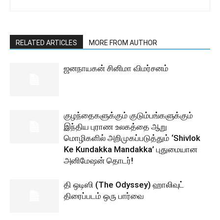
RELATED ARTICLES
MORE FROM AUTHOR
ஜனநாயகன் சினிமா விமர்சனம்
குழந்தைகளுக்கும் குடும்பங்களுக்கும்
இந்திய புராண உலகத்தை ஆறு
மொழிகளில் அறிமுகப்படுத்தும் ‘Shivlok
Ke Kundakka Mandakka’ புதுமையான
அனிமேஷன் தொடர்!
தி ஒடிஸி (The Odyssey) ஹாலிவுட்
திரைப்படம் ஒரு பார்வை