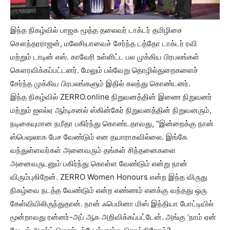
இந்த நிகழ்வில் பாஜக மூத்த தலைவர் டாக்டர் தமிழிசை
சௌந்தரராஜன், மலேசியாவைச் சேர்ந்த டத்தோ டாக்டர் ரவி
மற்றும் டாடின் எஸ். காவேரி உள்ளிட்ட பல முக்கிய பிரபலங்கள்
கௌரவிக்கப்பட்டனர். மேலும் பல்வேறு தொழில்துறைகளைச்
சேர்ந்த முக்கிய பிரபலங்களும் இதில் கலந்து கொண்டனர்.
இந்த நிகழ்வில் ZERRO.online நிறுவனத்தின் இணை நிறுவனர்
மற்றும் ஐஎல்ஏ ஆர்டிசனல் ஸ்கின்கேர் நிறுவனத்தின் நிறுவனரும்,
நடிகையுமான நமீதா பகிர்ந்து கொண்டதாவது, “இன்றைக்கு நான்
ஸ்பெஷலாக பேச வேண்டும் என தயாராகவில்லை. இங்கே
வந்துள்ளவர்கள் அனைவரும் தங்கள் சிந்தனைகளை
அனைவருடனும் பகிர்ந்து கொள்ள வேண்டும் என்று நான்
விரும்புகிறேன். ZERRO Women Honours என்ற இந்த விருது
நிகழ்வை நடத்த வேண்டும் என்ற எண்ணம் எனக்கு வந்தது ஒரு
கேள்வியிலிருந்துதான். நான் ஃபெமினா மிஸ் இந்தியா போட்டியில்
மூன்றாவது ரன்னர்-அப் ஆக அறிவிக்கப்பட்டேன். அங்கு ‘நாம் ஏன்