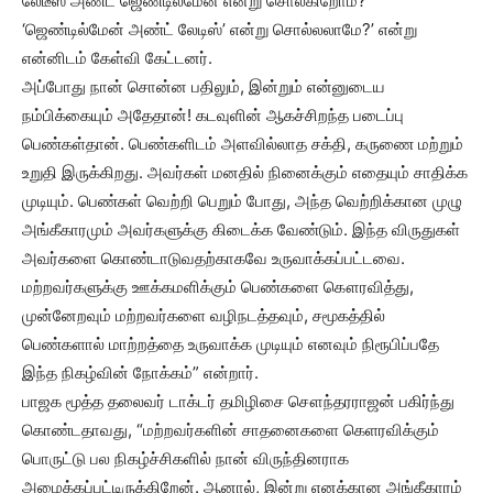
லேடீஸ் அண்ட் ஜெண்டில்மேன் என்று சொல்கிறோம்?
‘ஜெண்டில்மேன் அண்ட் லேடிஸ்’ என்று சொல்லலாமே?’ என்று
என்னிடம் கேள்வி கேட்டனர்.
அப்போது நான் சொன்ன பதிலும், இன்றும் என்னுடைய
நம்பிக்கையும் அதேதான்! கடவுளின் ஆகச்சிறந்த படைப்பு
பெண்கள்தான். பெண்களிடம் அளவில்லாத சக்தி, கருணை மற்றும்
உறுதி இருக்கிறது. அவர்கள் மனதில் நினைக்கும் எதையும் சாதிக்க
முடியும். பெண்கள் வெற்றி பெறும் போது, அந்த வெற்றிக்கான முழு
அங்கீகாரமும் அவர்களுக்கு கிடைக்க வேண்டும். இந்த விருதுகள்
அவர்களை கொண்டாடுவதற்காகவே உருவாக்கப்பட்டவை.
மற்றவர்களுக்கு ஊக்கமளிக்கும் பெண்களை கௌரவித்து,
முன்னேறவும் மற்றவர்களை வழிநடத்தவும், சமூகத்தில்
பெண்களால் மாற்றத்தை உருவாக்க முடியும் எனவும் நிரூபிப்பதே
இந்த நிகழ்வின் நோக்கம்” என்றார்.
பாஜக மூத்த தலைவர் டாக்டர் தமிழிசை சௌந்தரராஜன் பகிர்ந்து
கொண்டதாவது, “மற்றவர்களின் சாதனைகளை கெளரவிக்கும்
பொருட்டு பல நிகழ்ச்சிகளில் நான் விருந்தினராக
அழைக்கப்பட்டிருக்கிறேன். ஆனால், இன்று எனக்கான அங்கீகாரம்