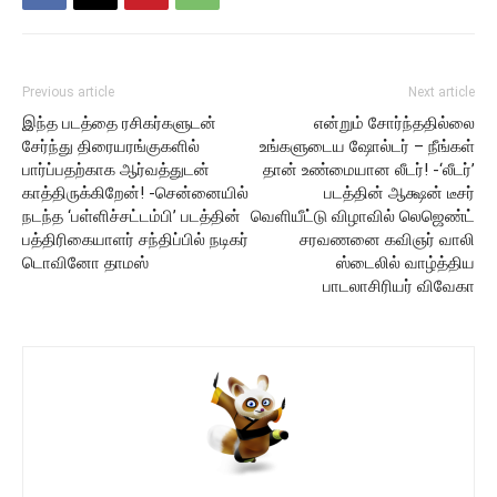
Previous article
Next article
இந்த படத்தை ரசிகர்களுடன்
என்றும் சோர்ந்ததில்லை
சேர்ந்து திரையரங்குகளில்
உங்களுடைய ஷோல்டர் – நீங்கள்
பார்ப்பதற்காக ஆர்வத்துடன்
தான் உண்மையான லீடர்! -‘லீடர்’
காத்திருக்கிறேன்! -சென்னையில்
படத்தின் ஆக்ஷ‌ன் டீசர்
நடந்த ‘பள்ளிச்சட்டம்பி’ படத்தின்
வெளியீட்டு விழாவில் லெஜெண்ட்
பத்திரிகையாளர் சந்திப்பில் நடிகர்
சரவணனை கவிஞர் வாலி
டொவினோ தாமஸ்
ஸ்டைலில் வாழ்த்திய
பாடலாசிரியர் விவேகா