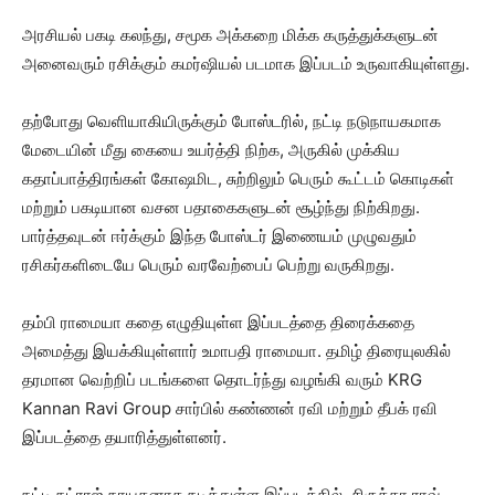
அரசியல் பகடி கலந்து, சமூக அக்கறை மிக்க கருத்துக்களுடன்
அனைவரும் ரசிக்கும் கமர்ஷியல் படமாக இப்படம் உருவாகியுள்ளது.
தற்போது வெளியாகியிருக்கும் போஸ்டரில், நட்டி நடுநாயகமாக
மேடையின் மீது கையை உயர்த்தி நிற்க, அருகில் முக்கிய
கதாப்பாத்திரங்கள் கோஷமிட, சுற்றிலும் பெரும் கூட்டம் கொடிகள்
மற்றும் பகடியான வசன பதாகைகளுடன் சூழ்ந்து நிற்கிறது.
பார்த்தவுடன் ஈர்க்கும் இந்த போஸ்டர் இணையம் முழுவதும்
ரசிகர்களிடையே பெரும் வரவேற்பைப் பெற்று வருகிறது.
தம்பி ராமையா கதை எழுதியுள்ள இப்படத்தை திரைக்கதை
அமைத்து இயக்கியுள்ளார் உமாபதி ராமையா. தமிழ் திரையுலகில்
தரமான வெற்றிப் படங்களை தொடர்ந்து வழங்கி வரும் KRG
Kannan Ravi Group சார்பில் கண்ணன் ரவி மற்றும் தீபக் ரவி
இப்படத்தை தயாரித்துள்ளனர்.
நட்டி நட்ராஜ் நாயகனாக நடித்துள்ள இப்படத்தில், சிருத்தா ராவ்,