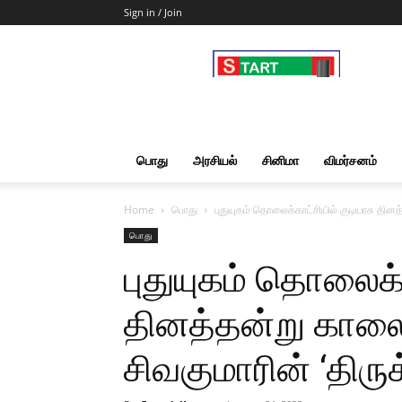
Sign in / Join
Start
Cut
Action
|
News
&
பொது
அரசியல்
சினிமா
விமர்சனம்
Views
Home
பொது
புதுயுகம் தொலைக்காட்சியில் குடியரசு தின
பொது
புதுயுகம் தொலைக்க
தினத்தன்று காலை
சிவகுமாரின் ‘திருக