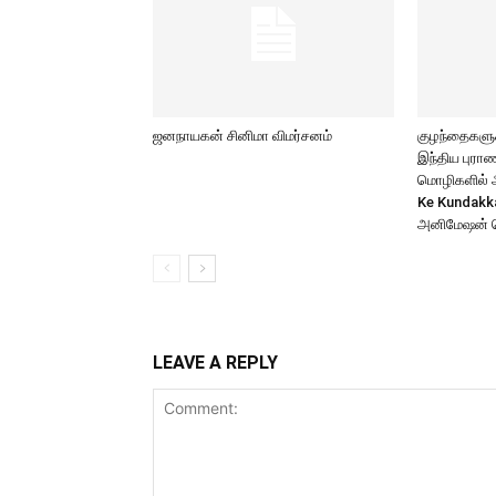
ஜனநாயகன் சினிமா விமர்சனம்
குழந்தைகளுக்
இந்திய புர
மொழிகளில் அற
Ke Kundakk
அனிமேஷன் 
LEAVE A REPLY