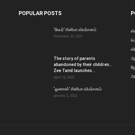
POPULAR POSTS
P
‘லேபர்’ சினிமா விமர்சனம்
சி
December 25, 2021
ப
வி
ஆ
The story of parents
abandoned by their children…
ஜ
Zee Tamil launches...
அர
April 16, 2022
‘ஓணான்’ சினிமா விமர்சனம்
January 2, 2022