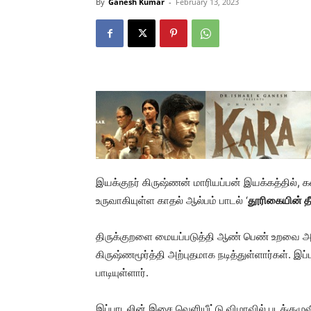
By
Ganesh Kumar
-
February 13, 2023
இயக்குநர் கிருஷ்ணன் மாரியப்பன் இயக்கத்தில், 
உருவாகியுள்ள காதல் ஆல்பம் பாடல் ‘
தூரிகையின் த
திருக்குறளை மையப்படுத்தி ஆண் பெண் உறவை அழ
கிருஷ்ணமூர்த்தி அற்புதமாக நடித்துள்ளார்கள். இ
பாடியுள்ளார்.
இப்பாடலின் இசை வெளியீட்டு விழாவில் படக்குழுவ