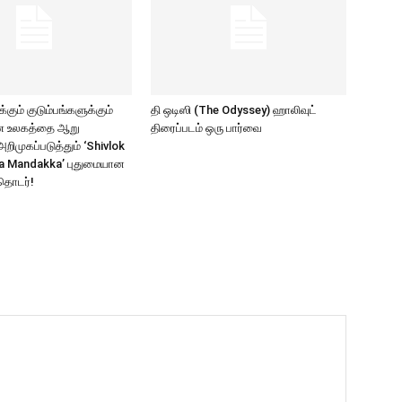
கும் குடும்பங்களுக்கும்
தி ஒடிஸி (The Odyssey) ஹாலிவுட்
ாண உலகத்தை ஆறு
திரைப்படம் ஒரு பார்வை
ிமுகப்படுத்தும் ‘Shivlok
a Mandakka’ புதுமையான
தொடர்!