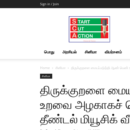
Sign in / Join
Start
Cut
Action
|
News
&
பொது
அரசியல்
சினிமா
விமர்சனம்
Views
Home
சினிமா
திருக்குறளை மையப்படுத்தி ஆண் பெண் உ
சினிமா
திருக்குறளை மைய
உறவை அழகாகச் ச
தீண்டல் மியூசிக் 