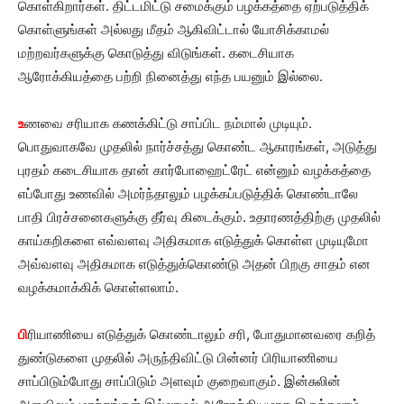
கொள்கிறார்கள். திட்டமிட்டு சமைக்கும் பழக்கத்தை ஏற்படுத்திக்
கொள்ளுங்கள் அல்லது மீதம் ஆகிவிட்டால் யோசிக்காமல்
மற்றவர்களுக்கு கொடுத்து விடுங்கள். கடைசியாக
ஆரோக்கியத்தை பற்றி நினைத்து எந்த பயனும் இல்லை.
உ
ணவை சரியாக கணக்கிட்டு சாப்பிட நம்மால் முடியும்.
பொதுவாகவே முதலில் நார்ச்சத்து கொண்ட ஆகாரங்கள், அடுத்து
புரதம் கடைசியாக தான் கார்போஹைட்ரேட் என்னும் வழக்கத்தை
எப்போது உணவில் அமர்ந்தாலும் பழக்கப்படுத்திக் கொண்டாலே
பாதி பிரச்சனைகளுக்கு தீர்வு கிடைக்கும். உதாரணத்திற்கு முதலில்
காய்கறிகளை எவ்வளவு அதிகமாக எடுத்துக் கொள்ள முடியுமோ
அவ்வளவு அதிகமாக எடுத்துக்கொண்டு அதன் பிறகு சாதம் என
வழக்கமாக்கிக் கொள்ளலாம்.
பி
ரியாணியை எடுத்துக் கொண்டாலும் சரி, போதுமானவரை கறித்
துண்டுகளை முதலில் அருந்திவிட்டு பின்னர் பிரியாணியை
சாப்பிடும்போது சாப்பிடும் அளவும் குறைவாகும். இன்சுலின்