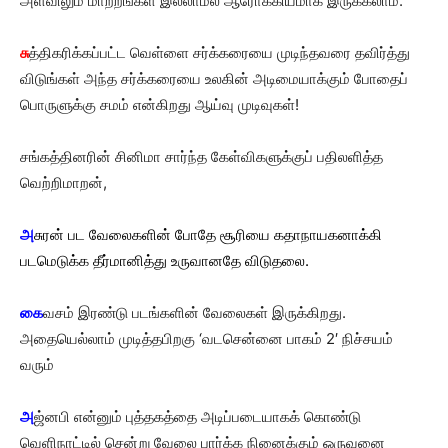
அளவிலும் மாற்றங்கள் இல்லாமல் ஆரோக்கியமாக இருக்கலாம்.
சு
த்திகரிக்கப்பட்ட வெள்ளை சர்க்கரையை முடிந்தவரை தவிர்த்து
விடுங்கள் அந்த சர்க்கரையை உலகின் அடிமையாக்கும் போதைப்
பொருளுக்கு சமம் என்கிறது ஆய்வு முடிவுகள்!
சங்கத்தினரின் சினிமா சார்ந்த கேள்விகளுக்குப் பதிலளித்த
வெற்றிமாறன்,
அ
சுரன் பட வேலைகளின் போதே சூரியை கதாநாயகனாக்கி
படமெடுக்க தீர்மானித்து உருவானதே விடுதலை.
கை
வசம் இரண்டு படங்களின் வேலைகள் இருக்கிறது.
அதையெல்லாம் முடித்தபிறகு ‘வடசென்னை பாகம் 2′ நிச்சயம்
வரும்
அ
ஜ்னபி என்னும் புத்தகத்தை அடிப்படையாகக் கொண்டு
வெளிநாட்டில் சென்று வேலை பார்க்க நினைக்கும் ஒருவனை