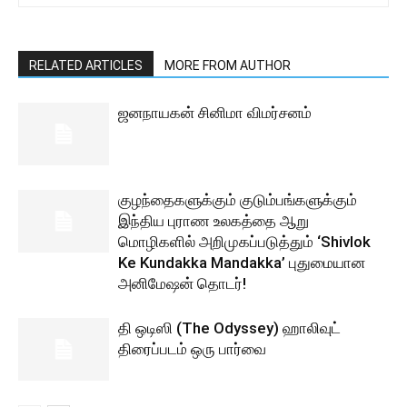
RELATED ARTICLES
MORE FROM AUTHOR
ஜனநாயகன் சினிமா விமர்சனம்
குழந்தைகளுக்கும் குடும்பங்களுக்கும்
இந்திய புராண உலகத்தை ஆறு
மொழிகளில் அறிமுகப்படுத்தும் ‘Shivlok
Ke Kundakka Mandakka’ புதுமையான
அனிமேஷன் தொடர்!
தி ஒடிஸி (The Odyssey) ஹாலிவுட்
திரைப்படம் ஒரு பார்வை