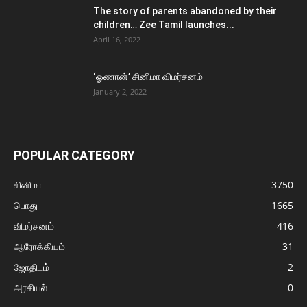
The story of parents abandoned by their
children… Zee Tamil launches...
April 16, 2022
‘ஓணான்’ சினிமா விமர்சனம்
January 2, 2022
POPULAR CATEGORY
சினிமா
3750
பொது
1665
விமர்சனம்
416
ஆரோக்கியம்
31
ஜோதிடம்
2
அரசியல்
0