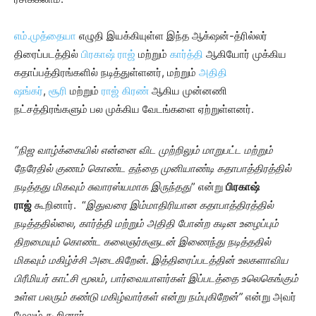
எம்.முத்தையா
எழுதி இயக்கியுள்ள இந்த ஆக்‌ஷன்-த்ரில்லர்
திரைப்படத்தில்
பிரகாஷ் ராஜ்
மற்றும்
கார்த்தி
ஆகியோர் முக்கிய
கதாப்பத்திரங்களில் நடித்துள்ளனர், மற்றும்
அதிதி
ஷங்கர்
,
சூரி
மற்றும்
ராஜ் கிரண்
ஆகிய முன்னணி
நட்சத்திரங்களும் பல முக்கிய வேடங்களை ஏற்றுள்ளனர்.
“
நிஜ வாழ்க்கையில் என்னை விட முற்றிலும் மாறுபட்ட மற்றும்
நேரேதில் குணம் கொண்ட தந்தை முனியாண்டி கதாபாத்திரத்தில்
நடித்தது மிகவும் சுவாரஸ்யமாக இருந்தது
” என்று
பிரகாஷ்
ராஜ்
கூறினார். “
இதுவரை இம்மாதிரியான கதாபாத்திரத்தில்
நடித்ததில்லை, கார்த்தி மற்றும் அதிதி போன்ற கடின உழைப்பும்
திறமையும் கொண்ட கலைஞர்களுடன் இணைந்து நடித்ததில்
மிகவும் மகிழ்ச்சி அடைகிறேன். இத்திரைப்படத்தின் உலகளாவிய
பிரீமியர் காட்சி மூலம்
,
பார்வையாளர்கள் இப்படத்தை உலெகெங்கும்
உள்ள பலரும் கண்டு மகிழ்வார்கள் என்று நம்புகிறேன்”
என்று அவர்
மேலும் கூறினார்.