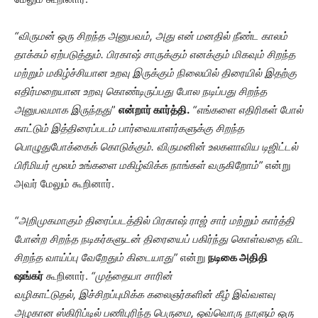
“
விருமன் ஒரு சிறந்த அனுபவம்
,
அது என் மனதில் நீண்ட காலம்
தாக்கம் ஏற்படுத்தும். பிரகாஷ் சாருக்கும் எனக்கும் மிகவும் சிறந்த
மற்றும் மகிழ்ச்சியான உறவு இருக்கும் நிலையில் திரையில் இதற்கு
எதிர்மறையான உறவு கொண்டிருப்பது போல நடிப்பது சிறந்த
அனுபவமாக இருந்தது
”
என்றார் கார்த்தி.
“எங்களை எதிரிகள் போல்
காட்டும் இத்திரைப்படம் பார்வையாளர்களுக்கு சிறந்த
பொழுதுபோக்கைக் கொடுக்கும். விருமனின் உலகளாவிய டிஜிட்டல்
பிரீமியர் மூலம் உங்களை மகிழ்விக்க நாங்கள் வருகிறோம்”
என்று
அவர் மேலும் கூறினார்.
“
அறிமுகமாகும் திரைப்படத்தில் பிரகாஷ் ராஜ் சார் மற்றும் கார்த்தி
போன்ற சிறந்த நடிகர்களுடன் திரையைப் பகிர்ந்து கொள்வதை விட
சிறந்த வாய்ப்பு வேறேதும் கிடையாது”
என்று
நடிகை அதிதி
ஷங்கர்
கூறினார்.
“முத்தையா சாரின்
வழிகாட்டுதல்
,
இச்சிறப்புமிக்க கலைஞர்களின் கீழ் இவ்வளவு
அழகான ஸ்கிரிப்டில் பணிபுரிந்த பெருமை
,
ஒவ்வொரு நாளும் ஒரு