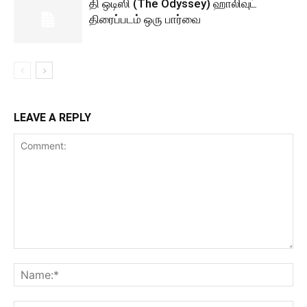
தி ஒடிஸி (The Odyssey) ஹாலிவுட்
திரைப்படம் ஒரு பார்வை
LEAVE A REPLY