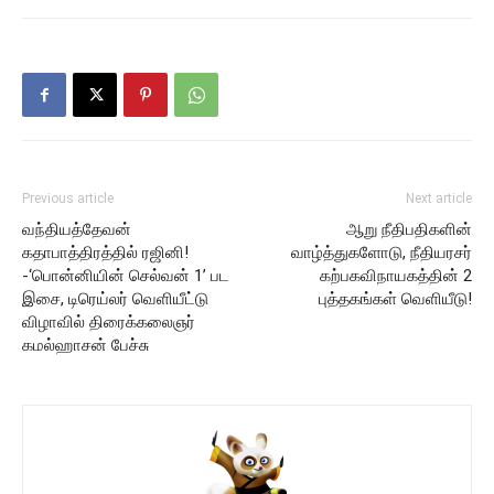
Previous article
Next article
வந்தியத்தேவன்
ஆறு நீதிபதிகளின்
கதாபாத்திரத்தில் ரஜினி!
வாழ்த்துகளோடு, நீதியரசர்
-‘பொன்னியின் செல்வன் 1’ பட
கற்பகவிநாயகத்தின் 2
இசை, டிரெய்லர் வெளியீட்டு
புத்தகங்கள் வெளியீடு!
விழாவில் திரைக்கலைஞர்
கமல்ஹாசன் பேச்சு