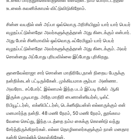
உடலைப் பார்த்துக்கொள்ளுங்கள் என்றேன். நாம் போராட்டத்தில்
உடலைக் கவனிக்காமல் விட்டுவிடுகிறோம்.
சின்ன வயதில் என் அப்பா ஒவ்வொரு அரிசியிலும் யார் யார் பெயர்
எழுதப்பட்டுள்ளதோ அவர்களுக்குத்தான் அது கிடைக்கும் என்பார்.
அது போல் சினிமாவில் ஒவ்வொரு ஃப்ரேமிலும் யார் பெயர்
எழுதப்பட்டுள்ளதோ அவர்களுக்குத்தான் அது கிடைக்கும். அவர்
சொன்னது அப்போது புரியவில்லை இப்போது புரிகிறது.
ஞானவேல்ராஜா சார் சொன்ன மாதிரியே,நான் நிறைய பேருக்கு
நன்றிக்கடன் பட்டிருக்கேன். முக்கியமாக சூர்யா அண்ணா.
அவரோட சப்போர்ட் இல்லாமல் இந்த படம் இப்படி ரிலீஸ் ஆகி
இருக்க முடியாது. அதே மாதிரி பைனான்ஸியர்ஸ், டிஸ்ட்
ரிபியூட்டர்ஸ், எக்ஸிபிட்டர்ஸ், டெக்னீஷியன்ஸ் எல்லாருக்கும் என்
மனமார்ந்த நன்றி. 48 மணி நேரம், 50 மணி நேரம், தூங்காம
வேலை செய்து, இந்த படத்தை நம்ம கைக்கு கொண்டு வந்து
சேர்த்திருக்கிறார்கள். எல்லா தொழிலாளர்களுக்கும் நான் மனதார
நன்றி சொல்லிக் கொள்கிறேன்.