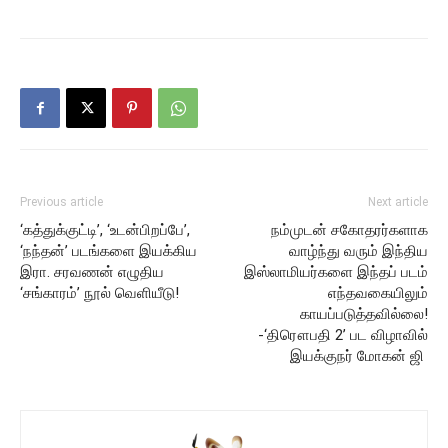
Previous article
Next article
‘கத்துக்குட்டி’, ‘உடன்பிறப்பே’,
நம்முடன் சகோதரர்களாக
‘நந்தன்’ படங்களை இயக்கிய
வாழ்ந்து வரும் இந்திய
இரா. சரவணன் எழுதிய
இஸ்லாமியர்களை இந்தப் படம்
‘சங்காரம்’ நூல் வெளியீடு!
எந்தவகையிலும்
காயப்படுத்தவில்லை!
-‘திரௌபதி 2’ பட விழாவில்
இயக்குநர் மோகன் ஜி