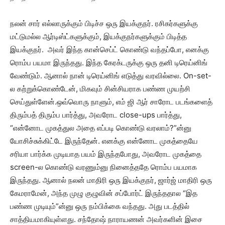
நலன் சார் எல்லாருக்கும் பிடிச்ச ஒரு இயக்குநர். ரசிகர்களுக்கு
மட்டுமல்ல ஆர்டிஸ்ட்களுக்கும், இயக்குநர்களுக்கும் பிடித்த
இயக்குநர். அவர் இந்த கான்செப்ட் கொண்டு வந்தப்போ, எனக்கு
ரொம்ப பயமா இருந்தது. இந்த கேரக்டருக்கு ஒரு தனி டிரெய்னிங்
வேண்டும். ஆனால் நான் டிரெய்னிங் எடுத்து வரவில்லை. On-set-
ல கற்றுக்கொண்டேன், மிகவும் சின்சியராக பண்ண முயற்சி
செய்துள்ளேன்.ஒவ்வொரு நாளும், எம் ஜி ஆர் சாரோட படங்களைத்
திரும்பத் திரும்ப பார்த்து, அவரோட close-ups பார்த்து,
“என்னோட முகத்துல அதை எப்படி கொண்டு வரலாம்?”ன்னு
யோசிச்சுக்கிட்டே இருந்தேன். எனக்கு என்னோட முகத்தையே
சரியா பார்க்க முடியாத பயம் இருந்தபோது, அவரோட முகத்தை
screen-ல கொண்டு வரணும்னு நினைத்ததே ரொம்ப பயமாக
இருந்தது. ஆனால் நலன் மாதிரி ஒரு இயக்குநர், ஜார்ஜ் மாதிரி ஒரு
கேமராமேன், அந்த முழு குழுவின் சப்போர்ட் இருந்ததால “இத
பண்ண முடியும்”ன்னு ஒரு நம்பிக்கை வந்தது. அது படத்தில்
சாத்தியமாகியுள்ளது. சந்தோஷ் நாராயணன் அவர்களின் இசை