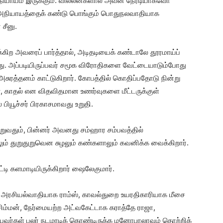
ியாயம் இருக்கும். வில்லன்களால் அவன் நேரடியாகவோ
ு அநியாயத்தைக் கண்டு பொங்கும் பொதுநலவாதியாக
சீனு.
க்கிற அவரைப் பார்த்தால், அடிதடியைக் கண்டாலே தூரமாய்ப்
ு. அப்படியிருப்பவர் சமூக விரோதிகளை வேட்டையாடும்போது
ுரத்தனம் காட்டுகிறார். கோபத்தில் கொதிப்பதோடு நின்று
, காதல் என விதவிதமான உணர்வுகளை மீட்டருக்குள்
பியூச்சர் பிரகாசமாவது உறுதி.
ுவதும், பின்னர் அவனது சம்ஹார சம்பவத்தில்
ம் துறுதுறுவென சுழலும் கண்களாலும் கவனிக்க வைக்கிறார்.
்டி களமாடியிருக்கிறார் ஷைலேகுமார்.
அரசியல்வாதியாக ராம்ஸ், காவல்துறை உயரதிகாரியாக மீசை
ிம்மன், நேர்மையற்ற அட்வகேட்டாக கராத்தே ராஜா,
பவர்கள் பலர் நடமாடிக் கொண்டிருக்க மனோபாலாவும் தொற்றிக்