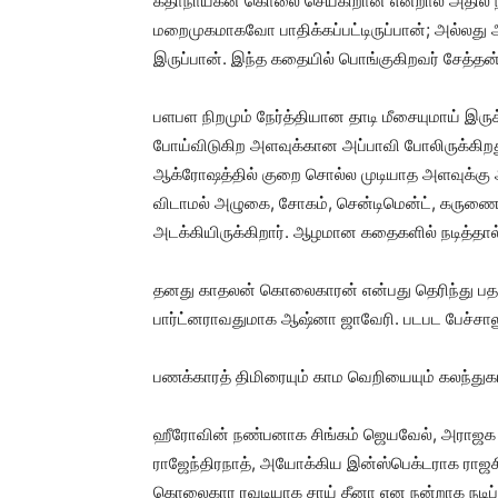
கதாநாயகன் கொலை செய்கிறான் என்றால் அதில் ந
மறைமுகமாகவோ பாதிக்கப்பட்டிருப்பான்; அல்லத
இருப்பான். இந்த கதையில் பொங்குகிறவர் சேத்தன் 
பளபள நிறமும் நேர்த்தியான தாடி மீசையுமாய் இரு
போய்விடுகிற அளவுக்கான அப்பாவி போலிருக்கிறத
ஆக்ரோஷத்தில் குறை சொல்ல முடியாத அளவுக்கு அச
விடாமல் அழுகை, சோகம், சென்டிமென்ட், கருணை
அடக்கியிருக்கிறார். ஆழமான கதைகளில் நடித்தால் 
தனது காதலன் கொலைகாரன் என்பது தெரிந்து பதற
பார்ட்னராவதுமாக ஆஷ்னா ஜாவேரி. படபட பேச்சாலு
பணக்காரத் திமிரையும் காம வெறியையும் கலந்துகட
ஹீரோவின் நண்பனாக சிங்கம் ஜெயவேல், அராஜக 
ராஜேந்திரநாத், அயோக்கிய இன்ஸ்பெக்டராக ராஜச
கொலைகார ரவுடியாக சாய் தீனா என நன்றாக நடிப்