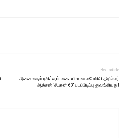
Next article
ி
அனைவரும் ரசிக்கும் வகையிலான ஃபேமிலி திரில்லர்
ஆக்சன் ‘சீயான் 63’ படப்பிடிப்பு துவங்கியது!