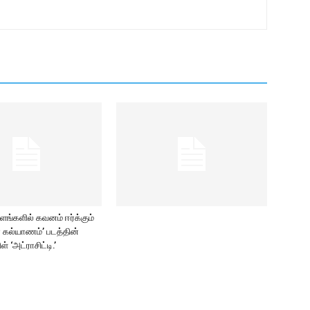
்களில் கவனம் ஈர்க்கும்
மா கல்யாணம்’ படத்தின்
ிள் ‘அட்ராசிட்டி.’