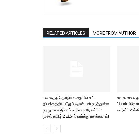
RELATED ARTICLES
MORE FROM AUTHOR
மனதைத் தொடும் கதையில் சசி
சமூக வலைதளங
இயக்கத்தில் விஜய் ஆண்டனி நடித்துள்ள
‘பியார் பிரே
நூறு சாமி திரைப்படத்தை ஆகஸ்ட் 7
ஃபர்ஸ்ட் சிங்க
முதல் தமிழ் ZEE5-ல் பார்த்து ரசிக்கலாம்!