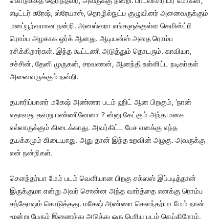
கொடுக்கத் தெரிந்தவர், அவருக்கு நன்றி. பாடலாசிரியர் மோகன்,
எடிட்டர் சுரேஷ், ஸ்ரேயாஸ், தொழில்நுட்ப குழுவினர் அனைவருக்கும்
மனப்பூர்வமான நன்றி. அனஸ்வரா எங்களுக்குள்ள கெமிஸ்ட்ரி
ரொம்ப அழகாக ஒர்க் ஆனது. ஆடியன்ஸ் அதை ரொம்ப
ரசிக்கிறார்கள். இந்த கூட்டணி அடுத்தும் தொடரும். காவியா,
சச்சின், தேனி முருகன், சரவணன், ஆனந்தி உள்ளிட்ட நடிகர்கள்
அனைவருக்கும் நன்றி.
தயாரிப்பாளர் மகேஷ் அண்ணா படம் ஹிட் ஆன பிறகும், ‘நான்
எதாவது தவறு பண்ணினேனா ? ன்னு கேட்கும் அந்த மனசு
எல்லாருக்கும் கிடைக்காது. அவர்கிட்ட பேச எனக்கு எந்த
தயக்கமும் கிடையாது. அது தான் இந்த உறவின் அழகு. அவருக்கு
என் நன்றிகள்.
சௌந்தர்யா மேம் படம் வெளியான பிறகு சக்ஸஸ் இப்படித்தான்
இருக்குமா என்று அவர் சொன்ன அந்த வார்த்தை எனக்கு ரொம்ப
சந்தோஷம் கொடுத்தது. மகேஷ் அண்ணா சௌந்தர்யா மேம் நான்
மூன்று பேரும் இணைந்து அடுத்து ஒரு பெரிய படம் செய்கிறோம்.