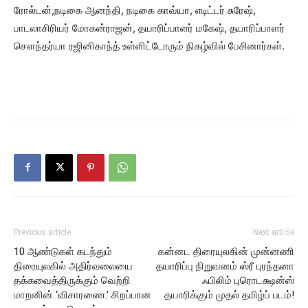
ரோல்டன்,நடிகை ஆனந்தி, நடிகை காவ்யா, எடிட்டர் சுரேஷ்,
பாடலாசிரியர் மோகன்ராஜன், தயாரிப்பாளர் மகேஷ், தயாரிப்பாளர்
சௌந்தர்யா ரஜினிகாந்த் உள்ளிட்டோரும் நிகழ்வில் பேசினார்கள்.
Previous article
Next article
10 ஆண்டுகள் கடந்தும்
கன்னட திரையுலகின் முன்னணி
திரையுலகில் அதிர்வலையை
தயாரிப்பு நிறுவனம் ஸ்ரீ புரந்தனா
தக்கவைத்திருக்கும் வெற்றி
ஃபிலிம் புரொடக்ஷன்ஸ்
மாறனின் ‘விசாரணை.’ சிறப்பான
தயாரிக்கும் முதல் தமிழ்ப் படம்!