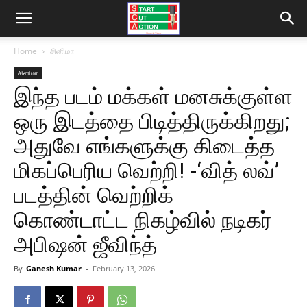
Home
சினிமா
சினிமா
இந்த படம் மக்கள் மனசுக்குள்ள
ஒரு இடத்தை பிடித்திருக்கிறது;
அதுவே எங்களுக்கு கிடைத்த
மிகப்பெரிய வெற்றி! -‘வித் லவ்’
படத்தின் வெற்றிக்
கொண்டாட்ட நிகழ்வில் நடிகர்
அபிஷன் ஜீவிந்த்
By
Ganesh Kumar
-
February 13, 2026