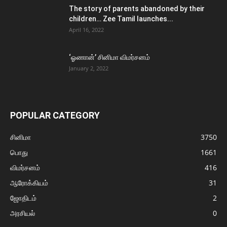
The story of parents abandoned by their
children… Zee Tamil launches...
April 16, 2022
‘ஓணான்’ சினிமா விமர்சனம்
January 2, 2022
POPULAR CATEGORY
சினிமா
3750
பொது
1661
விமர்சனம்
416
ஆரோக்கியம்
31
ஜோதிடம்
2
அரசியல்
0