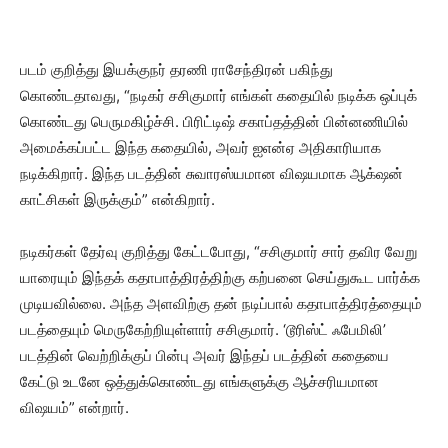
படம் குறித்து இயக்குநர் தரணி ராசேந்திரன் பகிந்து
கொண்டதாவது, “நடிகர் சசிகுமார் எங்கள் கதையில் நடிக்க ஒப்புக்
கொண்டது பெருமகிழ்ச்சி. பிரிட்டிஷ் சகாப்தத்தின் பின்னணியில்
அமைக்கப்பட்ட இந்த கதையில், அவர் ஐஎன்ஏ அதிகாரியாக
நடிக்கிறார். இந்த படத்தின் சுவாரஸ்யமான விஷயமாக ஆக்‌ஷன்
காட்சிகள் இருக்கும்” என்கிறார்.
நடிகர்கள் தேர்வு குறித்து கேட்டபோது, “சசிகுமார் சார் தவிர வேறு
யாரையும் இந்தக் கதாபாத்திரத்திற்கு கற்பனை செய்துகூட பார்க்க
முடியவில்லை. அந்த அளவிற்கு தன் நடிப்பால் கதாபாத்திரத்தையும்
படத்தையும் மெருகேற்றியுள்ளார் சசிகுமார். ‘டூரிஸ்ட் ஃபேமிலி’
படத்தின் வெற்றிக்குப் பின்பு அவர் இந்தப் படத்தின் கதையை
கேட்டு உடனே ஒத்துக்கொண்டது எங்களுக்கு ஆச்சரியமான
விஷயம்” என்றார்.