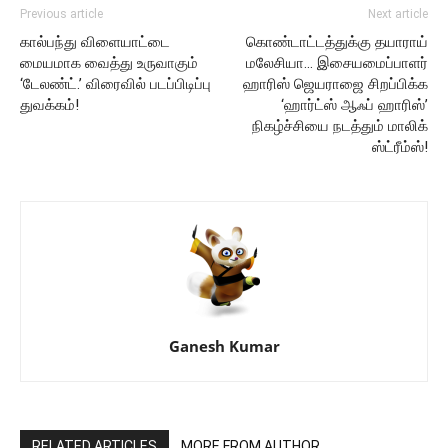
Previous article
Next article
கால்பந்து விளையாட்டை
கொண்டாட்டத்துக்கு தயாராய்
மையமாக வைத்து உருவாகும்
மலேசியா… இசையமைப்பாளர்
‘டேலண்ட்.’ விரைவில் படப்பிடிப்பு
ஹாரிஸ் ஜெயராஜை சிறப்பிக்க
துவக்கம்!
‘ஹார்ட்ஸ் ஆஃப் ஹாரிஸ்’
நிகழ்ச்சியை நடத்தும் மாலிக்
ஸ்ட்ரீம்ஸ்!
Ganesh Kumar
RELATED ARTICLES
MORE FROM AUTHOR