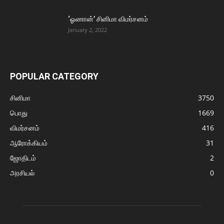
‘ஓணான்’ சினிமா விமர்சனம்
January 2, 2022
POPULAR CATEGORY
சினிமா
3750
பொது
1669
விமர்சனம்
416
ஆரோக்கியம்
31
ஜோதிடம்
2
அரசியல்
0