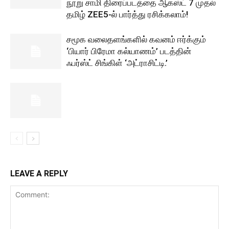
நூறு சாமி திரைப்படத்தை ஆகஸ்ட் 7 முதல்
தமிழ் ZEE5-ல் பார்த்து ரசிக்கலாம்!
சமூக வலைதளங்களில் கவனம் ஈர்க்கும்
‘பியார் பிரேமா கல்யாணம்’ படத்தின்
ஃபர்ஸ்ட் சிங்கிள் ‘அட்ராசிட்டி.’
LEAVE A REPLY