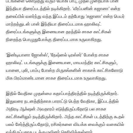
படங்களை கொடுத்து வரும் யோகி பாபு, முதல் முறையாக பான்
இந்தியா திரைப்படத்தில் நடிக்கிறார். ‘வீரப்பனின் கஜானா’ என்ற
தலைப்பில் வளர்ந்து வந்த இப்படம் தற்போது ‘கஜானா’ என்ற பெயர்
மாற்றத்துடன் பான் இந்தியா திரைப்படமாக ஹாலிவுட்
திரைப்படங்களுக்கு இணையான தரத்தில் சாகச காட்சிகள்
நிறைந்த பொழுதுபோக்கு திரைப்படமாக உருவாகிறது.
‘இண்டியானா ஜோன்ஸ்’, ‘நேஷ்னல் டிரஸ்சர்’ போன்ற சாகச
ஹாலிவுட் படங்களுக்கு இணையான, மாயமந்திர காட்சிகளும்,
யானை, புலி, பாம்பு போன்ற மிருகங்களின் சாகசக் காட்சிகளோடு
மிக பிரம்மாண்டமான சாகச திரைப்படமாக உருவாகிறது.
இதில் வேதிகா முதன்மை கதாப்பாத்திரத்தில் நடித்திருக்கிறார்.
இதுவரை நடனத்திற்காக பாராட்டு பெற்ற வேதிகா, இப்படத்தில்
அதிரடி ஆக்‌ஷன் அவதாரம் எடுத்திருப்பதோடு பல சாகச
காட்சிகளிலும் நடித்திருக்கிறார். அந்த காட்சிகள் படத்திற்கு கூதல்
பலம் சேர்த்திருப்பதோடு, ரசிகர்களை வியக்க வைக்கும் வகையில்
வந்திருப்பதாக படக்குழுவினர் தெரிவித்துள்ளார்.