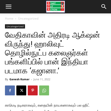
Home
Uncategorized
Uncategorized
வேதிகாவின் அதிரடி ஆக்‌ஷன்
விருந்து! ஹாலிவுட்
தொழில்நுட்ப கலைஞர்கள்
பங்களிப்பில் பான் இந்தியா
படமாக ‘கஜானா.’
By
Ganesh Kumar
-
June 11, 2022
காமெடி நடிகராகவும், கதையின் நாயகனாகவும் பல ஹிட்