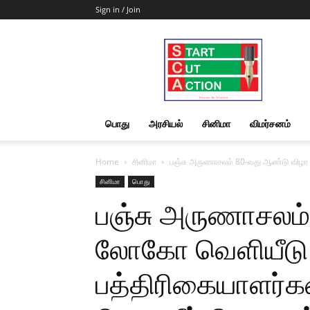
Sign in / Join
Start
Cut
Action
|
News
&
பொது
அரசியல்
சினிமா
விமர்சனம்
Views
Home
சினிமா
பஞ்சு அருணாசலம் 80-வது ஆண்டு விழா ல
சினிமா
பொது
பஞ்சு அருணாசலம்
லோகோ வெளியீடு…
பத்திரிகையாளர்