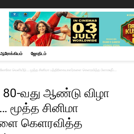
ஆரோக்கியம்
ஜோதிடம்
ோகோ வெளியீடு… மூத்த சினிமா பத்திரிகையாளர்களை கெளரவித்த பிளாக்ஷீப்...
 80-வது ஆண்டு விழா
 மூத்த சினிமா
களை கெளரவித்த