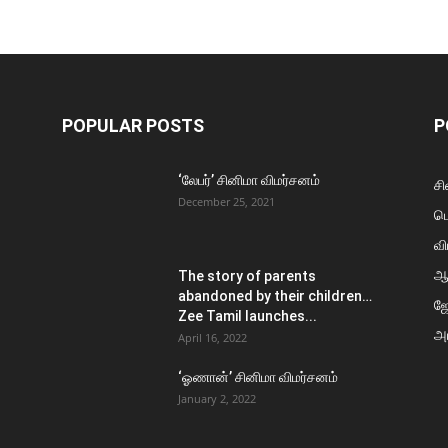
POPULAR POSTS
P
‘லேபர்’ சினிமா விமர்சனம்
சி
December 25, 2021
ப
வி
ஆ
The story of parents
abandoned by their children…
ஜ
Zee Tamil launches...
அர
April 16, 2022
‘ஓணான்’ சினிமா விமர்சனம்
January 2, 2022