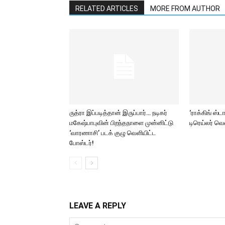
RELATED ARTICLES
MORE FROM AUTHOR
ருத்ரா இப்படித்தான் இருப்பார்… நடிகர்
‘ராக்கிங் ஸ்ட
மகேஷ்பாபுவின் பிறந்தநாளை முன்னிட்டு
டிரெய்லர் வ
‘வாரணாசி’ படக் குழு வெளியிட்ட
போஸ்டர்!
LEAVE A REPLY