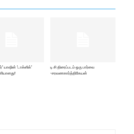
ார்’ யாஷின் ‘டாக்ஸிக்’
டி சி திரைப்படம் ஒரு பார்வை
ெளியானது!
-சரவணகார்த்திகேயன்