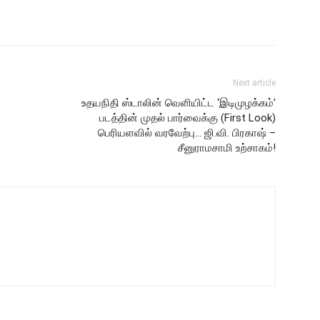
Next article
உதயநிதி ஸ்டாலின் வெளியிட்ட ‘இடிமுழக்கம்’
படத்தின் முதல் பார்வைக்கு (First Look)
பெரியளவில் வரவேற்பு… ஜி.வி. பிரகாஷ் –
சீனுராமசாமி உற்சாகம்!