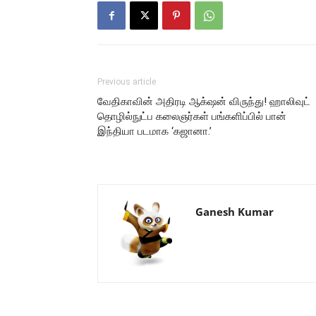
Previous article
வேதிகாவின் அதிரடி ஆக்‌ஷன் விருந்து! ஹாலிவுட்
தொழில்நுட்ப கலைஞர்கள் பங்களிப்பில் பான்
இந்தியா படமாக ‘கஜானா.’
Ganesh Kumar