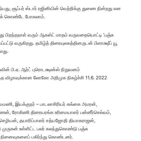
ு, சூப்பர் ஸ்டார் ரஜினியின் வெற்றிக்கு துணை நின்றது என
லிக் கொண்டே போகலாம்.
ு பிறந்தநாள் வரும் ஆகஸ்ட் மாதம் வருவதையொட்டி ‘பஞ்சு
்பட்டு வருகிறது. தமிழ்த் திரையுலகத்தினருடன் பிளாக்ஷீப் யூ
ளது.
வின் பி.ஏ. ஆர்ட் புரொடக்ஷன்ஸ் நிறுவனம்
்த விழாவுக்கான லோகோ அறிமுக நிகழ்ச்சி 11.6. 2022
ல்வமணி, இயக்குநர் – பாடலாசிரியர் கங்கை அமரன்,
ஷ்மணன், ரோகிணி திரையரங்க உரிமையாளர் பன்னீர்செல்வம்,
்செழியன், தயாரிப்பாளர் சத்யஜோதி தியாகராஜன்,
 முருகன் உள்ளிட்ட பலர் கலந்துகொண்டு பஞ்சு
ினைவுகளைப் பகிர்ந்து கொண்டனர்.