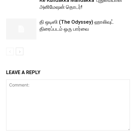
Ke Kundakka Mandakka’ புதுமையான
அனிமேஷன் தொடர்!
தி ஒடிஸி (The Odyssey) ஹாலிவுட்
திரைப்படம் ஒரு பார்வை
LEAVE A REPLY