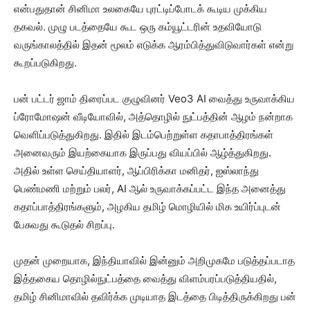
என்பதுதான் சினிமா உலகையே புரட்டிப்போடக் கூடிய முக்கிய
தகவல். முழு படத்தையே கூட ஒரு கம்யூட்டரின் உதவியோடு
வருங்காலத்தில் இதன் மூலம் எடுக்க ஆரம்பித்துவிடுவார்கள் என்று
கூறப்படுகிறது.
பன் பட்டர் ஜாம் திரைப்பட குழுவினர் Veo3 AI வைத்து உருவாக்கிய
ப்ரோமோஷன் வீடியோவில், அத்தொழில் நுட்பத்தின் ஆழம் நன்றாக
வெளிப்படுத்துகிறது. இதில் இடம்பெற்றுள்ள கதாபாத்திரங்கள்
அனைவரும் இயற்கையாக இருப்பது வியப்பில் ஆழ்த்துகிறது.
அதில் உள்ள செய்தியாளர், ஆப்பிரிக்கா மனிதர், ஐஸ்லாந்து
பெண்மணி மற்றும் பலர், AI ஆல் உருவாக்கப்பட்ட இந்த அனைத்து
கதாப்பாத்திரங்களும், அழகிய தமிழ் மொழியில் மிக உயிர்ப்புடன்
பேசுவது கூடுதல் சிறப்பு.
முதன் முறையாக, இந்தியாவில் இன்னும் அறிமுகமே படுத்தப்படாத
இத்தகைய தொழில்நுட்பத்தை வைத்து விளம்பரப்படுத்தியதில்,
தமிழ் சினிமாவில் தவிர்க்க முடியாத இடத்தை பிடித்திருக்கிறது பன்