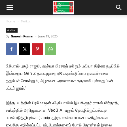
Home
சினிமா
சினிமா
By
Ganesh Kumar
-
June 19, 2025
பிக்பாஸ் புகழ் ராஜூ, ஆத்யா பிரசாத் மற்றும் பவ்யா திரிகா நடிப்பில்
இன்றைய Gen Z தலைமுறை ரிலேஷன்ஷிப்பை நகைச்சுவை
ததும்பச் சொல்லும், அழகான டிராமாவாக உருவாகியுள்ளது ‘பன்
பட்டர் ஜாம்.’
இந்த படத்தின் ப்ரமோஷன் வீடியோவில் இயக்குநர் ராகவ் மிர்தாத்,
சமீபத்தில் அறிமுகமான Veo3 AI எனும் தொழில்நுட்பத்தை
பயன்படுத்தியுள்ளார். பார்பதற்கு உண்மையான மனிதர்களை
வைத்து எடுக்கப்பட்ட வீடியோக்களைப் போல் தோன்றும் இவை