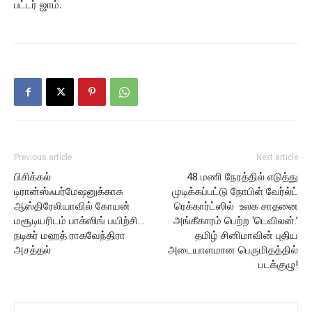
பட்டர் ஜாம்.
Previous article
Next article
பிசிக்கல்
48 மணி நேரத்தில் எடுத்து
டிரான்ஸ்ஃபர்மேஷனுக்காக
முடிக்கப்பட்டு நோபிள் வேர்ல்ட்
ஆஸ்திரேலியாவில் கோயன்
ரெக்கார்ட்ஸில் உலக சாதனை
மசூடியரிடம் பாக்ஸிங் பயிற்சி…
அங்கீகாரம் பெற்ற ‘டெவிலன்.’
நடிகர் மஹத் ராகவேந்திரா
தமிழ் சினிமாவின் புதிய
அசத்தல்
அடையாளமான பெருமிதத்தில்
படக்குழு!