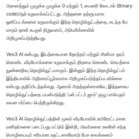
அனைத்தும் முழுக்க முழுக்க 0 மற்றும் 1, பைனரி கோடால் (Binary
code)ஆல் உருவாக்கப்பட்டது. அத்தனை தத்ரூபமாக
ஒளிப்படங்களை உருவாக்கும் இந்த தொழில்நுட்பத்தை, கடந்த மே
மாதம் தான் கூகுள் நிறுவனம், அமெரிக்காவில்
அறிமுகப்படுத்தியது.
Veo3 AI என்பது, இயற்கையான தோற்றம் மற்றும் சினிமா தரம்
கொண்ட வீடியோக்களை உருவாக்கும் திறமை கொண்ட செயற்கை
நுண்ணறிவு தொழில்நுட்பமாகும். இன்னும் இந்த தொழில்நுட்பம்
இந்தியாவில் அதிகாரப்பூர்வமாக அறிமுகப்படுத்தப்படவில்லை
என்பது குறிப்பிடத்தக்கது. ஆனால் அதற்குள்ளாகவே, இத்தகைய
தொழில்நுட்பத்தை பயன்படுத்தி ‘பன் பட்டர் ஜாம்’ குழு மாபெரும்
கவன ஈர்ப்பை பெற்றிருக்கிறது.
Veo3 AI தொழில்நுட்பத்தின் மூலம் வீடியோவில் உயிரோட்டமான
மனிதர்களை படைப்பது மட்டும் இன்றி, அவர்களை உலகின் எந்த
மொழியையும் சரியான உதட்டசைவோடு பேச வைக்கலாம்