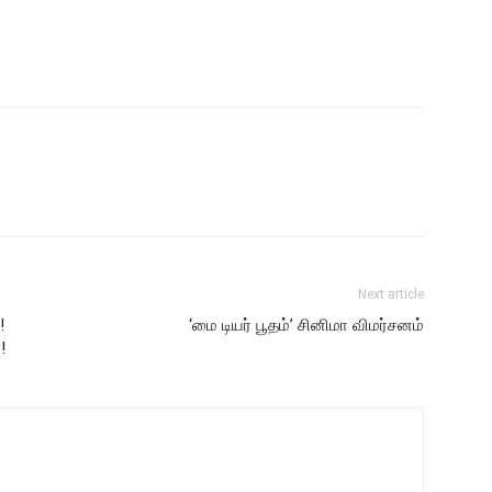
Next article
!
‘மை டியர் பூதம்’ சினிமா விமர்சனம்
!