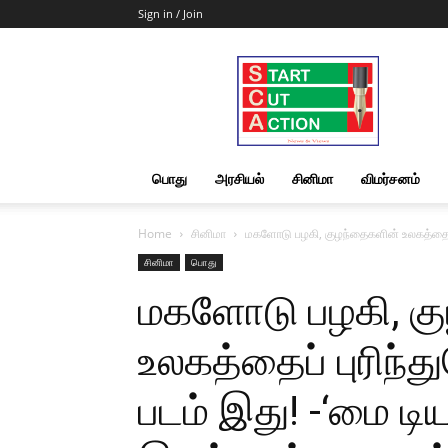
Sign in / Join
Start
Cut
Action
|
News
&
பொது
அரசியல்
சினிமா
விமர்சனம்
Views
Home
சினிமா
மகளோடு பழகி, குழந்தைகளின் உலகத்தைப் பு
சினிமா
பொது
மகளோடு பழகி, க
உலகத்தைப் புரிந்
படம் இது! -‘மை டியர