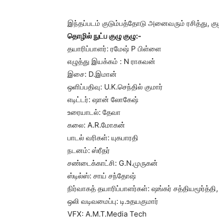
இந்தப்படம் குடும்பத்தோடு அனைவரும் ரசித்து, க
தொழில் நுட்ப குழு குழு:-
தயாரிப்பாளர்: ரமேஷ் P பிள்ளை
எழுத்து இயக்கம் : N ராகவன்
இசை: D.இமான்
ஒளிப்பதிவு: U.K.செந்தில் குமார்
எடிட்டர்: ஷான் லோகேஷ்
உரையாடல்: தேவா
கலை: A.R.மோகன்
பாடல் வரிகள்: யுகபாரதி
நடனம்: ஸ்ரீதர்
சண்டைக்காட்சி: G.N.முருகன்
ஸ்டில்ஸ்: சாய் சந்தோஷ்
நிர்வாகத் தயாரிப்பாளர்கள்: ஷங்கர் சத்தியமூர்த்தி,
ஒலி வடிவமைப்பு: டி.உதயகுமார்
VFX: A.M.T.Media Tech