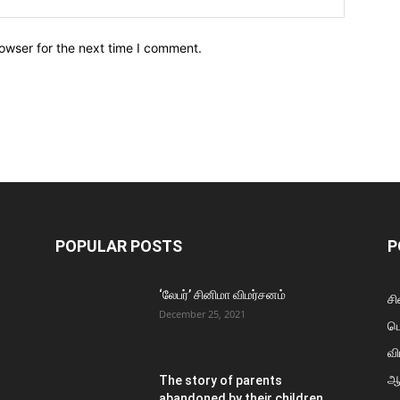
owser for the next time I comment.
POPULAR POSTS
P
‘லேபர்’ சினிமா விமர்சனம்
சி
December 25, 2021
ப
வி
ஆ
The story of parents
abandoned by their children…