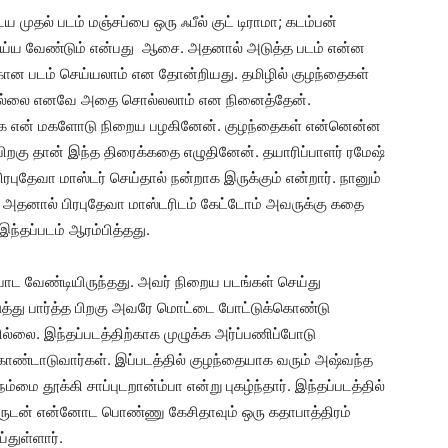
 முதல் படம் மஞ்சப்பை ஒரு ஃபீல் குட் டிராமா; கடம்பன்
 செய்ய வேண்டும் என்பது ஆசை. அதனால் அடுத்த படம் என்ன
ான படம் செய்யலாம் என தோன்றியது. தமிழில் குழந்தைகள்
இல்லை எனவே அதை சொல்லலாம் என நினைத்தேன்.
ுக்க என் மகளோடு நிறைய பழகினேன். குழந்தைகள் என்னென்ன
பிறகு தான் இந்த திரைக்கதை எழுதினேன். தயாரிப்பாளர் ரமேஷ்
ுதேவா மாஸ்டர் செய்தால் நன்றாக இருக்கும் என்றார். நானும்
 அதனால் பிரபுதேவா மாஸ்டரிடம் கேட்டோம் அவருக்கு கதை
இந்தப்படம் ஆரம்பித்தது.
போட வேண்டியிருந்தது. அவர் நிறைய படங்கள் செய்து
டுத்து பார்த்த பிறகு அவரே மொட்டை போட்டுக்கொண்டு
ில்லை. இந்தப்படத்திற்காக முழுக்க அர்ப்பணிப்போடு
கொண்டாடுவார்கள். இப்படத்தில் குழந்தையாக வரும் அஷ்வந்த
ம்மை தூக்கி சாப்புடறான்ம்பா என்று புகழ்ந்தார். இந்தப்படத்தில்
ோருடன் என்னோட பொண்ணு கேசிதாவும் ஒரு கதாபாத்திரம்
்துள்ளார்.