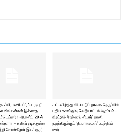
சுப்பிரமணியம்’, ‘யாரடி நீ
கட்டவிழ்த்து விடப்படும் நரகம்; நெருப்பில்
ல வில்லன்கள் இல்லாத
புதிய சகாப்தம்; வெறியாட்டம் ஆரம்பம்…
ர்டெய்னர்! -ஆகஸ்ட் 28-ல்
மிரட்டும் ‘நேச்சுரல் ஸ்டார்’ நானி
யன்தாரா – கவின் நடித்துள்ள
நடித்திருக்கும் ‘தி பாரடைஸ்’ படத்தின்
பற்றி சொல்கிறார் இயக்குநர்
டீசர்!