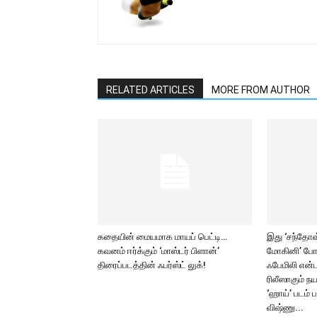
RELATED ARTICLES
MORE FROM AUTHOR
கதையின் மையமாக மாயப் பெட்டி…
இது ‘சந்தோஷ் 
கவனம் ஈர்க்கும் ‘மாஸ்டர் பிளான்’
மோகினி’ போ
திரைப்படத்தின் ஃபர்ஸ்ட் லுக்!
ஃபேமிலி என்ட
ரிலீஸாகும் ந
‘ஹாய்’ படம் 
விஷ்ணு...