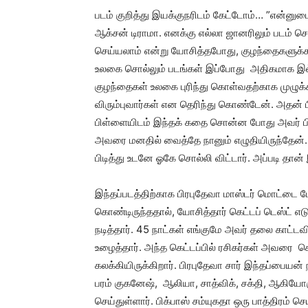
படம் குறித்து இயக்குநரிடம் கேட்டோம்… ”என்னுடைய
ஆக்சன் டிராமா. எனக்கு எல்லா ஜானரிலும் படம்
செய்யலாம் என்று யோசித்தபோது, குழந்தைகளுக்க
உலகை சொல்லும் படங்கள் இப்போது அதிகமாக 
குழந்தைகள் உலகை புரிந்து கொள்வதற்காக முழ
விரும்புவார்கள் என தெரிந்து கொண்டேன். அதன் 
பிள்ளையிடம் இந்தக் கதை சொன்ன போது அவர் பிரப
அவரை மனதில் வைத்தே நானும் எழுதியிருந்தேன்.
பிடித்து உடனே ஓகே சொல்லி விட்டார். அப்படி தான் 
இந்தப்படத்திற்காக பிரபுதேவா மாஸ்டர் மொட்டை 
கொண்டிருந்ததால், யோசித்தார் கெட்டப் டெஸ்ட் எ
நடித்தார். 45 நாட்கள் எங்குமே அவர் தலை காட்டவ
உழைத்தார். அந்த கெட்டப்பில் ரசிகர்கள் அவரை 
கலக்கியிருக்கிறார். பிரபுதேவா சார் இந்தப்பையன் ந
பரம் குகனேஷ், ஆலியா, சாத்விக், சக்தி, ஆகிய
செய்துள்ளார். பிக்பாஸ் சம்யுகதா ஒரு பாத்திரம் செய