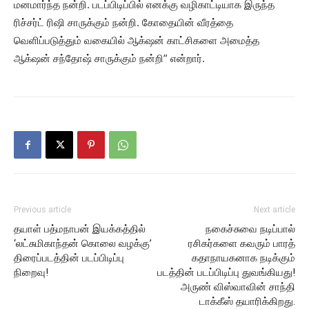
மனமார்ந்த நன்றி. படப்பிடிப்பில் எனக்கு வழிகாட்டியாக இருந்த
ரிச்சர்ட் ரிஷி சாருக்கும் நன்றி. கோதையின் வீரத்தை
வெளிப்படுத்தும் வகையில் ஆக்‌ஷன் காட்சிகளை அமைத்த
ஆக்‌ஷன் சந்தோஷ் சாருக்கும் நன்றி” என்றார்.
Previous article
Next article
தயாள் பத்மநாபன் இயக்கத்தில்
நகைச்சுவை நடிப்பால்
‘லட்சுமிகாந்தன் கொலை வழக்கு’
ரசிகர்களை கவரும் பாரத்
திரைப்படத்தின் படப்பிடிப்பு
கதாநாயகனாக நடிக்கும்
நிறைவு!
படத்தின் படப்பிடிப்பு துவங்கியது!
அருண் விஸ்வாவின் சாந்தி
டாக்கீஸ் தயாரிக்கிறது.