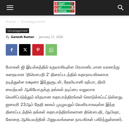
Home
Uncategorized
Uncategorized
By
Ganesh Kumar
-
January 21, 2026
மோகன் ஜி இயக்கத்தில் உருவாகியுள்ள பிரமாண்டமான வரலாற்று
கதையான ‘திரௌபதி 2’ திரைப்படத்தில் கதாநாயகிகளாக
நடித்துள்ள ரக்ஷனா இந்துசூடன், தேவியானி ஷர்மா, திவி
வைத்யன் ஆகியோருக்கு தங்கள் நடிப்பை வலுவாக
வெளிப்படுத்தும் விதமான கதாபாத்திரங்கள் கொடுக்கப்பட்டுள்ளது.
ஜனவரி 23ஆம் தேதி உலகம் முழுவதும் வெளியாகவுள்ள இந்த
திரைப்படத்தில் தங்கள் கதாபாத்திரங்களான திரௌபதி, ஆயிஷா,
கோதை ஆகியவற்றின் அனுபவங்களை நாயகிகள் பகிர்ந்துள்ளனர்.