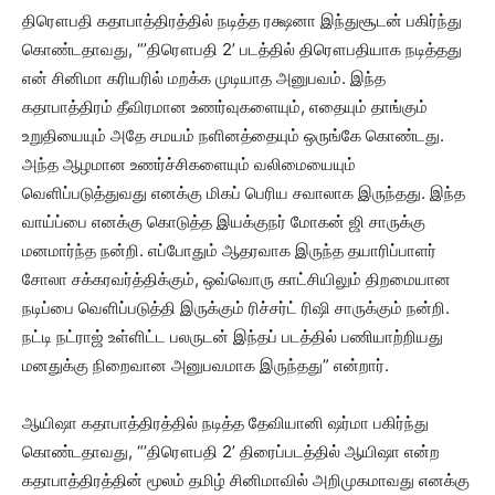
திரௌபதி கதாபாத்திரத்தில் நடித்த ரக்ஷனா இந்துசூடன் பகிர்ந்து
கொண்டதாவது, “’திரௌபதி 2’ படத்தில் திரௌபதியாக நடித்தது
என் சினிமா கரியரில் மறக்க முடியாத அனுபவம். இந்த
கதாபாத்திரம் தீவிரமான உணர்வுகளையும், எதையும் தாங்கும்
உறுதியையும் அதே சமயம் நளினத்தையும் ஒருங்கே கொண்டது.
அந்த ஆழமான உணர்ச்சிகளையும் வலிமையையும்
வெளிப்படுத்துவது எனக்கு மிகப் பெரிய சவாலாக இருந்தது. இந்த
வாய்ப்பை எனக்கு கொடுத்த இயக்குநர் மோகன் ஜி சாருக்கு
மனமார்ந்த நன்றி. எப்போதும் ஆதரவாக இருந்த தயாரிப்பாளர்
சோலா சக்கரவர்த்திக்கும், ஒவ்வொரு காட்சியிலும் திறமையான
நடிப்பை வெளிப்படுத்தி இருக்கும் ரிச்சர்ட் ரிஷி சாருக்கும் நன்றி.
நட்டி நட்ராஜ் உள்ளிட்ட பலருடன் இந்தப் படத்தில் பணியாற்றியது
மனதுக்கு நிறைவான அனுபவமாக இருந்தது” என்றார்.
ஆயிஷா கதாபாத்திரத்தில் நடித்த தேவியானி ஷர்மா பகிர்ந்து
கொண்டதாவது, “’திரௌபதி 2’ திரைப்படத்தில் ஆயிஷா என்ற
கதாபாத்திரத்தின் மூலம் தமிழ் சினிமாவில் அறிமுகமாவது எனக்கு