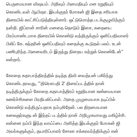
பெருமையான விஷயம். அறிவும் அமைதியும் மன உறுதியும்
கொண்டவள் ஆயிஷா. இயக்குநர் மோகன் ஜி இதை சரியாக
திரையில் காட்சிப்படுத்தியுள்ளார். ஒட்டுமொத்த படக்குழுவிற்கும்
நன்றி. ஜிப்ரான் சாரின் மனதை தொடும் இசை, கதையை
பிரம்மாண்டமாக திரையில் கொண்டு வந்திருக்கும் ஒளிப்பதிவாளர்
பிலிப் கே. சுந்தரின் ஒளிப்பதிவும் கதைக்கு கூடுதல் பலம். உடன்
பணிபுரிந்த அனைவரிடம் இருந்து நிறைய கற்றுக் கொண்டேன்”
என்றார்.
கோதை கதாபாத்திரத்தில் நடித்த திவி வைத்யன் பகிர்ந்து
கொண்டதாவது, “’திரௌபதி 2’ திரைப்படத்தில் நான்
நடித்திருக்கும் கோதை கதாபாத்திரம் உறுதியான உண்மையான
உணர்ச்சிகளை பிரதிபலிப்பாள். அதை முழுமையாக நடிப்பில்
கொண்டு வந்திருப்பதாக நம்புகிறேன். பல திறமையான
கலைஞர்களுடன் இந்தப் படத்தில் நான் அறிமுகமாவது மகிழ்ச்சி.
என்னை நம்பி இந்த வாய்ப்பை அளித்த இயக்குநர் மோகன் ஜி
அவர்களுக்கும், தயாரிப்பாளர் சோலா சக்கரவர்த்திக்கும் என்