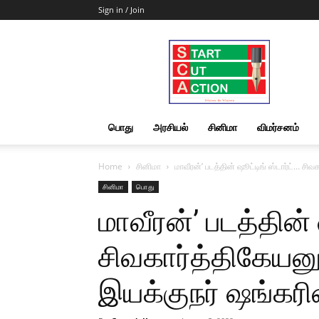
Sign in / Join
Start
Cut
Action
|
News
&
பொது
அரசியல்
சினிமா
விமர்சனம்
Views
Home
சினிமா
மாவீரன்’ படத்தின் ஷூட்டிங் ஸ்டார்ட்… சி
சினிமா
பொது
மாவீரன்’ படத்தின் 
சிவகார்த்திகேயன
இயக்குநர் ஷங்கரி