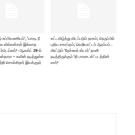
சுப்பிரமணியம்’, ‘யாரடி நீ
கட்டவிழ்த்து விடப்படும் நரகம்; நெருப்பில்
ல வில்லன்கள் இல்லாத
புதிய சகாப்தம்; வெறியாட்டம் ஆரம்பம்…
ர்டெய்னர்! -ஆகஸ்ட் 28-ல்
மிரட்டும் ‘நேச்சுரல் ஸ்டார்’ நானி
யன்தாரா – கவின் நடித்துள்ள
நடித்திருக்கும் ‘தி பாரடைஸ்’ படத்தின்
பற்றி சொல்கிறார் இயக்குநர்
டீசர்!