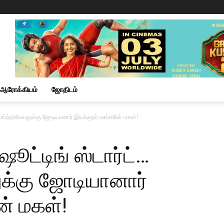
ஆரோக்கியம்
ஜோதிடம்
வகார்த்திகேயனுக்கு ஜோடியானார் இயக்குநர் ஷங்கரின் மகள்!
ஷூட்டிங் ஸ்டார்ட்…
ுக்கு ஜோடியானார்
ன் மகள்!