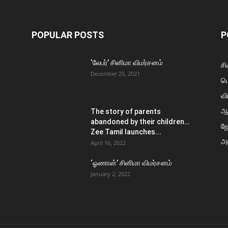
POPULAR POSTS
P
‘லேபர்’ சினிமா விமர்சனம்
சி
December 25, 2021
ப
வி
ஆ
The story of parents
abandoned by their children…
ஜ
Zee Tamil launches...
அர
April 16, 2022
‘ஓணான்’ சினிமா விமர்சனம்
January 2, 2022