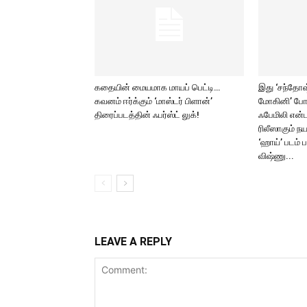
கதையின் மையமாக மாயப் பெட்டி…
இது ‘சந்தோஷ் 
கவனம் ஈர்க்கும் ‘மாஸ்டர் பிளான்’
மோகினி’ போ
திரைப்படத்தின் ஃபர்ஸ்ட் லுக்!
ஃபேமிலி என்ட
ரிலீஸாகும் ந
‘ஹாய்’ படம் 
விஷ்ணு...
LEAVE A REPLY