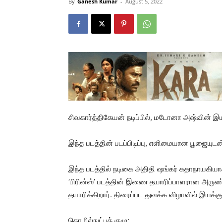
By
Ganesh Kumar
-
August 5, 2022
சிவகார்த்திகேயன் நடிப்பில், மடோனா அஷ்வின் இயக்
இந்த படத்தின் படப்பிடிப்பு, எளிமையான பூஜையுடன
இந்த படத்தில் நடிகை அதிதி ஷங்கர் கதாநாயகியா
‘பிரின்ஸ்’ படத்தின் இணை தயாரிப்பாளரான அருண் வ
தயாரிக்கிறார். திரைப்பட துவக்க விழாவில் இயக்க
தொழில்நுட்பக் குழு: