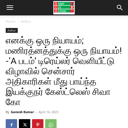
Home
சினிமா
சினிமா
எனக்கு ஒரு நியாயம்;
மணிரத்னத்துக்கு ஒரு நியாயம்!
-‘A படம்’ டிரெய்லர் வெளியீட்டு
விழாவில் சென்சார்
அதிகாரிகள் மீது பாய்ந்த
இயக்குநர் கேஸ்ட்லெஸ் சிவா
கோ
By
Ganesh Kumar
-
April 14, 2023