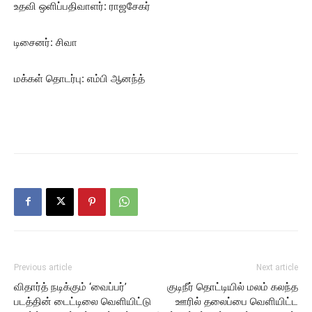
உதவி ஒளிப்பதிவாளர்: ராஜசேகர்
டிசைனர்: சிவா
மக்கள் தொடர்பு: எம்பி ஆனந்த்
Previous article
Next article
விதார்த் நடிக்கும் ‘வைப்பர்’
குடிநீர் தொட்டியில் மலம் கலந்த
படத்தின் டைட்டிலை வெளியிட்டு
ஊரில் தலைப்பை வெளியிட்ட