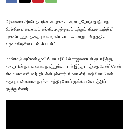
அண்ணல் அம்பேத்கரின் வாழ்க்கை வரலாற்றோடு ஜாதி மத
பிரச்சினைகளையும் கல்வி, மருத்துவம் மற்றும் விவசாயத்தின்
முக்கியத்துவத்தையும் கமர்ஷியலாக சொல்லும் விதத்தில்
உருவாகியுள்ள படம் ‘
A படம்.
’
மாங்காடு அம்மன் மூவிஸ் தயாரிப்பில் ராஜகணபதி தயாரித்து,
கதையின் நாயகனாக நடித்துள்ள படம் இந்த படத்தை கேஸ்ட்லெஸ்
சிவாகோ என்பவர் இயக்கியுள்ளார். மேகா ஸ்ரீ, சுஷ்மிதா சென்
கதாநாயகிகளாக நடிக்க, சந்திரபோஸ் முக்கிய வேடத்தில்
நடித்துள்ளார்.