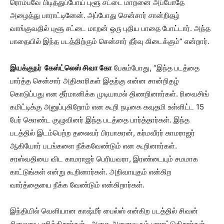
ரொம்பவே பிடித்துப்போய் புளூ சட்டை மாறனை அப்போதே
அழைத்து பாராட்டினேன். அப்போது சென்சார் சான்றிதழ்
வாங்குவதில் புளூ சட்டை மாறன் ஒரு புதிய பாதை போட்டார். அந்த
பாதையில் இந்த படத்திற்கும் சென்சார் தீர்வு கிடைக்கும்” என்றார்.
இயக்குநர் கேஸ்ட்லெஸ் சிவா கோ
பேசும்போது, “இந்த படத்தை
பார்த்த சென்சார் அதிகாரிகள் இதற்கு என்ன சான்றிதழ்
கொடுப்பது என தீர்மானிக்க முடியாமல் திணறினார்கள். ரிவைசிங்
கமிட்டிக்கு அனுப்புகிறோம் என கூறி நடிகை கவுதமி உள்ளிட்ட 15
பேர் கொண்ட குழுவினர் இந்த படத்தை பார்த்தார்கள். இந்த
படத்தில் இடம்பெற்ற தலைவர் பிரபாகரன், கர்மவீரர் காமராஜர்
ஆகியோர் படங்களை நீக்கவேண்டும் என கூறினார்கள்.
சரஸ்வதியை விட காமராஜர் பெரியவரா, இரண்டையும் சமமாக
காட்டுங்கள் என்று கூறினார்கள். அறிவாயுதம் என்கிற
வார்த்தையை நீக்க வேண்டும் என்கிறார்கள்.
இந்தியில் வெளியான காஷ்மீர் பைல்ஸ் என்கிற படத்தில் சிவன்
சிலையை எரிக்கிறார்கள்.. அதை அனைவரும் பாராட்டுகிறார்கள்