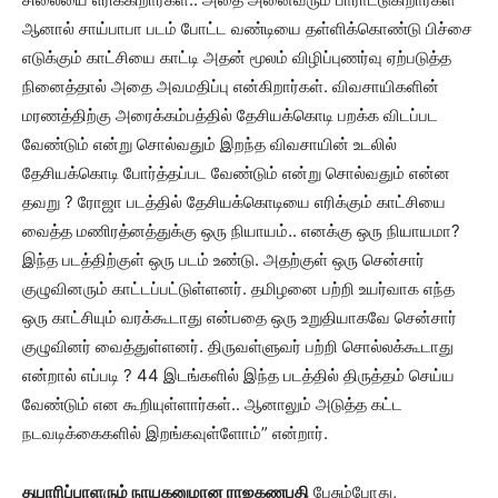
ஆனால் சாய்பாபா படம் போட்ட வண்டியை தள்ளிக்கொண்டு பிச்சை
எடுக்கும் காட்சியை காட்டி அதன் மூலம் விழிப்புணர்வு ஏற்படுத்த
நினைத்தால் அதை அவமதிப்பு என்கிறார்கள். விவசாயிகளின்
மரணத்திற்கு அரைக்கம்பத்தில் தேசியக்கொடி பறக்க விடப்பட
வேண்டும் என்று சொல்வதும் இறந்த விவசாயின் உடலில்
தேசியக்கொடி போர்த்தப்பட வேண்டும் என்று சொல்வதும் என்ன
தவறு ? ரோஜா படத்தில் தேசியக்கொடியை எரிக்கும் காட்சியை
வைத்த மணிரத்னத்துக்கு ஒரு நியாயம்.. எனக்கு ஒரு நியாயமா?
இந்த படத்திற்குள் ஒரு படம் உண்டு. அதற்குள் ஒரு சென்சார்
குழுவினரும் காட்டப்பட்டுள்ளனர். தமிழனை பற்றி உயர்வாக எந்த
ஒரு காட்சியும் வரக்கூடாது என்பதை ஒரு உறுதியாகவே சென்சார்
குழுவினர் வைத்துள்ளனர். திருவள்ளுவர் பற்றி சொல்லக்கூடாது
என்றால் எப்படி ? 44 இடங்களில் இந்த படத்தில் திருத்தம் செய்ய
வேண்டும் என கூறியுள்ளார்கள்.. ஆனாலும் அடுத்த கட்ட
நடவடிக்கைகளில் இறங்கவுள்ளோம்” என்றார்.
தயாரிப்பாளரும் நாயகனுமான ராஜகணபதி
பேசும்போது,