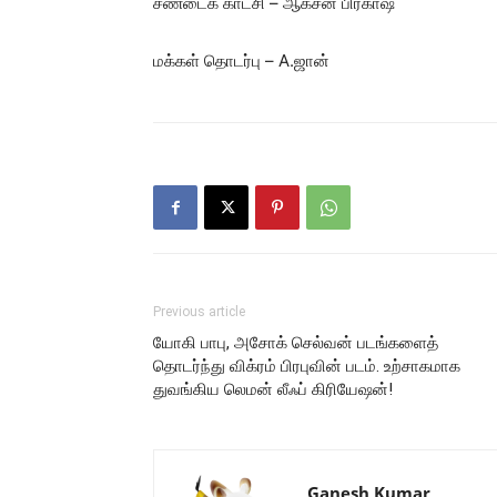
சண்டைக் காட்சி – ஆக்சன் பிரகாஷ்
மக்கள் தொடர்பு – A.ஜான்
Previous article
யோகி பாபு, அசோக் செல்வன் படங்களைத்
தொடர்ந்து விக்ரம் பிரபுவின் படம். உற்சாகமாக
துவங்கிய லெமன் லீஃப் கிரியேஷன்!
Ganesh Kumar