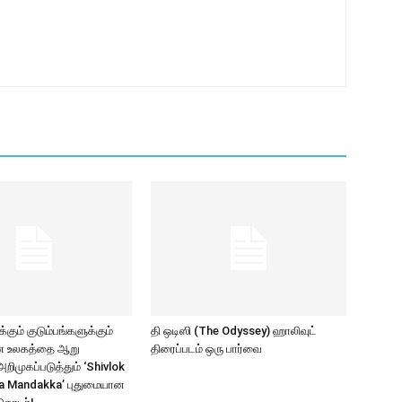
கும் குடும்பங்களுக்கும்
தி ஒடிஸி (The Odyssey) ஹாலிவுட்
ாண உலகத்தை ஆறு
திரைப்படம் ஒரு பார்வை
ிமுகப்படுத்தும் ‘Shivlok
a Mandakka’ புதுமையான