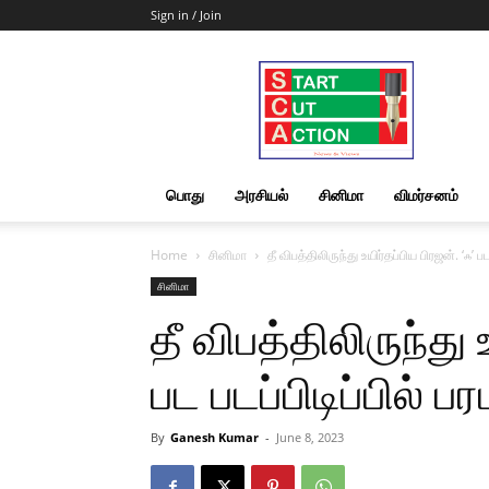
Sign in / Join
Start
Cut
Action
|
News
&
பொது
அரசியல்
சினிமா
விமர்சனம்
Views
Home
சினிமா
தீ விபத்திலிருந்து உயிர்தப்பிய பிரஜன். ‘ஃ’ பட 
சினிமா
தீ விபத்திலிருந்து 
பட படப்பிடிப்பில் பரப
By
Ganesh Kumar
-
June 8, 2023