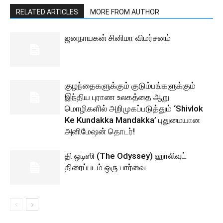
RELATED ARTICLES
MORE FROM AUTHOR
ஜனநாயகன் சினிமா விமர்சனம்
குழந்தைகளுக்கும் குடும்பங்களுக்கும்
இந்திய புராண உலகத்தை ஆறு
மொழிகளில் அறிமுகப்படுத்தும் ‘Shivlok
Ke Kundakka Mandakka’ புதுமையான
அனிமேஷன் தொடர்!
தி ஒடிஸி (The Odyssey) ஹாலிவுட்
திரைப்படம் ஒரு பார்வை