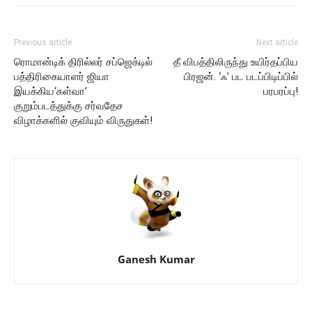
Previous article
Next article
ரொமான்டிக் திரில்லர் சப்ஜெக்டில்
தீ விபத்திலிருந்து உயிர்தப்பிய
பத்திரிகையாளர் ஜியா
பிரஜன். ‘ஃ’ பட படப்பிடிப்பில்
இயக்கிய‘கள்வா’
பரபரப்பு!
குறும்படத்துக்கு சர்வதேச
விழாக்களில் குவியும் விருதுகள்!
Ganesh Kumar