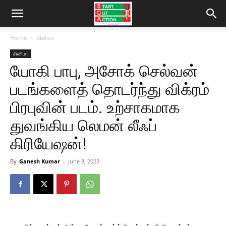
Home
சினிமா
சினிமா
யோகி பாபு, அசோக் செல்வன்
படங்களைத் தொடர்ந்து விக்ரம்
பிரபுவின் படம். உற்சாகமாக
துவங்கிய லெமன் லீஃப்
கிரியேஷன்!
By
Ganesh Kumar
-
June 8, 2023