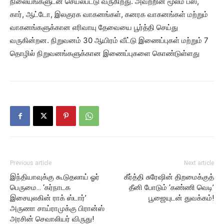
நிலையங்களுடன் செயல்பட்டு வருகிறது. அவற்றின் மூலம் பஸ்,
கார், ஆட்டோ, இலகுரக வாகனங்கள், கனரக வாகனங்கள் மற்றும்
வாகனங்களுக்கான எரிவாயு தேவையை பூர்த்தி செய்து
வருகின்றன. நிறுவனம் 30 ஆயிரம் வீட்டு இணைப்புகள் மற்றும் 7
தொழில் நிறுவனங்களுக்கான இணைப்புகளை கொண்டுள்ளது
Previous article
Next article
இந்தியாவுக்கு கூடுதலாய் ஓர்
கீர்த்தி சுரேஷின் திறமைக்குத்
பெருமை… ‘கர்நாடக
தீனி போடும் ‘கண்ணி வெடி’
இசையுலகின் ராக் ஸ்டார்’
பூஜையுடன் துவக்கம்!
அருணா சாய்ராமுக்கு பிரான்ஸ்
அரசின் செவாலியர் விருது!