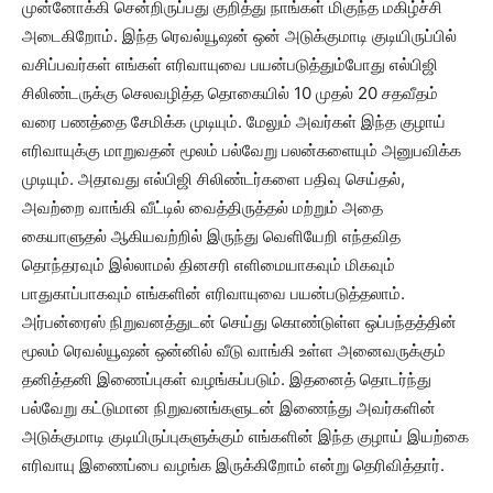
முன்னோக்கி சென்றிருப்பது குறித்து நாங்கள் மிகுந்த மகிழ்ச்சி
அடைகிறோம். இந்த ரெவல்யூஷன் ஒன் அடுக்குமாடி குடியிருப்பில்
வசிப்பவர்கள் எங்கள் எரிவாயுவை பயன்படுத்தும்போது எல்பிஜி
சிலிண்டருக்கு செலவழித்த தொகையில் 10 முதல் 20 சதவீதம்
வரை பணத்தை சேமிக்க முடியும். மேலும் அவர்கள் இந்த குழாய்
எரிவாயுக்கு மாறுவதன் மூலம் பல்வேறு பலன்களையும் அனுபவிக்க
முடியும். அதாவது எல்பிஜி சிலிண்டர்களை பதிவு செய்தல்,
அவற்றை வாங்கி வீட்டில் வைத்திருத்தல் மற்றும் அதை
கையாளுதல் ஆகியவற்றில் இருந்து வெளியேறி எந்தவித
தொந்தரவும் இல்லாமல் தினசரி எளிமையாகவும் மிகவும்
பாதுகாப்பாகவும் எங்களின் எரிவாயுவை பயன்படுத்தலாம்.
அர்பன்ரைஸ் நிறுவனத்துடன் செய்து கொண்டுள்ள ஒப்பந்தத்தின்
மூலம் ரெவல்யூஷன் ஒன்னில் வீடு வாங்கி உள்ள அனைவருக்கும்
தனித்தனி இணைப்புகள் வழங்கப்படும். இதனைத் தொடர்ந்து
பல்வேறு கட்டுமான நிறுவனங்களுடன் இணைந்து அவர்களின்
அடுக்குமாடி குடியிருப்புகளுக்கும் எங்களின் இந்த குழாய் இயற்கை
எரிவாயு இணைப்பை வழங்க இருக்கிறோம் என்று தெரிவித்தார்.