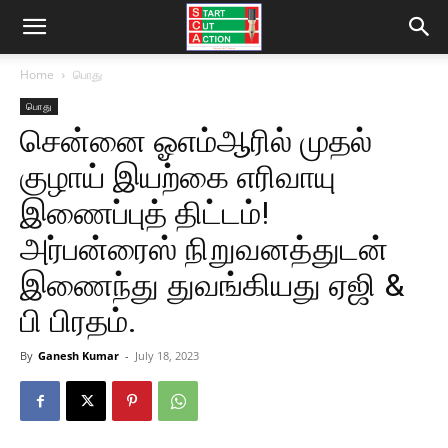
Home
பொது
பொது
சென்னை ஓஎம்ஆரில் முதல்
குழாய் இயற்கை எரிவாயு
இணைப்புத் திட்டம்!
அர்பன்ரைஸ் நிறுவனத்துடன்
இணைந்து துவங்கியது ஏஜி &
பி பிரதம்.
By
Ganesh Kumar
-
July 18, 2023