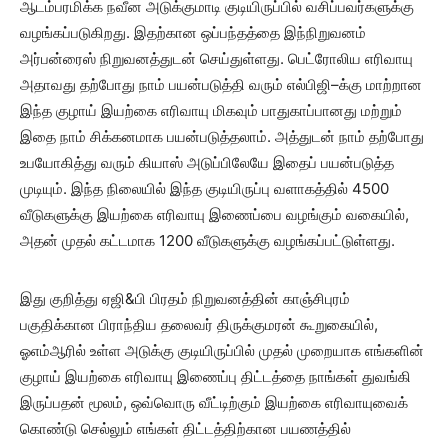
ஆடம்பரமிக்க நவீன அடுக்குமாடி குடியிருப்பில் வசிப்பவர்களுக்கு
வழங்கப்படுகிறது. இதற்கான ஒப்பந்தத்தை இந்நிறுவனம்
அர்பன்ரைஸ் நிறுவனத்துடன் செய்துள்ளது. பெட்ரோலிய எரிவாயு
அதாவது தற்போது நாம் பயன்படுத்தி வரும் எல்பிஜி–க்கு மாற்றான
இந்த குழாய் இயற்கை எரிவாயு மிகவும் பாதுகாப்பானது மற்றும்
இதை நாம் சிக்கனமாக பயன்படுத்தலாம். அத்துடன் நாம் தற்போது
உபயோகித்து வரும் கியாஸ் அடுப்பிலேயே இதைப் பயன்படுத்த
முடியும். இந்த நிலையில் இந்த குடியிருப்பு வளாகத்தில் 4500
வீடுகளுக்கு இயற்கை எரிவாயு இணைப்பை வழங்கும் வகையில்,
அதன் முதல் கட்டமாக 1200 வீடுகளுக்கு வழங்கப்பட்டுள்ளது.
இது குறித்து ஏஜி&பி பிரதம் நிறுவனத்தின் காஞ்சிபுரம்
பகுதிக்கான பிராந்திய தலைவர் திருக்குமரன் கூறுகையில்,
ஓஎம்ஆரில் உள்ள அடுக்கு குடியிருப்பில் முதல் முறையாக எங்களின்
குழாய் இயற்கை எரிவாயு இணைப்பு திட்டத்தை நாங்கள் துவங்கி
இருப்பதன் மூலம், ஒவ்வொரு வீட்டிற்கும் இயற்கை எரிவாயுவைக்
கொண்டு செல்லும் எங்கள் திட்டத்திற்கான பயணத்தில்