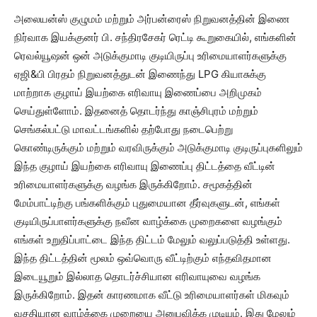
அலையன்ஸ் குழுமம் மற்றும் அர்பன்ரைஸ் நிறுவனத்தின் இணை
நிர்வாக இயக்குனர் பி. சந்திரசேகர் ரெட்டி கூறுகையில், எங்களின்
ரெவல்யூஷன் ஒன் அடுக்குமாடி குடியிருப்பு உரிமையாளர்களுக்கு
ஏஜி&பி பிரதம் நிறுவனத்துடன் இணைந்து LPG கியாசுக்கு
மாற்றாக குழாய் இயற்கை எரிவாயு இணைப்பை அறிமுகம்
செய்துள்ளோம். இதனைத் தொடர்ந்து காஞ்சிபுரம் மற்றும்
செங்கல்பட்டு மாவட்டங்களில் தற்போது நடைபெற்று
கொண்டிருக்கும் மற்றும் வரவிருக்கும் அடுக்குமாடி குடிருப்புகளிலும்
இந்த குழாய் இயற்கை எரிவாயு இணைப்பு திட்டத்தை வீட்டின்
உரிமையாளர்களுக்கு வழங்க இருக்கிறோம். சமூகத்தின்
மேம்பாட்டிற்கு பங்களிக்கும் புதுமையான தீர்வுகளுடன், எங்கள்
குடியிருப்பாளர்களுக்கு நவீன வாழ்க்கை முறைகளை வழங்கும்
எங்கள் உறுதிப்பாட்டை இந்த திட்டம் மேலும் வலுப்படுத்தி உள்ளது.
இந்த திட்டத்தின் மூலம் ஒவ்வொரு வீட்டிற்கும் எந்தவிதமான
இடையூறும் இல்லாத தொடர்ச்சியான எரிவாயுவை வழங்க
இருக்கிறோம். இதன் காரணமாக வீட்டு உரிமையாளர்கள் மிகவும்
வசதியான வாழ்க்கை முறையை அனுபவிக்க முடியும். இது மேலும்