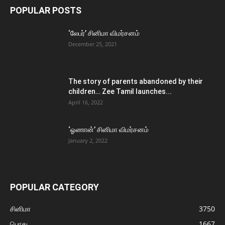
POPULAR POSTS
‘லேபர்’ சினிமா விமர்சனம்
December 25, 2021
The story of parents abandoned by their
children… Zee Tamil launches...
April 16, 2022
‘ஓணான்’ சினிமா விமர்சனம்
January 2, 2022
POPULAR CATEGORY
சினிமா
3750
பொது
1667