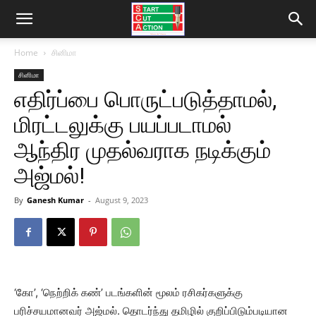
Home
சினிமா
சினிமா
எதிர்ப்பை பொருட்படுத்தாமல்,
மிரட்டலுக்கு பயப்படாமல்
ஆந்திர முதல்வராக நடிக்கும்
அஜ்மல்!
By
Ganesh Kumar
-
August 9, 2023
‘கோ’, ‘நெற்றிக் கண்’ படங்களின் மூலம் ரசிகர்களுக்கு
பரிச்சயமானவர் அஜ்மல். தொடர்ந்து தமிழில் குறிப்பிடும்படியான