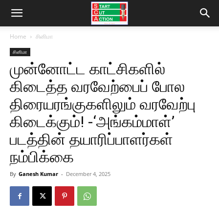
Home
சினிமா
சினிமா
முன்னோட்ட காட்சிகளில்
கிடைத்த வரவேற்பைப் போல
திரையரங்குகளிலும் வரவேற்பு
கிடைக்கும்! -‘அங்கம்மாள்’
படத்தின் தயாரிப்பாளர்கள்
நம்பிக்கை
By
Ganesh Kumar
-
December 4, 2025