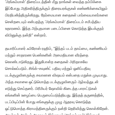
’அங்கம்மாள்’ திரைப்படத்தின் மீது நாங்கள் வைத்த நம்பிக்கை
இப்போது அதிகரித்திருக்கும் திரையரங்குகள் எண்ணிக்கையிலும்
பிரதிபலித்திருக்கிறது. நேர்மையான கதைகள் பார்வையாளர்களை
சென்றடையும் என்பதற்கு ‘அங்கம்மாள்’ திரைப்படம் சமீபத்திய
உதாரணம். இந்த அற்புதமான படைப்பினை கொடுத்த இயக்குநர்
விபினுக்கு நன்றி” என்றார்.
தயாரிப்பாளர் ஃபிரோஸ் ரஹிம், “இந்தப் படம் தாய்மை, கண்ணியம்
மற்றும் சாதாரண பெண்களின் அமைதியான வீரத்தை
கொண்டாடுகிறது. இதுபோன்ற கதைகள் அரிதாகவே
சொல்லப்படும். சிங்க்-சவுண்ட் பதிவு மற்றும் ஒளிப்பதிவு
படக்குழுவினருக்கு சவாலான விஷயம் என்பதை மறுக்க முடியாது.
அந்த சவாலை ஒட்டுமொத்த படக்குழுவினரும் ஆர்வத்துடன்
எடுத்து செய்தனர். பிரீமியர் ஷோவில் கிடைத்த பாராட்டுகள்
எங்களின் உழைப்பை பெருமைப்படுத்தியது. இந்தத் தருணத்தில்,
படப்பிடிப்பின் போது எங்களுக்கு முழு ஆதரவு கொடுத்த
ஒட்டுமொத்த கிராமத்தினருக்கும் நன்றி தெரிவித்து கொள்கிறேன்.