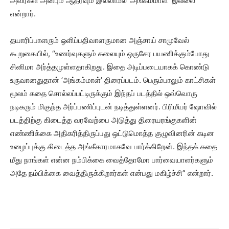
அவர்கள் அன்பும் ஆதரவும் இல்லாமல் ‘அங்கம்மாள்’ இல்லை”
என்றார்.
தயாரிப்பாளரும் ஒளிப்பதிவாளருமான அஞ்சாய் சாமுவேல்
கூறுகையில், “உணர்வுகளும் கலையும் ஒருசேர பயணிக்கும்போது
சினிமா அர்த்தமுள்ளதாகிறது. இதை அடிப்படையாகக் கொண்டு
உருவானதுதான் ’அங்கம்மாள்’ திரைப்படம். பெரும்பாலும் காட்சிகள்
மூலம் கதை சொல்லப்பட்டிருக்கும் இந்தப் படத்தில் ஒவ்வொரு
நடிகரும் மிகுந்த அர்ப்பணிப்புடன் நடித்துள்ளனர். பிரிமீயர் ஷோவில்
படத்திற்கு கிடைத்த வரவேற்பை அடுத்து திரையரங்குகளின்
எண்ணிக்கை அதிகரித்திருப்பது ஒட்டுமொத்த குழுவினரின் கடின
உழைப்புக்கு கிடைத்த அங்கீகாரமாகவே பார்க்கிறேன். இந்தக் கதை
மீது நாங்கள் என்ன நம்பிக்கை வைத்தோமோ பார்வையாளர்களும்
அதே நம்பிக்கை வைத்திருக்கிறார்கள் என்பது மகிழ்ச்சி” என்றார்.