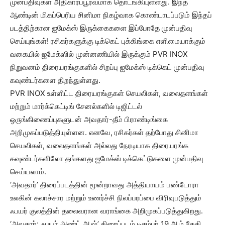
முன்பதிவுகள் அதிகாரப்பூர்வமாக தொடங்கியுள்ளது. இந்த
ஆண்டின் மிகப்பெரிய சினிமா நிகழ்வாக கொண்டாடப்படும் இந்தப்
படத்திற்கான ஐமேக்ஸ் இருக்கைகளை இப்போதே முன்பதிவு
செய்யுங்கள்! ரசிகர்களுக்கு டிக்கெட் புக்கிங்கை எளிமையாக்கும்
வகையில் ஐமேக்ஸில் முன்னணியில் இருக்கும் PVR INOX
நிறுவனம் திரையரங்குகளில் சிறப்பு ஐமேக்ஸ் டிக்கெட் முன்பதிவு
கவுண்டர்களை திறந்துள்ளது.
PVR INOX உள்ளிட்ட திரையரங்குகள் செயலிகள், வலைதளங்கள்
மற்றும் மார்க்கெட்டிங் சேனல்களில் டிஜிட்டல்
ஒருங்கிணைப்புகளுடன் அவதார்-தீம் பிராண்டிங்கை
அறிமுகப்படுத்தியுள்ளன. எனவே, ரசிகர்கள் தற்போது சினிமா
செயலிகள், வலைதளங்கள் அல்லது நேரடியாக திரையரங்க
கவுண்டர்களிலோ தங்களது ஐமேக்ஸ் டிக்கெட்டுகளை முன்பதிவு
செய்யலாம்.
‘அவதார்’ திரைப்படத்தின் மூன்றாவது அத்தியாயம் பண்டோரா
உலகின் கலாச்சார மற்றும் உணர்ச்சி நிலப்பரப்பை விரிவுபடுத்தும்
ஃபயர் குலத்தின் தலைவரான வராங்கை அறிமுகப்படுத்துகிறது.
‘அவதார்: ஃபயர் அண்ட் ஆஷ்’ திரைப்படம் டிசம்பர் 19 ஆம் தேதி