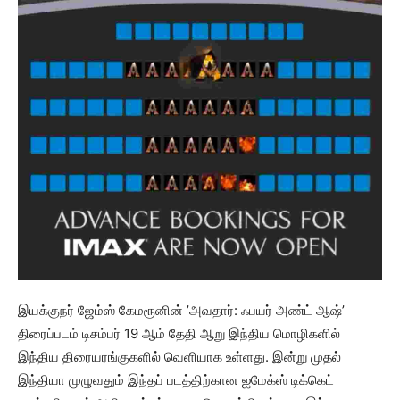
இயக்குநர் ஜேம்ஸ் கேமரூனின் ’அவதார்: ஃபயர் அண்ட் ஆஷ்’
திரைப்படம் டிசம்பர் 19 ஆம் தேதி ஆறு இந்திய மொழிகளில்
இந்திய திரையரங்குகளில் வெளியாக உள்ளது. இன்று முதல்
இந்தியா முழுவதும் இந்தப் படத்திற்கான ஐமேக்ஸ் டிக்கெட்