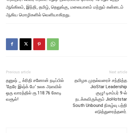
ஆங்கிலம், இந்தி, தமிழ், தெலுங்கு, மலையாளம் மற்றும் கன்னடம்
ஆகிய மொழிகளில் வெளியாகிறது.
Previous article
Next article
தனுஷ் _ க்ரிதி சனோன் நடிப்பில்
தமிழக முதல்வரைச் சந்தித்த
‘தேரே இஷ்க் மே’ உலக அளவில்
JioStar Leadership
ஒரு வாரத்தில் ரூ.118.76 கோடி
குழு! டிசம்பர் 9-ல்
வசூல்!
நடக்கவிருக்கும் JioHotstar
South Unbound நிகழ்வு பற்றி
எடுத்துரைத்தனர்.