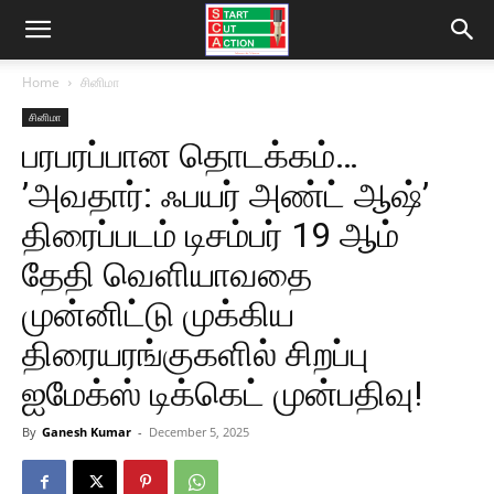
Home
சினிமா
சினிமா
பரபரப்பான தொடக்கம்…
’அவதார்: ஃபயர் அண்ட் ஆஷ்’
திரைப்படம் டிசம்பர் 19 ஆம்
தேதி வெளியாவதை
முன்னிட்டு முக்கிய
திரையரங்குகளில் சிறப்பு
ஐமேக்ஸ் டிக்கெட் முன்பதிவு!
By
Ganesh Kumar
-
December 5, 2025