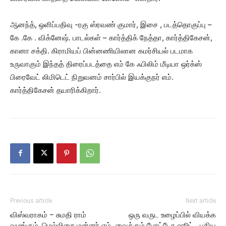
ஆனந்த், ஒளிப்பதிவு -ரகு ஸ்ரவண் குமார், இசை , படத்தொகுப்பு –
கே .கே . விக்னேஷ். பாடல்கள் – கார்த்திக் நேத்தா, கார்த்திகேசன்,
கானா சக்தி. கிராமியப் பின்னணியிலான கமர்சியல் படமாக
உருவாகும் இந்தத் திரைப்படத்தை எம் கே ஃபிலிம் மீடியா ஒர்க்ஸ்
பிரைவேட் லிமிடெட் நிறுவனம் சார்பில் இயக்குநர் எம்.
கார்த்திகேசன் தயாரிக்கிறார்.
Previous article
Next article
விஸ்வராகம் – சுமதி ராம்
ஒரு வருட உழைப்பில் வியக்க
வழங்கும், மெல்லிசை மன்னர் எம்.
வைக்கும் போட்டோ ஷூட்… புதிய