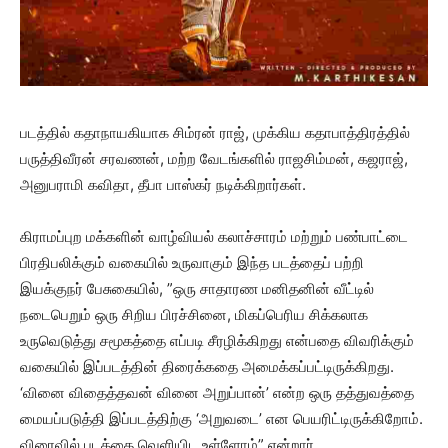
படத்தில் கதாநாயகியாக சிம்ரன் ராஜ், முக்கிய கதாபாத்திரத்தில்
பருத்திவீரன் சரவணன், மற்ற வேடங்களில் ராஜசிம்மன், கஜராஜ்,
அனுபராமி கவிதா, தீபா பாஸ்கர் நடிக்கிறார்கள்.
கிராமப்புற மக்களின் வாழ்வியல் கலாச்சாரம் மற்றும் பண்பாட்டை
பிரதிபலிக்கும் வகையில் உருவாகும் இந்த படத்தைப் பற்றி
இயக்குநர் பேசுகையில், ”ஒரு சாதாரண மனிதனின் வீட்டில்
நடைபெறும் ஒரு சிறிய பிரச்சினை, மிகப்பெரிய சிக்கலாக
உருவெடுத்து சமூகத்தை எப்படி சீரழிக்கிறது என்பதை விவரிக்கும்
வகையில் இப்படத்தின் திரைக்கதை அமைக்கப்பட்டிருக்கிறது.
‘வினை விதைத்தவன் வினை அறுப்பான்’ என்ற ஒரு தத்துவத்தை
மையப்படுத்தி இப்படத்திற்கு ‘அறுவடை’ என பெயரிட்டிருக்கிறோம்.
விரைவில் படத்தை வெளியிட உள்ளோம்” என்றார்.